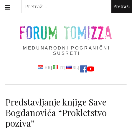
Skip
Main
Pretraži:
navigation
to
Menu
content
FORUM TOMIZZA
MEĐUNARODNI POGRANIČNI
SUSRETI
|
|
|
HR
IT
SL
Predstavljanje knjige Save
Bogdanovića “Prokletstvo
poziva”