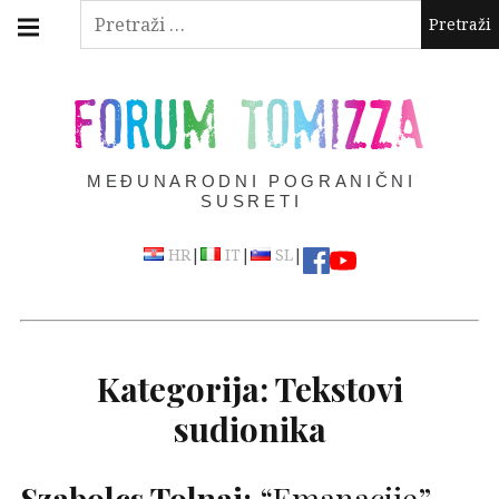
Skip
Main
Pretraži:
navigation
to
Menu
content
FORUM TOMIZZA
MEĐUNARODNI POGRANIČNI
SUSRETI
|
|
|
HR
IT
SL
Kategorija:
Tekstovi
sudionika
Szabolcs Tolnai:
“Emanacije”