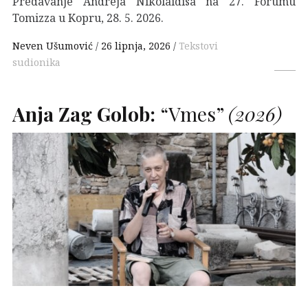
Predavanje Andreja Nikolaidisa na 27. Forumu
Tomizza u Kopru, 28. 5. 2026.
Neven Ušumović
26 lipnja, 2026
Tekstovi
sudionika
Anja Zag Golob:
“Vmes”
(2026)