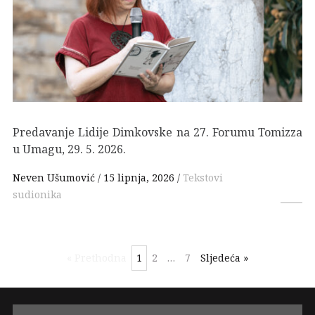
Predavanje Lidije Dimkovske na 27. Forumu Tomizza
u Umagu, 29. 5. 2026.
Neven Ušumović
15 lipnja, 2026
Tekstovi
sudionika
« Prethodna
1
2
…
7
Sljedeća »