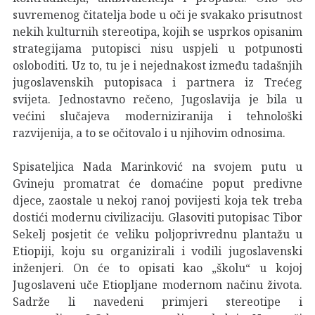
suvremenog čitatelja bode u oči je svakako prisutnost
nekih kulturnih stereotipa, kojih se usprkos opisanim
strategijama putopisci nisu uspjeli u potpunosti
osloboditi. Uz to, tu je i nejednakost između tadašnjih
jugoslavenskih putopisaca i partnera iz Trećeg
svijeta. Jednostavno rečeno, Jugoslavija je bila u
većini slučajeva moderniziranija i tehnološki
razvijenija, a to se očitovalo i u njihovim odnosima.
Spisateljica Nada Marinković na svojem putu u
Gvineju promatrat će domaćine poput predivne
djece, zaostale u nekoj ranoj povijesti koja tek treba
dostići modernu civilizaciju. Glasoviti putopisac Tibor
Sekelj posjetit će veliku poljoprivrednu plantažu u
Etiopiji, koju su organizirali i vodili jugoslavenski
inženjeri. On će to opisati kao „školu“ u kojoj
Jugoslaveni uče Etiopljane modernom načinu života.
Sadrže li navedeni primjeri stereotipe i