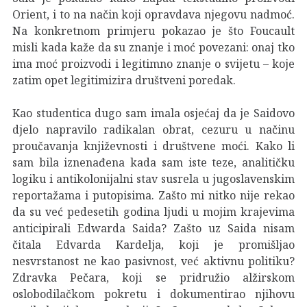
Orient, i to na način koji opravdava njegovu nadmoć.
Na konkretnom primjeru pokazao je što Foucault
misli kada kaže da su znanje i moć povezani: onaj tko
ima moć proizvodi i legitimno znanje o svijetu – koje
zatim opet legitimizira društveni poredak.
Kao studentica dugo sam imala osjećaj da je Saidovo
djelo napravilo radikalan obrat, cezuru u načinu
proučavanja književnosti i društvene moći. Kako li
sam bila iznenađena kada sam iste teze, analitičku
logiku i antikolonijalni stav susrela u jugoslavenskim
reportažama i putopisima. Zašto mi nitko nije rekao
da su već pedesetih godina ljudi u mojim krajevima
anticipirali Edwarda Saida? Zašto uz Saida nisam
čitala Edvarda Kardelja, koji je promišljao
nesvrstanost ne kao pasivnost, već aktivnu politiku?
Zdravka Pečara, koji se pridružio alžirskom
oslobodilačkom pokretu i dokumentirao njihovu