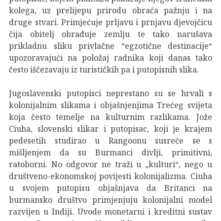
kolega, uz prelijepu prirodu obraća pažnju i na
druge stvari. Primjećuje prljavu i prnjavu djevojčicu
čija obitelj obrađuje zemlju te tako narušava
prikladnu sliku privlačne “egzotične destinacije“
upozoravajući na položaj radnika koji danas tako
često iščezavaju iz turističkih pa i putopisnih slika.
Jugoslavenski putopisci neprestano su se hrvali s
kolonijalnim slikama i objašnjenjima Trećeg svijeta
koja često temelje na kulturnim razlikama. Jože
Ciuha, slovenski slikar i putopisac, koji je krajem
pedesetih studirao u Rangoonu susreće se s
mišljenjem da su Burmanci divlji, primitivni,
ratoborni. No odgovor ne traži u „kulturi“, nego u
društveno-ekonomskoj povijesti kolonijalizma. Ciuha
u svojem putopisu objašnjava da Britanci na
burmansko društvo primjenjuju kolonijalni model
razvijen u Indiji. Uvode monetarni i kreditni sustav