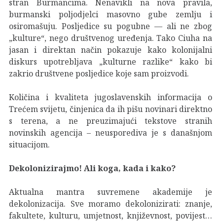
stran Burmancima. Nenavikli na nova pravila,
burmanski poljodjelci masovno gube zemlju i
osiromašuju. Posljedice su pogubne — ali ne zbog
„kulture“, nego društvenog uređenja. Tako Ciuha na
jasan i direktan način pokazuje kako kolonijalni
diskurs upotrebljava „kulturne razlike“ kako bi
zakrio društvene posljedice koje sam proizvodi.
Količina i kvaliteta jugoslavenskih informacija o
Trećem svijetu, činjenica da ih pišu novinari direktno
s terena, a ne preuzimajući tekstove stranih
novinskih agencija – neusporediva je s današnjom
situacijom.
Dekolonizirajmo! Ali koga, kada i kako?
Aktualna mantra suvremene akademije je
dekolonizacija. Sve moramo dekolonizirati: znanje,
fakultete, kulturu, umjetnost, književnost, povijest…