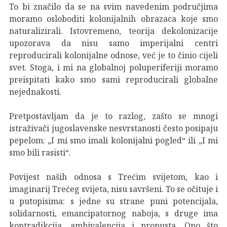
To bi značilo da se na svim navedenim područjima
moramo osloboditi kolonijalnih obrazaca koje smo
naturalizirali. Istovremeno, teorija dekolonizacije
upozorava da nisu samo imperijalni centri
reproducirali kolonijalne odnose, već je to činio cijeli
svet. Stoga, i mi na globalnoj poluperiferiji moramo
preispitati kako smo sami reproducirali globalne
nejednakosti.
Pretpostavljam da je to razlog, zašto se mnogi
istraživači jugoslavenske nesvrstanosti često posipaju
pepelom: „I mi smo imali kolonijalni pogled“ ili „I mi
smo bili rasisti“.
Povijest naših odnosa s Trećim svijetom, kao i
imaginarij Trećeg svijeta, nisu savršeni. To se očituje i
u putopisima: s jedne su strane puni potencijala,
solidarnosti, emancipatornog naboja, s druge ima
kontradikcija, ambivalencija i propusta. Ono što