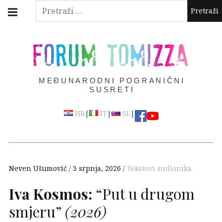
Skip
Main
Pretraži:
navigation
to
Menu
content
FORUM TOMIZZA
MEĐUNARODNI POGRANIČNI
SUSRETI
|
|
|
HR
IT
SL
Neven Ušumović
3 srpnja, 2026
Tekstovi sudionika
Iva Kosmos:
“Put u drugom
smjeru”
(2026)