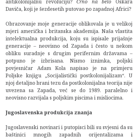
antikolonijalnu revoluciju?
Crno na belo
Oskara
Daviča, koji je šezdesetih putovao po zapadnoj Africi?
Obrazovanje moje generacije oblikovala je u velikoj
mjeri američka i britanska akademija. Naša vlastita
intelektualna produkcija, koju su ispisale prijašnje
generacije – neovisno od Zapada i često u nekom
obliku suradnje s drugim perifernim državama –
potpuno je izbrisana. Nismo iznimka, poljski
povjesničar Adam Kola napisao je na primjeru
Poljske knjigu „Socijalistički postkolonijalizam“. U
njoj detaljno brani tezu da postkolonijalna teorija nije
uvezena sa Zapada, već se do 1989. paralelno i
neovisno razvijala s poljskim piscima i misliocima.
Jugoslavenska produkcija znanja
Jugoslavenski novinari i putopisci bili su svjesni da su
baštinici mnogih zapadnih orijentalizama i