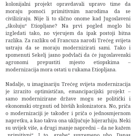
kolonijalni projekt opravdavali upravo time da
moraju pomoći primitivnim narodima da se
civiliziraju. Nije li to slično onome kad Jugoslaveni
„školuju“ Etiopljane? Na prvi pogled moglo bi
izgledati tako, no vjerujem da ipak postoji bitna
razlika. Za razliku od Francuza narodi Trećeg svijeta
ustraju da se moraju modernizirati sami. Tako i
spomenuti Sekelj jasno podvlači da će jugoslavenski
agronomi prepustiti mjesto etiopskima –
modernizacija mora ostati u rukama Etiopljana.
Nadalje, u imaginariju Trećeg svijeta modernizacija
je izrazito optimističan, emancipacijski projekt –
samo modernizirane države mogu se politički i
ekonomski otrgnuti od bivših kolonizatora. No, priča
o modernizaciji je također i priča o jednosmjernom
napretku, a kao takva ona uključuje hijerarhiju. Neki
su uvijek više, a drugi manje napredni – da ne kažem
„primitivni“. I to „grebe“ suvremeno uho. Danas