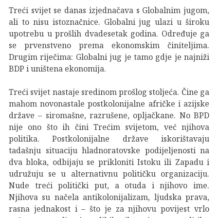
Treći svijet se danas izjednačava s Globalnim jugom,
ali to nisu istoznačnice. Globalni jug ulazi u široku
upotrebu u prošlih dvadesetak godina. Određuje ga
se prvenstveno prema ekonomskim činiteljima.
Drugim riječima: Globalni jug je tamo gdje je najniži
BDP i uništena ekonomija.
Treći svijet nastaje sredinom prošlog stoljeća. Čine ga
mahom novonastale postkolonijalne afričke i azijske
države – siromašne, razrušene, opljačkane. No BPD
nije ono što ih čini Trećim svijetom, već njihova
politika. Postkolonijalne države iskorištavaju
tadašnju situaciju hladnoratovske podijeljenosti na
dva bloka, odbijaju se prikloniti Istoku ili Zapadu i
udružuju se u alternativnu političku organizaciju.
Nude treći politički put, a otuda i njihovo ime.
Njihova su načela antikolonijalizam, ljudska prava,
rasna jednakost i – što je za njihovu povijest vrlo