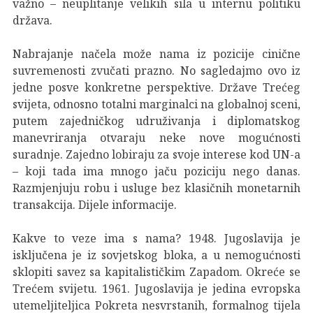
važno – neuplitanje velikih sila u internu politiku
država.
Nabrajanje načela može nama iz pozicije cinične
suvremenosti zvučati prazno. No sagledajmo ovo iz
jedne posve konkretne perspektive. Države Trećeg
svijeta, odnosno totalni marginalci na globalnoj sceni,
putem zajedničkog udruživanja i diplomatskog
manevriranja otvaraju neke nove mogućnosti
suradnje. Zajedno lobiraju za svoje interese kod UN-a
– koji tada ima mnogo jaču poziciju nego danas.
Razmjenjuju robu i usluge bez klasičnih monetarnih
transakcija. Dijele informacije.
Kakve to veze ima s nama? 1948. Jugoslavija je
isključena je iz sovjetskog bloka, a u nemogućnosti
sklopiti savez sa kapitalističkim Zapadom. Okreće se
Trećem svijetu. 1961. Jugoslavija je jedina evropska
utemeljiteljica Pokreta nesvrstanih, formalnog tijela