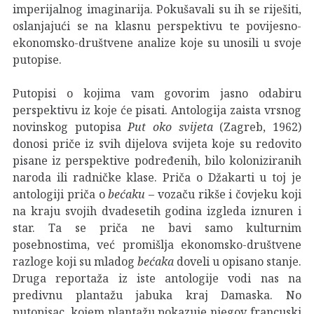
imperijalnog imaginarija. Pokušavali su ih se riješiti,
oslanjajući se na klasnu perspektivu te povijesno-
ekonomsko-društvene analize koje su unosili u svoje
putopise.
Putopisi o kojima vam govorim jasno odabiru
perspektivu iz koje će pisati. Antologija zaista vrsnog
novinskog putopisa
Put oko svijeta
(Zagreb, 1962)
donosi priče iz svih dijelova svijeta koje su redovito
pisane iz perspektive podređenih, bilo koloniziranih
naroda ili radničke klase. Priča o Džakarti u toj je
antologiji priča o
bećaku
– vozaču rikše i čovjeku koji
na kraju svojih dvadesetih godina izgleda iznuren i
star. Ta se priča ne bavi samo kulturnim
posebnostima, već promišlja ekonomsko-društvene
razloge koji su mladog
bećaka
doveli u opisano stanje.
Druga reportaža iz iste antologije vodi nas na
predivnu plantažu jabuka kraj Damaska. No
putopisac, kojem plantažu pokazuje njegov francuski