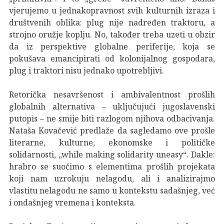
vjerujemo u jednakopravnost svih kulturnih izraza i
društvenih oblika: plug nije nadređen traktoru, a
strojno oružje koplju. No, također treba uzeti u obzir
da iz perspektive globalne periferije, koja se
pokušava emancipirati od kolonijalnog gospodara,
plug i traktori nisu jednako upotrebljivi.
Retorička nesavršenost i ambivalentnost prošlih
globalnih alternativa – uključujući jugoslavenski
putopis – ne smije biti razlogom njihova odbacivanja.
Nataša Kovačević predlaže da sagledamo ove prošle
literarne, kulturne, ekonomske i političke
solidarnosti, „while making solidarity uneasy“. Dakle:
hrabro se suočimo s elementima prošlih projekata
koji nam uzrokuju nelagodu, ali i analizirajmo
vlastitu nelagodu ne samo u kontekstu sadašnjeg, već
i ondašnjeg vremena i konteksta.