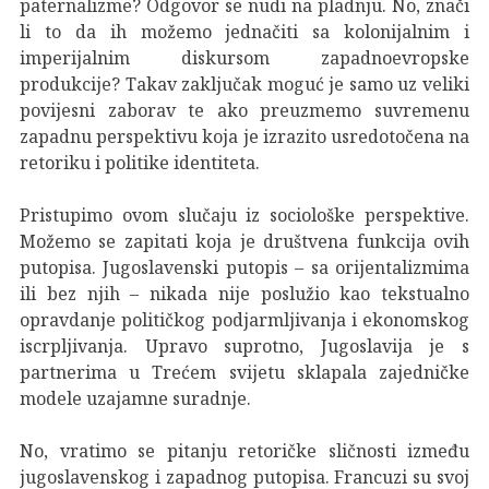
paternalizme? Odgovor se nudi na pladnju. No, znači
li to da ih možemo jednačiti sa kolonijalnim i
imperijalnim diskursom zapadnoevropske
produkcije? Takav zaključak moguć je samo uz veliki
povijesni zaborav te ako preuzmemo suvremenu
zapadnu perspektivu koja je izrazito usredotočena na
retoriku i politike identiteta.
Pristupimo ovom slučaju iz sociološke perspektive.
Možemo se zapitati koja je društvena funkcija ovih
putopisa. Jugoslavenski putopis – sa orijentalizmima
ili bez njih – nikada nije poslužio kao tekstualno
opravdanje političkog podjarmljivanja i ekonomskog
iscrpljivanja. Upravo suprotno, Jugoslavija je s
partnerima u Trećem svijetu sklapala zajedničke
modele uzajamne suradnje.
No, vratimo se pitanju retoričke sličnosti između
jugoslavenskog i zapadnog putopisa. Francuzi su svoj