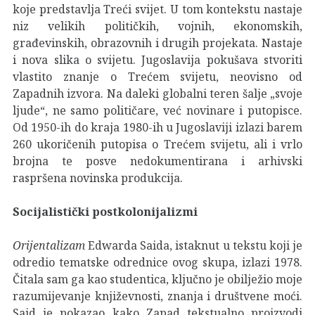
koje predstavlja Treći svijet. U tom kontekstu nastaje
niz velikih političkih, vojnih, ekonomskih,
građevinskih, obrazovnih i drugih projekata. Nastaje
i nova slika o svijetu. Jugoslavija pokušava stvoriti
vlastito znanje o Trećem svijetu, neovisno od
Zapadnih izvora. Na daleki globalni teren šalje „svoje
ljude“, ne samo političare, već novinare i putopisce.
Od 1950-ih do kraja 1980-ih u Jugoslaviji izlazi barem
260 ukoričenih putopisa o Trećem svijetu, ali i vrlo
brojna te posve nedokumentirana i arhivski
raspršena novinska produkcija.
Socijalistički postkolonijalizmi
Orijentalizam
Edwarda Saida, istaknut u tekstu koji je
odredio tematske odrednice ovog skupa, izlazi 1978.
Čitala sam ga kao studentica, ključno je obilježio moje
razumijevanje književnosti, znanja i društvene moći.
Said je pokazao kako Zapad tekstualno proizvodi