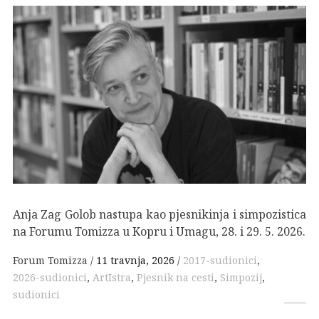
Anja Zag Golob nastupa kao pjesnikinja i simpozistica
na Forumu Tomizza u Kopru i Umagu, 28. i 29. 5. 2026.
Forum Tomizza
11 travnja, 2026
2017-sudionici
,
2026-sudionici
,
ArtIstra
,
Pjesnik na cesti
,
Simpozij
,
sudionici