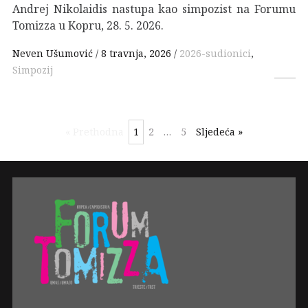
Andrej Nikolaidis nastupa kao simpozist na Forumu
Tomizza u Kopru, 28. 5. 2026.
Neven Ušumović
8 travnja, 2026
2026-sudionici
,
Simpozij
« Prethodna
1
2
…
5
Sljedeća »