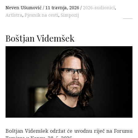
Neven Ušumović
11 travnja, 2026
2026-sudionici
,
ArtIstra
,
Pjesnik na cesti
,
Simpozij
Boštjan Videmšek
Boštjan Videmšek održat će uvodnu riječ na Forumu