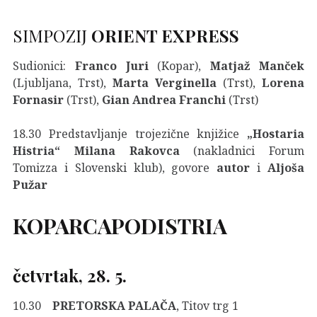
SIMPOZIJ
ORIENT EXPRESS
Sudionici:
Franco Juri
(Kopar),
Matjaž Manček
(Ljubljana, Trst),
Marta
Verginella
(Trst),
Lorena
Fornasir
(Trst),
Gian Andrea Franchi
(Trst)
18.30 Predstavljanje trojezične knjižice
„Hostaria
Histria“ Milana Rakovca
(nakladnici Forum
Tomizza i Slovenski klub), govore
autor
i
Aljoša
Pužar
KOPARCAPODISTRIA
četvrtak, 28. 5.
10.30
PRETORSKA PALAČA
, Titov trg 1