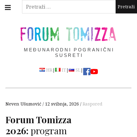
Skip
Main
Pretraži:
navigation
to
Menu
content
FORUM TOMIZZA
MEĐUNARODNI POGRANIČNI
SUSRETI
|
|
|
HR
IT
SL
Neven Ušumović
12 svibnja, 2026
Raspored
Forum Tomizza
2026:
program