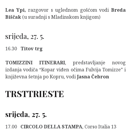
Lea Ypi,
razgovor s uglednom gošćom vodi
Breda
Biščak
(u suradnji s Mladinskom knjigom)
srijeda, 27. 5.
16.30
Titov trg
TOMIZZINI ITINERARI
, predstavljanje novog
izdanja vodiča “Kopar viđen očima Fulvija Tomizze” i
književna šetnja po Kopru, vodi
Jasna Čebron
TRSTTRIESTE
srijeda, 27. 5.
17.00
CIRCOLO DELLA STAMPA
, Corso Italia 13