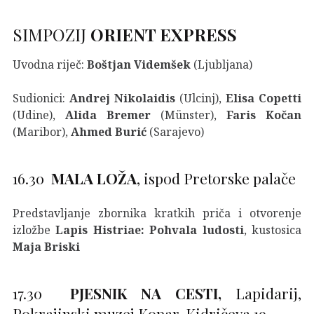
SIMPOZIJ
ORIENT EXPRESS
Uvodna riječ:
Boštjan Videmšek
(Ljubljana)
Sudionici:
Andrej Nikolaidis
(Ulcinj),
Elisa Copetti
(Udine),
Alida
Bremer
(Münster),
Faris Kočan
(Maribor),
Ahmed Burić
(Sarajevo)
16.30
MALA LOŽA
, ispod Pretorske palače
Predstavljanje zbornika kratkih priča i otvorenje
izložbe
Lapis Histriae: Pohvala ludosti
, kustosica
Maja Briski
17.30
PJESNIK NA CESTI,
Lapidarij,
Pokrajinski muzej Kopar, Kidričeva 19