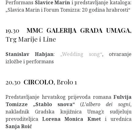
Performans
Slavice Marin
i predstavljanje kataloga:
„Slavica Marin i Forum Tomizza: 20 godina hrabrosti“
19.30
MMC GALERIJA GRADA UMAGA,
Trg Marije i Line
Stanislav Habjan
:
„Wedding song“
, otvaranje
izložbe i performans
20.30
CIRCOLO
, Brolo 1
Predstavljanje hrvatskog prijevoda romana
Fulvija
Tomizze „Stablo snova“
(
L’albero dei sogni
,
nakladnik Gradska knjižnica Umag)
:
sudjeluju
prevoditeljica
Lorena Monica Kmet
i urednica
Sanja Roić