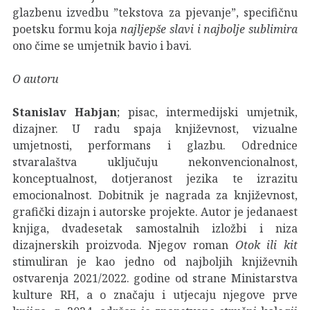
glazbenu izvedbu ”tekstova za pjevanje”, specifičnu
poetsku formu koja
najljepše slavi i najbolje sublimira
ono čime se umjetnik bavio i bavi.
O autoru
Stanislav Habjan
; pisac, intermedijski umjetnik,
dizajner. U radu spaja književnost, vizualne
umjetnosti, performans i glazbu. Odrednice
stvaralaštva uključuju nekonvencionalnost,
konceptualnost, dotjeranost jezika te izrazitu
emocionalnost. Dobitnik je nagrada za književnost,
grafički dizajn i autorske projekte. Autor je jedanaest
knjiga, dvadesetak samostalnih izložbi i niza
dizajnerskih proizvoda. Njegov roman
Otok ili kit
stimuliran je kao jedno od najboljih književnih
ostvarenja 2021/2022. godine od strane Ministarstva
kulture RH, a o značaju i utjecaju njegove prve