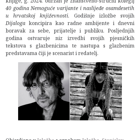
knjige, g. 2024. održan je znanstveno-stručni kolegij
40 godina Nemoguće varijante i naslijeđe osamdesetih
u hrvatskoj književnosti.
Godišnje izložbe svojih
Dijaloga
koncipira kao radne ambijente i dnevni
boravak za sebe, prijatelje i publiku. Posljednjih
godina ostvaruje niz izvedbi svojih pjesničkih
tekstova s glazbenicima te nastupa s glazbenim
predstavama čiji je scenarist i redatelj.