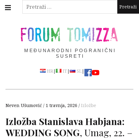
Skip
Main
Pretraži:
navigation
to
Menu
content
FORUM TOMIZZA
MEĐUNARODNI POGRANIČNI
SUSRETI
|
|
|
HR
IT
SL
Neven Ušumović
1 travnja, 2026
Izložbe
Izložba Stanislava Habjana:
WEDDING
SONG
, Umag, 22. –