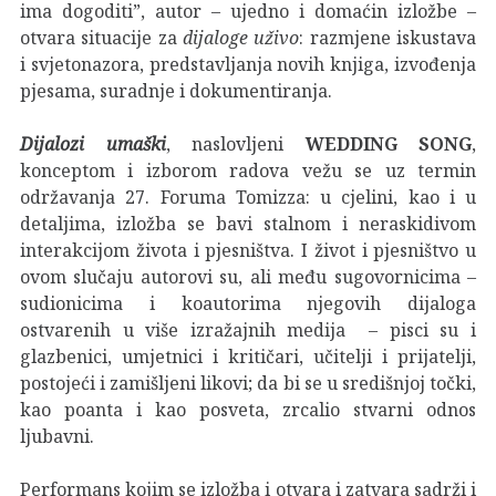
ima dogoditi”, autor – ujedno i domaćin izložbe –
otvara situacije za
dijaloge uživo
: razmjene iskustava
i svjetonazora, predstavljanja novih knjiga, izvođenja
pjesama, suradnje i dokumentiranja.
Dijalozi umaški
, naslovljeni
WEDDING SONG
,
konceptom i izborom radova vežu se uz termin
održavanja 27. Foruma Tomizza: u cjelini, kao i u
detaljima, izložba se bavi stalnom i neraskidivom
interakcijom života i pjesništva. I život i pjesništvo u
ovom slučaju autorovi su, ali među sugovornicima –
sudionicima i koautorima njegovih dijaloga
ostvarenih u više izražajnih medija – pisci su i
glazbenici, umjetnici i kritičari, učitelji i prijatelji,
postojeći i zamišljeni likovi; da bi se u središnjoj točki,
kao poanta i kao posveta, zrcalio stvarni odnos
ljubavni.
Performans kojim se izložba i otvara i zatvara sadrži i