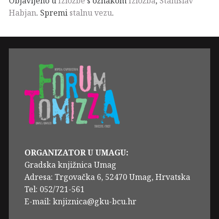
Objavljeno u
Izložbe
s oznakom
Izložba
,
Stanislav
Habjan
. Spremi
stalnu vezu
.
ORGANIZATOR U UMAGU:
Gradska knjižnica Umag
Adresa: Trgovačka 6, 52470 Umag, Hrvatska
Tel: 052/721-561
E-mail: knjiznica@gku-bcu.hr