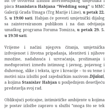
bit će otvorena izložba intermedijskog umjetnika i
pisca
Stanislava Habjana
“Wedding song”
u MMC
Galeriji Grada Umaga (Trg Marije i Line),
u petak 22.
5. u 19:00 sati
. Habjan će povesti umjetnički dijalog
sa zainteresiranom publikom i na dan odvijanja
umaškog programa Foruma Tomizza,
u petak 29. 5.
u 19:30 sati
.
Vrijeme i načini njegova čitanja, umjetnička
izdvojenost i životna pripadanja, identiteti i njihove
množine, nadahnuća i uzvraćanja, prožimanja i
međuprostori između intimnog i javnog, pojavnog i
duhovnog, slike i teksta, igre i kreacije – to su teme i
motivi niza izložbi pod zajedničkim nazivom
Dijalozi
,
a kojima
Stanislav Habjan
u posljednjem desetljeću
predstavlja svoj rad.
Oblikujući poticajne, intimističke ambijente u kojima
je postav izložbe zapravo u službi ”onoga što se tek