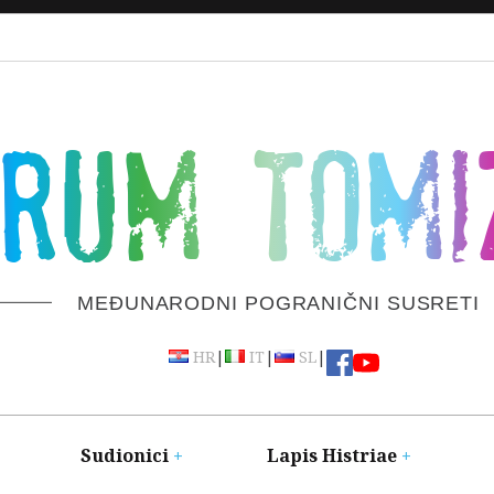
ORUM TOMI
MEĐUNARODNI POGRANIČNI SUSRETI
|
|
|
HR
IT
SL
Sudionici
Lapis Histriae