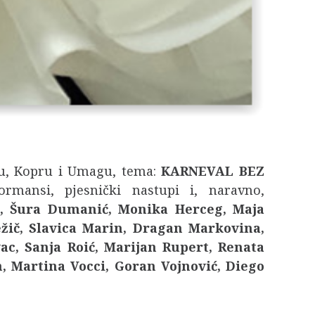
stu, Kopru i Umagu, tema:
KARNEVAL BEZ
ormansi, pjesnički nastupi i, naravno,
ć, Šura Dumanić, Monika Herceg, Maja
ežič, Slavica Marin, Dragan Markovina,
ac, Sanja Roić, Marijan Rupert, Renata
n, Martina Vocci, Goran Vojnović, Diego