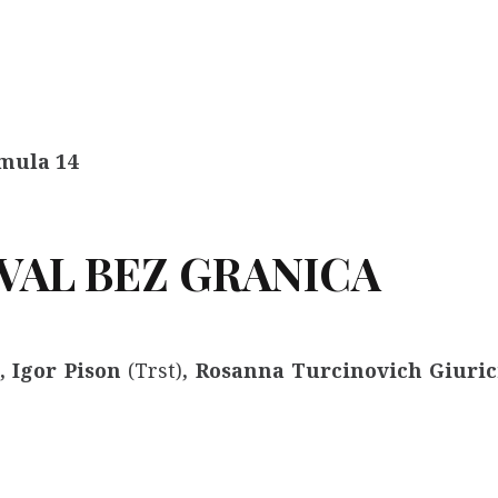
mula 14
AL BEZ GRANICA
)
, Igor Pison
(Trst)
, Rosanna Turcinovich Giuri