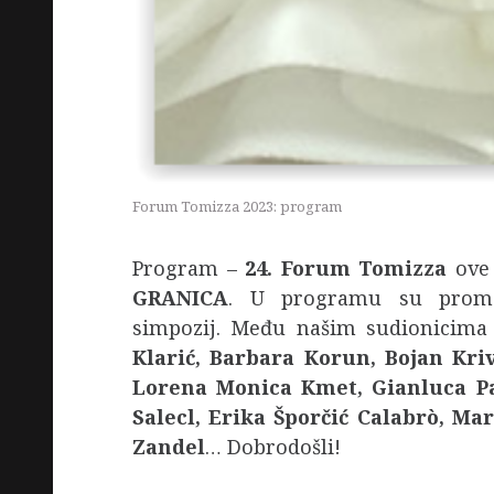
Forum Tomizza 2023: program
Program –
24. Forum Tomizza
ove 
GRANICA
. U programu su promoci
simpozij. Među našim sudionicima
Klarić, Barbara Korun, Bojan Kriv
Lorena Monica Kmet, Gianluca Pac
Salecl, Erika Šporčić Calabrò, Ma
Zandel
… Dobrodošli!