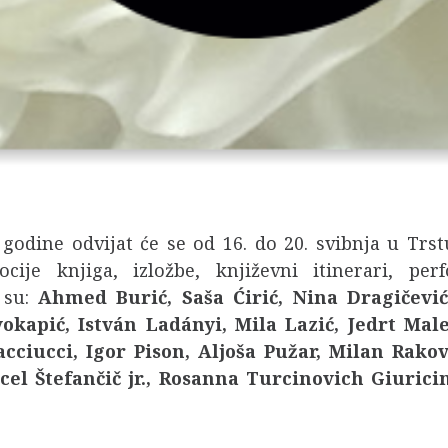
godine odvijat će se od 16. do 20. svibnja u Tr
je knjiga, izložbe, književni itinerari, perf
 su:
Ahmed Burić, Saša Ćirić, Nina Dragičevi
okapić, István Ladányi, Mila Lazić, Jedrt Mal
ciucci, Igor Pison, Aljoša Pužar, Milan Rakov
rcel Štefančič jr., Rosanna Turcinovich Giurici