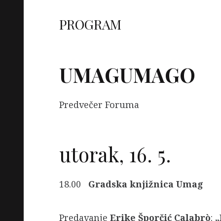
PROGRAM
UMAGUMAGO
Predvečer Foruma
utorak, 16. 5.
18.00
Gradska knjižnica Umag
Predavanje
Erike Šporčić Calabrò
:
„