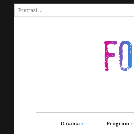
Pretraži:
Skip
to
content
F
Main
navigation
O nama
Program