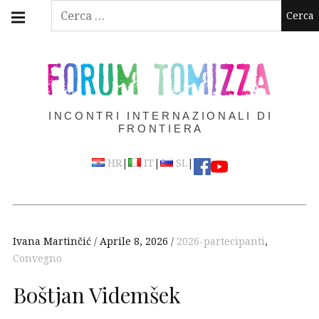
Skip
Main
Ricerca
navigation
to
per:
Menu
content
FORUM TOMIZZA
INCONTRI INTERNAZIONALI DI
FRONTIERA
|
|
|
HR
IT
SL
Ivana Martinčić
Aprile 8, 2026
2026-partecipanti
,
Convegno
Boštjan Videmšek