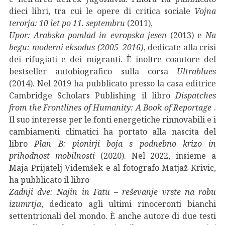
dieci libri, tra cui le opere di critica sociale
Vojna
terorja: 10 let po 11. septembru
(2011),
Upor: Arabska pomlad in evropska jesen
(2013) e
Na
begu: moderni eksodus (2005–2016)
, dedicate alla crisi
dei rifugiati e dei migranti. È inoltre coautore del
bestseller autobiografico sulla corsa
Ultrablues
(2014). Nel 2019 ha pubblicato presso la casa editrice
Cambridge Scholars Publishing il libro
Dispatches
from the Frontlines of Humanity: A Book of Reportage
.
Il suo interesse per le fonti energetiche rinnovabili e i
cambiamenti climatici ha portato alla nascita del
libro
Plan B: pionirji boja s podnebno krizo in
prihodnost mobilnosti
(2020). Nel 2022, insieme a
Maja Prijatelj Videmšek e al fotografo Matjaž Krivic,
ha pubblicato il libro
Zadnji dve: Najin in Fatu – reševanje vrste na robu
izumrtja
, dedicato agli ultimi rinoceronti bianchi
settentrionali del mondo. È anche autore di due testi