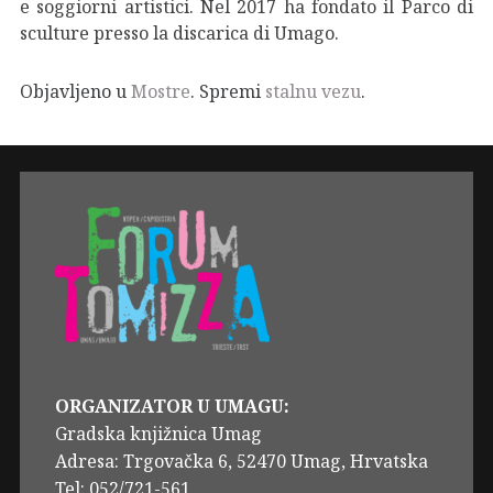
e soggiorni artistici. Nel 2017 ha fondato il Parco di
sculture presso la discarica di Umago.
Objavljeno u
Mostre
. Spremi
stalnu vezu
.
ORGANIZATOR U UMAGU:
Gradska knjižnica Umag
Adresa: Trgovačka 6, 52470 Umag, Hrvatska
Tel: 052/721-561