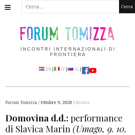
Skip
Main
Ricerca
navigation
to
per:
Menu
content
FORUM TOMIZZA
INCONTRI INTERNAZIONALI DI
FRONTIERA
|
|
|
HR
IT
SL
Forum Tomizza
Ottobre 9, 2020
Mostre
Domovina d.d.:
performance
di Slavica Marin
(Umago, 9. 10.