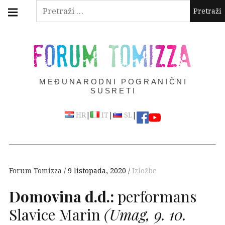
Skip
Main
Pretraži:
navigation
to
Menu
content
FORUM TOMIZZA
MEĐUNARODNI POGRANIČNI
SUSRETI
|
|
|
HR
IT
SL
Forum Tomizza
9 listopada, 2020
Izložbe
Domovina d.d.:
performans
Slavice Marin
(Umag, 9. 10.