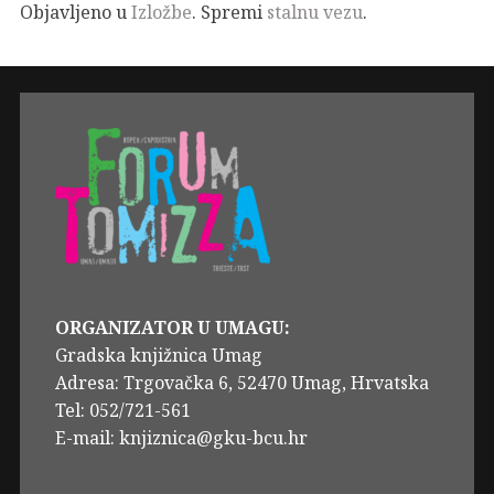
Objavljeno u
Izložbe
. Spremi
stalnu vezu
.
ORGANIZATOR U UMAGU:
Gradska knjižnica Umag
Adresa: Trgovačka 6, 52470 Umag, Hrvatska
Tel: 052/721-561
E-mail: knjiznica@gku-bcu.hr