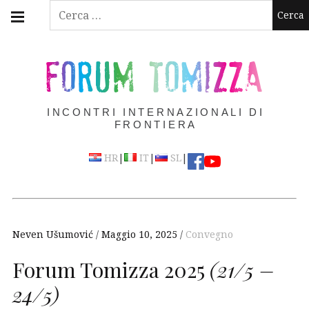
Skip
Main
Ricerca
navigation
to
per:
Menu
content
FORUM TOMIZZA
INCONTRI INTERNAZIONALI DI
FRONTIERA
|
|
|
HR
IT
SL
Neven Ušumović
Maggio 10, 2025
Convegno
Forum Tomizza 2025
(21/5 –
24/5)