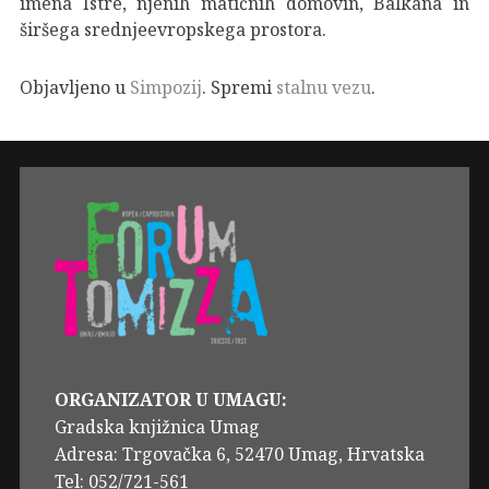
imena Istre, njenih matičnih domovin, Balkana in
širšega srednjeevropskega prostora.
Objavljeno u
Simpozij
. Spremi
stalnu vezu
.
ORGANIZATOR U UMAGU:
Gradska knjižnica Umag
Adresa: Trgovačka 6, 52470 Umag, Hrvatska
Tel: 052/721-561