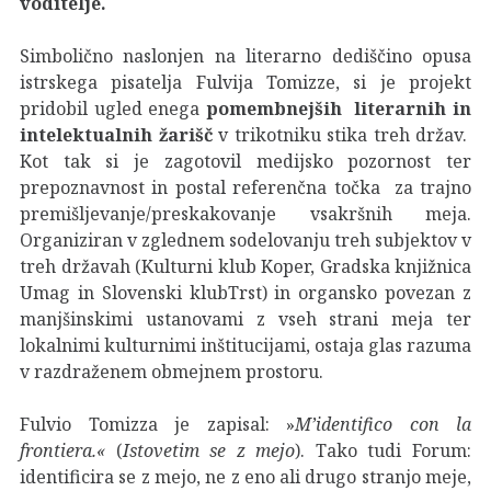
voditelje.
Simbolično naslonjen na literarno dediščino opusa
istrskega pisatelja Fulvija Tomizze, si je projekt
pridobil ugled enega
pomembnejših literarnih in
intelektualnih žarišč
v trikotniku stika treh držav.
Kot tak si je zagotovil medijsko pozornost ter
prepoznavnost in postal referenčna točka za trajno
premišljevanje/preskakovanje vsakršnih meja.
Organiziran v zglednem sodelovanju treh subjektov v
treh državah (Kulturni klub Koper, Gradska knjižnica
Umag in Slovenski klubTrst) in organsko povezan z
manjšinskimi ustanovami z vseh strani meja ter
lokalnimi kulturnimi inštitucijami, ostaja glas razuma
v razdraženem obmejnem prostoru.
Fulvio Tomizza je zapisal: »
M’identifico con la
frontiera.«
(
Istovetim se z mejo
). Tako tudi Forum:
identificira se z mejo, ne z eno ali drugo stranjo meje,