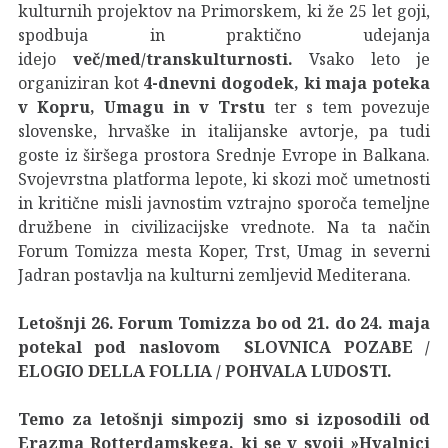
kulturnih projektov na Primorskem, ki že 25 let goji,
spodbuja in praktično udejanja
idejo
več/med/transkulturnosti.
Vsako leto je
organiziran kot
4-dnevni dogodek, ki maja poteka
v Kopru, Umagu in v Trstu
ter s tem povezuje
slovenske, hrvaške in italijanske avtorje, pa tudi
goste iz širšega prostora Srednje Evrope in Balkana.
Svojevrstna platforma lepote, ki skozi moč umetnosti
in kritične misli javnostim vztrajno sporoča temeljne
družbene in civilizacijske vrednote. Na ta način
Forum Tomizza mesta Koper, Trst, Umag in severni
Jadran postavlja na kulturni zemljevid Mediterana.
Letošnji 26. Forum Tomizza bo od 21. do 24. maja
potekal pod naslovom SLOVNICA POZABE /
ELOGIO DELLA FOLLIA / POHVALA LUDOSTI.
Temo za letošnji simpozij smo si izposodili od
Erazma Rotterdamskega, ki se v svoji »Hvalnici