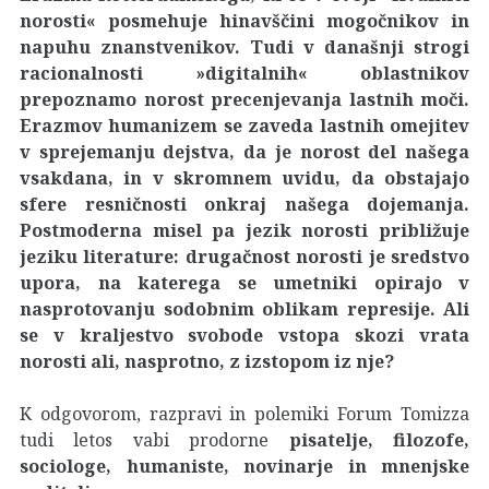
norosti« posmehuje hinavščini mogočnikov in
napuhu znanstvenikov. Tudi v današnji strogi
racionalnosti »digitalnih« oblastnikov
prepoznamo norost precenjevanja lastnih moči.
Erazmov humanizem se zaveda lastnih omejitev
v sprejemanju dejstva, da je norost del našega
vsakdana, in v skromnem uvidu, da obstajajo
sfere resničnosti onkraj našega dojemanja.
Postmoderna misel pa jezik norosti približuje
jeziku literature: drugačnost norosti je sredstvo
upora, na katerega se umetniki opirajo v
nasprotovanju sodobnim oblikam represije. Ali
se v kraljestvo svobode vstopa skozi vrata
norosti ali, nasprotno, z izstopom iz nje?
K odgovorom, razpravi in polemiki Forum Tomizza
tudi letos vabi prodorne
pisatelje, filozofe,
sociologe, humaniste, novinarje in mnenjske