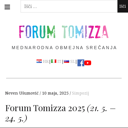
Skip
Main
Išči:
navigation
to
Menu
content
FORUM TOMIZZA
MEDNARODNA OBMEJNA SREČANJA
|
|
|
HR
IT
SL
Neven Ušumović
10 maja, 2025
Simpozij
Forum Tomizza 2025
(21. 5. –
24. 5.)