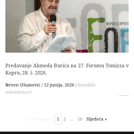
Predavanje Ahmeda Burića na 27. Forumu Tomizza v
Kopru, 28. 5. 2026.
Neven Ušumović
12 junija, 2026
Besedila
udeležencev
« Prethodna
1
2
…
10
Sljedeća »