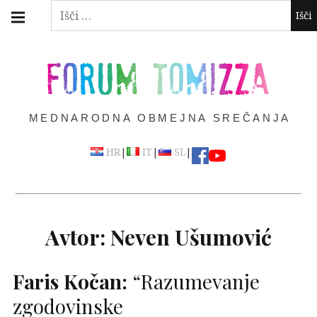
Skip
Main
Išči:
navigation
to
Menu
content
FORUM TOMIZZA
MEDNARODNA OBMEJNA SREČANJA
|
|
|
HR
IT
SL
Avtor:
Neven Ušumović
Faris Kočan:
“Razumevanje
zgodovinske