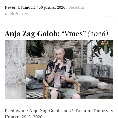
Neven Ušumović
30 junija, 2026
Besedila
udeležencev
Anja Zag Golob:
“Vmes”
(2026)
Predavanje Anje Zag Golob na 27. Forumu Tomizza v
Umagu, 29. 5. 2026.