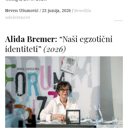
Neven Ušumović
23 junija, 2026
Besedila
udeležencev
Alida Bremer:
“Naši egzotični
identiteti”
(2026)