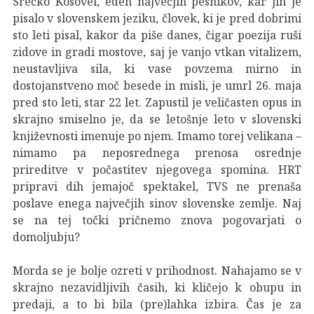
Srečko Kosovel, eden največjih pesnikov, kar jih je
pisalo v slovenskem jeziku, človek, ki je pred dobrimi
sto leti pisal, kakor da piše danes, čigar poezija ruši
zidove in gradi mostove, saj je vanjo vtkan vitalizem,
neustavljiva sila, ki vase povzema mirno in
dostojanstveno moč besede in misli, je umrl 26. maja
pred sto leti, star 22 let. Zapustil je veličasten opus in
skrajno smiselno je, da se letošnje leto v slovenski
književnosti imenuje po njem. Imamo torej velikana –
nimamo pa neposrednega prenosa osrednje
prireditve v počastitev njegovega spomina. HRT
pripravi dih jemajoč spektakel, TVS ne prenaša
poslave enega največjih sinov slovenske zemlje. Naj
se na tej točki pričnemo znova pogovarjati o
domoljubju?
Morda se je bolje ozreti v prihodnost. Nahajamo se v
skrajno nezavidljivih časih, ki kličejo k obupu in
predaji, a to bi bila (pre)lahka izbira. Čas je za