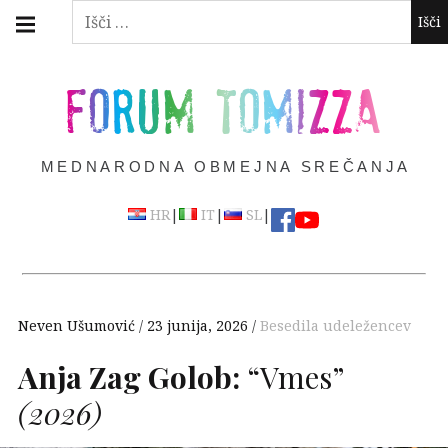
Skip
Main
Išči:
navigation
to
Menu
content
FORUM TOMIZZA
MEDNARODNA OBMEJNA SREČANJA
|
|
|
HR
IT
SL
Neven Ušumović
23 junija, 2026
Besedila udeležencev
Anja Zag Golob:
“Vmes”
(2026)