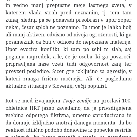
in vedno manj prepustne meje lastnega sveta, v
katerem vlada strah pred neznanim, tj. tem tam
zunaj, slednji pa se ponavadi preobrazi v upor zoper
nekaj, česar sploh ne poznamo. Ta upor je lahko bolj
ali manj aktiven, odvisno od nivoja ogroženosti, ki ga
posameznik_ca čuti v odnosu do nepoznane materije.
Upor evocira konflikt, ki sam po sebi ni slab, saj
poganja napredek, a le, če je oseba, ki ga povzroči,
pripravljena nase vzeti tudi odgovornost zanj ter
prevzeti posledice. Sicer gre izključno za agresijo, v
kateri zmaga fizično močnejši. Ali, če pogledamo
aktualno situacijo v Sloveniji, večji populist.
Kot se med izvajanjem
Tvoje zemlje
na proslavi 100.
obletnice HRT jasno zavedamo, da je privzdignjena
vsebina odpetega fiktivna, umetno sproducirana in
da domuje izključno znotraj danega momenta, da bo
realnost idilično podobo domovine iz popevke sesirila