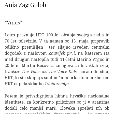
Anja Zag Golob
“Vmes”
Letos praznuje HRT 100 let obstoja svojega radia in
70 let televizije. V ta namen so 15. maja pripravili
odlično premišljen ter sijajno izveden centralni
dogodek z naslovom
Zauvijek prvi
, na katerem sta
med drugim nastopila tudi 11-letni Marino Vrgoč in
20-letni Martin Kosovec, zmagovalca hrvaških izdaj
franšize
The Voice
oz.
The Voice Kids
, paradnih oddaj
HRT, ki sta skupaj s simfoničnim orkestom in zborom
HRT odpela skladbo
Tvoja zemlja
.
Pesem je privzdignjena himna hrvaške nacionalne
identitete, za konkretno priložnost so ji v aranžma
dodali celo manjši marš. Človeka spreleti srh ob