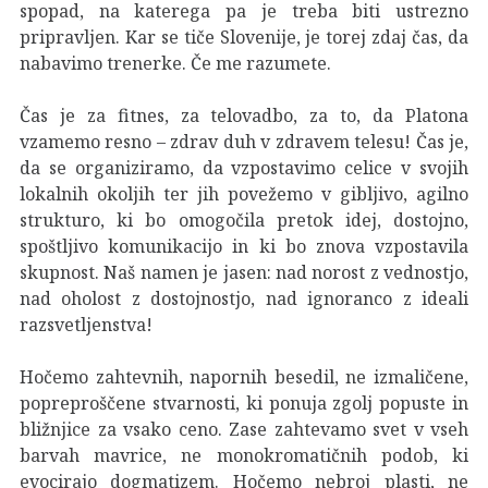
spopad, na katerega pa je treba biti ustrezno
pripravljen. Kar se tiče Slovenije, je torej zdaj čas, da
nabavimo trenerke. Če me razumete.
Čas je za fitnes, za telovadbo, za to, da Platona
vzamemo resno – zdrav duh v zdravem telesu! Čas je,
da se organiziramo, da vzpostavimo celice v svojih
lokalnih okoljih ter jih povežemo v gibljivo, agilno
strukturo, ki bo omogočila pretok idej, dostojno,
spoštljivo komunikacijo in ki bo znova vzpostavila
skupnost. Naš namen je jasen: nad norost z vednostjo,
nad oholost z dostojnostjo, nad ignoranco z ideali
razsvetljenstva!
Hočemo zahtevnih, napornih besedil, ne izmaličene,
popreproščene stvarnosti, ki ponuja zgolj popuste in
bližnjice za vsako ceno. Zase zahtevamo svet v vseh
barvah mavrice, ne monokromatičnih podob, ki
evocirajo dogmatizem. Hočemo nebroj plasti, ne