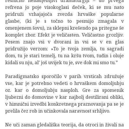
resnično nenadjebljivi dramaturgiji – do prvega
refrena jo poje visokoglasi deček, ki se mu nato
pridruži vzhajajoča zvezda hrvaške popularne
glasbe, (ki je s točno to pesmijo zmagala v
omenjenem šovu), za sklepni krešendo pa pritegne še
komplet zbor. Efekt je veličasten. Veličastno grozljiv.
Pesem znajo vsi v dvorani in vsi se v en glas
pridružijo verzom: »To je tvoja zemlja, tu sagradi
dom, tu je stari temelj, tu na kršu tvom, tuđin i oluje
kidali su nju, al’ još uvijek tu je, sve dok mi smo tu.”
Paradigmatsko sporočilo v parih vrsticah združuje
vse, kar je potrebno vedeti o hrvaškem domoljubju
oz. kar o domoljubju nasploh. Gre za spomenik
ljubezni do domovine v kar najbolj destilirani obliki,
v himnični izvedbi konkretnega praznovanja pa se je
prelila čez rob in učinkovala naravnost srhljivo.
Ne uči zaman gledališka teorija, da otroci in živali na