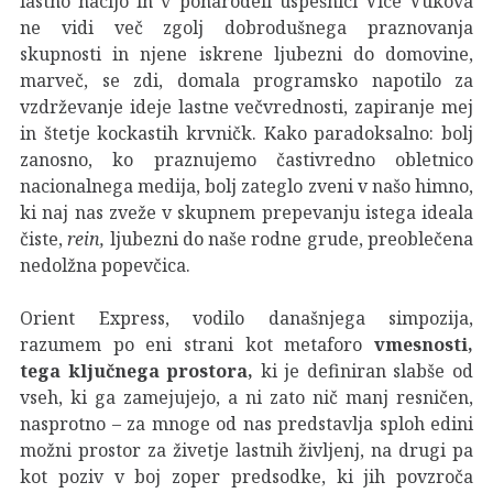
lastno nacijo in v ponarodeli uspešnici Vice Vukova
ne vidi več zgolj dobrodušnega praznovanja
skupnosti in njene iskrene ljubezni do domovine,
marveč, se zdi, domala programsko napotilo za
vzdrževanje ideje lastne večvrednosti, zapiranje mej
in štetje kockastih krvničk. Kako paradoksalno: bolj
zanosno, ko praznujemo častivredno obletnico
nacionalnega medija, bolj zateglo zveni v našo himno,
ki naj nas zveže v skupnem prepevanju istega ideala
čiste,
rein,
ljubezni do naše rodne grude, preoblečena
nedolžna popevčica.
Orient Express, vodilo današnjega simpozija,
razumem po eni strani kot metaforo
vmesnosti,
tega ključnega prostora,
ki je definiran slabše od
vseh, ki ga zamejujejo, a ni zato nič manj resničen,
nasprotno – za mnoge od nas predstavlja sploh edini
možni prostor za živetje lastnih življenj, na drugi pa
kot poziv v boj zoper predsodke, ki jih povzroča