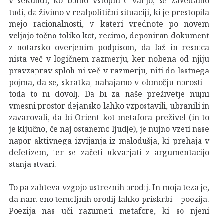
v sekundi, ko bomo vstopili_e vanjo, se zavedamo
tudi, da živimo v realpolitični situaciji, ki je prestopila
mejo racionalnosti, v kateri vrednote po novem
veljajo točno toliko kot, recimo, deponiran dokument
z notarsko overjenim podpisom, da laž in resnica
nista več v logičnem razmerju, ker nobena od njiju
pravzaprav sploh ni več v razmerju, niti do lastnega
pojma, da se, skratka, nahajamo v območju norosti –
toda to ni dovolj. Da bi za naše preživetje nujni
vmesni prostor dejansko lahko vzpostavili, ubranili in
zavarovali, da bi Orient kot metafora preživel (in to
je ključno, če naj ostanemo ljudje), je nujno vzeti nase
napor aktivnega izvijanja iz malodušja, ki prehaja v
defetizem, ter se začeti ukvarjati z argumentacijo
stanja stvari.
To pa zahteva vzgojo ustreznih orodij. In moja teza je,
da nam eno temeljnih orodij lahko priskrbi – poezija.
Poezija nas uči razumeti metafore, ki so njeni