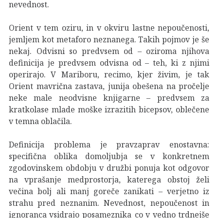
nevednost.
Orient v tem oziru, in v okviru lastne nepoučenosti,
jemljem kot metaforo neznanega. Takih pojmov je še
nekaj. Odvisni so predvsem od – oziroma njihova
definicija je predvsem odvisna od – teh, ki z njimi
operirajo. V Mariboru, recimo, kjer živim, je tak
Orient mavrična zastava, junija obešena na pročelje
neke male neodvisne knjigarne – predvsem za
kratkolase mlade moške izrazitih bicepsov, oblečene
v temna oblačila.
Definicija problema je pravzaprav enostavna:
specifična oblika domoljubja se v konkretnem
zgodovinskem obdobju v družbi ponuja kot odgovor
na vprašanje medprostorja, katerega obstoj želi
večina bolj ali manj goreče zanikati – verjetno iz
strahu pred neznanim. Nevednost, nepoučenost in
ignoranca vsidrajo posameznika_co v vedno trdnejše