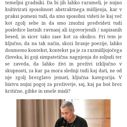
temeljni gradniki. Da bi jih lahko razumeli, je nujno
kultivirati sposobnost abstraktnega mišljenja, kar v
praksi pomeni tudi, da smo sposobni videti še kaj več
kot zgolj sebe in da smo zmožni predvideti tudi
posledice lastnih ravnanj ali izgovorjenih / napisanih
besed, in sicer tako zase kot za okolico. Pri tem je
ključno, da na tak način, skozi branje poezije, lahko
doumemo kontekst, kontekst pa je za razmišljujočega
človeka, ki goji simpatetična nagnjenja do soljudi ter
se zaveda, da lahko živi in preživi izključno v
skupnosti, za kar pa mora slednji tudi kaj dati, ne od
nje zgolj brezglavo jemati, ključna kategorija. V
bistvu nujni pogoj za preživetje, saj, kaj pa boš brez
kritične, gibke in smele misli?