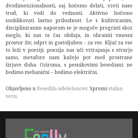
dvodimenzionalnosti, saj hočemo delati, vzeti nase
trud, ki vodi do vednosti. Aktivno hočemo
sooblikovati lastno prihodnost. Le s kultiviranim,
discipliniranim naporom se je mogoče pregristi skoz
meglo, ki nas ta čas obdaja, in ohraniti vmesni
prostor živ, odprt in gostoljuben – za vse. Ključ za vse
to leži v poeziji: poezija nas uči vztrajanja s stvarjo
samo, metafore nam kažejo pot med prostrane
širjave duha. Oziroma, s pesnikovimi besedami: ne
bodimo mehanični – bodimo električni.
Objavljeno u
Besedila udeležencev
. Spremi
stalnu
vezu
.