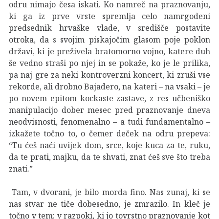
odru nimajo česa iskati. Ko namreč na praznovanju,
ki ga iz prve vrste spremlja celo namrgodeni
predsednik hrvaške vlade, v središče postavite
otroka, da s svojim piskajočim glasom poje poklon
državi, ki je preživela bratomorno vojno, katere duh
še vedno straši po njej in se pokaže, ko je le prilika,
pa naj gre za neki kontroverzni koncert, ki zruši vse
rekorde, ali drobno Bajadero, na kateri – na vsaki – je
po novem epitom kockaste zastave, z res učbeniško
manipulacijo dober mesec pred praznovanje dneva
neodvisnosti, fenomenalno – a tudi fundamentalno –
izkažete točno to, o čemer deček na odru prepeva:
“Tu ćeš naći uvijek dom, srce, koje kuca za te, ruku,
da te prati, majku, da te shvati, znat ćeš sve što treba
znati.”
Tam, v dvorani, je bilo morda fino. Nas zunaj, ki se
nas stvar ne tiče dobesedno, je zmrazilo. In kleč je
točno v tem: v razpoki, ki jo tovrstno praznovanje kot