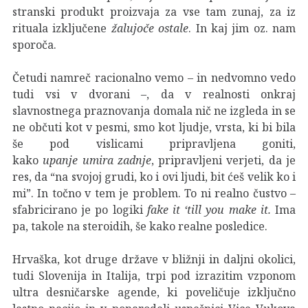
stranski produkt proizvaja za vse tam zunaj, za iz
rituala izključene
žalujoče ostale
. In kaj jim oz. nam
sporoča.
Četudi namreč racionalno vemo – in nedvomno vedo
tudi vsi v dvorani –, da v realnosti onkraj
slavnostnega praznovanja domala nič ne izgleda in se
ne občuti kot v pesmi, smo kot ljudje, vrsta, ki bi bila
še pod vislicami pripravljena goniti,
kako
upanje
umira zadnje
, pripravljeni verjeti, da je
res, da “na svojoj grudi, ko i ovi ljudi, bit ćeš velik ko i
mi”. In točno v tem je problem. To ni realno čustvo –
sfabricirano je po logiki
fake it ‘till you make it.
Ima
pa, takole na steroidih, še kako realne posledice.
Hrvaška, kot druge države v bližnji in daljni okolici,
tudi Slovenija in Italija, trpi pod izrazitim vzponom
ultra desničarske agende, ki poveličuje izključno