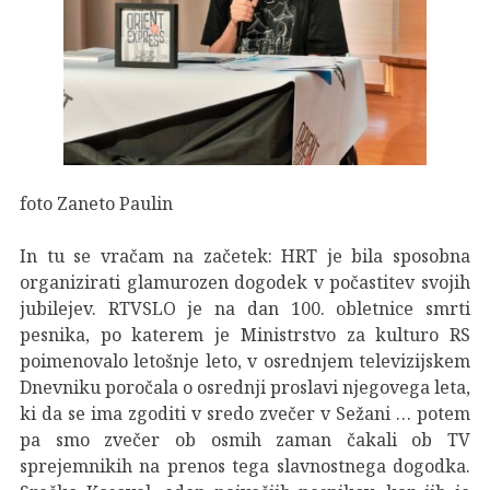
foto Zaneto Paulin
In tu se vračam na začetek: HRT je bila sposobna
organizirati glamurozen dogodek v počastitev svojih
jubilejev. RTVSLO je na dan 100. obletnice smrti
pesnika, po katerem je Ministrstvo za kulturo RS
poimenovalo letošnje leto, v osrednjem televizijskem
Dnevniku poročala o osrednji proslavi njegovega leta,
ki da se ima zgoditi v sredo zvečer v Sežani … potem
pa smo zvečer ob osmih zaman čakali ob TV
sprejemnikih na prenos tega slavnostnega dogodka.