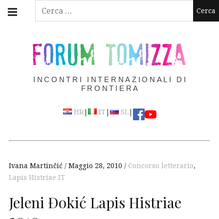
Skip
Main
Ricerca
navigation
to
per:
Menu
content
FORUM TOMIZZA
INCONTRI INTERNAZIONALI DI
FRONTIERA
|
|
|
HR
IT
SL
Ivana Martinčić
Maggio 28, 2010
Concorso letterario
,
Lapis Histriae IT
Jeleni Đokić Lapis Histriae