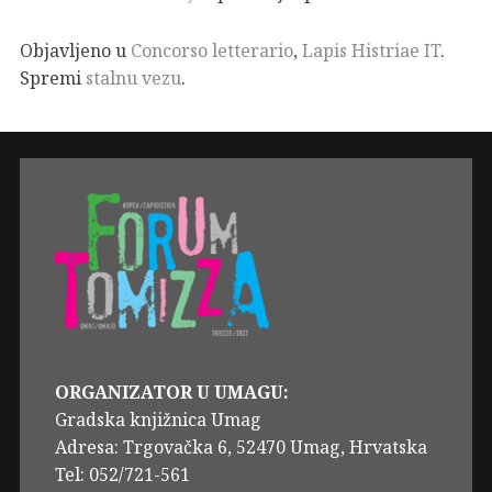
Objavljeno u
Concorso letterario
,
Lapis Histriae IT
.
Spremi
stalnu vezu
.
ORGANIZATOR U UMAGU:
Gradska knjižnica Umag
Adresa: Trgovačka 6, 52470 Umag, Hrvatska
Tel: 052/721-561