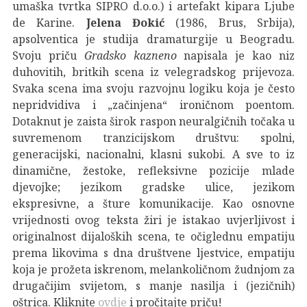
umaška tvrtka SIPRO d.o.o.) i artefakt kipara Ljube
de Karine.
Jelena Đokić
(1986, Brus, Srbija),
apsolventica je studija dramaturgije u Beogradu.
Svoju priču
Gradsko kazneno
napisala je kao niz
duhovitih, britkih scena iz velegradskog prijevoza.
Svaka scena ima svoju razvojnu logiku koja je često
nepridvidiva i „začinjena“ ironičnom poentom.
Dotaknut je zaista širok raspon neuralgičnih točaka u
suvremenom tranzicijskom društvu: spolni,
generacijski, nacionalni, klasni sukobi. A sve to iz
dinamične, žestoke, refleksivne pozicije mlade
djevojke; jezikom gradske ulice, jezikom
ekspresivne, a šture komunikacije. Kao osnovne
vrijednosti ovog teksta žiri je istakao uvjerljivost i
originalnost dijaloških scena, te očiglednu empatiju
prema likovima s dna društvene ljestvice, empatiju
koja je prožeta iskrenom, melankoličnom žudnjom za
drugačijim svijetom, s manje nasilja i (jezičnih)
oštrica. Kliknite
ovdje
i pročitajte priču!