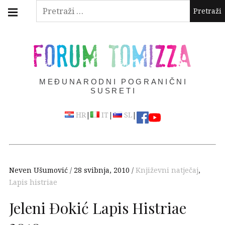
Skip
Main
Pretraži:
navigation
to
Menu
content
FORUM TOMIZZA
MEĐUNARODNI POGRANIČNI
SUSRETI
|
|
|
HR
IT
SL
Neven Ušumović
28 svibnja, 2010
Književni natječaj
,
Lapis histriae
Jeleni Đokić Lapis Histriae