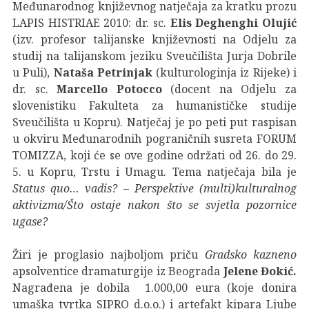
Međunarodnog književnog natječaja za kratku prozu
LAPIS HISTRIAE 2010: dr. sc.
Elis Deghenghi Olujić
(izv. profesor talijanske književnosti na Odjelu za
studij na talijanskom jeziku Sveučilišta Jurja Dobrile
u Puli),
Nataša Petrinjak
(kulturologinja iz Rijeke) i
dr. sc.
Marcello Potocco
(docent na Odjelu za
slovenistiku Fakulteta za humanističke studije
Sveučilišta u Kopru). Natječaj je po peti put raspisan
u okviru Međunarodnih pograničnih susreta FORUM
TOMIZZA, koji će se ove godine održati od 26. do 29.
5. u Kopru, Trstu i Umagu. Tema natječaja bila je
Status quo… vadis? – Perspektive (multi)kulturalnog
aktivizma/Što ostaje nakon što se svjetla pozornice
ugase?
Žiri je proglasio najboljom priču
Gradsko kazneno
apsolventice dramaturgije iz Beograda
Jelene Đokić.
Nagrađena je dobila 1.000,00 eura (koje donira
umaška tvrtka SIPRO d.o.o.) i artefakt kipara Ljube