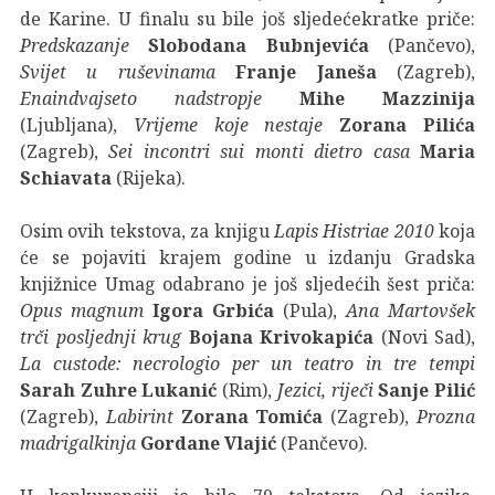
de Karine. U finalu su bile još sljedećekratke priče:
Predskazanje
Slobodana Bubnjevića
(Pančevo),
Svijet u ruševinama
Franje Janeša
(Zagreb),
Enaindvajseto nadstropje
Mihe Mazzinija
(Ljubljana),
Vrijeme koje nestaje
Zorana Pilića
(Zagreb),
Sei incontri sui monti dietro casa
Maria
Schiavata
(Rijeka).
Osim ovih tekstova, za knjigu
Lapis Histriae 2010
koja
će se pojaviti krajem godine u izdanju Gradska
knjižnice Umag odabrano je još sljedećih šest priča:
Opus magnum
Igora Grbića
(Pula),
Ana Martovšek
trči posljednji krug
Bojana Krivokapića
(Novi Sad),
La custode: necrologio per un teatro in tre tempi
Sarah Zuhre Lukanić
(Rim),
Jezici, riječi
Sanje Pilić
(Zagreb),
Labirint
Zorana Tomića
(Zagreb),
Prozna
madrigalkinja
Gordane Vlajić
(Pančevo).