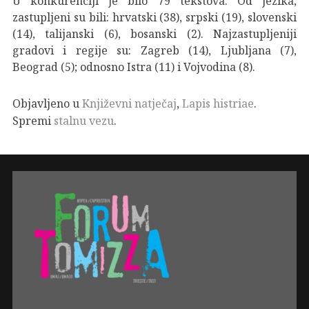
U konkurenciji je bilo 79 tekstova. Od jezika,
zastupljeni su bili: hrvatski (38), srpski (19), slovenski
(14), talijanski (6), bosanski (2). Najzastupljeniji
gradovi i regije su: Zagreb (14), Ljubljana (7),
Beograd (5); odnosno Istra (11) i Vojvodina (8).
Objavljeno u
Književni natječaj
,
Lapis histriae
.
Spremi
stalnu vezu
.