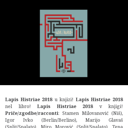
Lapis Histriae 2018
u knjizi!
Lapis Histriae 2018
nel libro!
Lapis Histriae 2018
v knjigi!
Priče/zgodbe/racconti
: Stamen Milovanović (Niš),
Igor Ivko (Berlin/Berlino), Marijo Glavaš
(Split/Spalato), Miro Morović (Split/Spalato), Tena