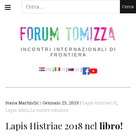
Skip
Main
Ricerca
navigation
to
per:
Menu
content
FORUM TOMIZZA
INCONTRI INTERNAZIONALI DI
FRONTIERA
|
|
|
HR
IT
SL
Ivana Martinčić
Gennaio 23, 2019
Lapis Histriae IT
,
Lapis-libri
,
Le nostre edizioni
Lapis Histriae 2018 nel
libro!