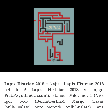
Lapis Histriae 2018
u knjizi!
Lapis Histriae 2018
nel libro!
Lapis Histriae 2018
v knjigi!
Priče/zgodbe/racconti
: Stamen Milovanović (Niš),
Igor Ivko (Berlin/Berlino), Marijo Glavaš
(Split/Spalato), Miro Morović (Split/Spalato), Tena