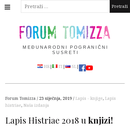
Skip
Main
Pretraži:
navigation
to
Menu
content
FORUM TOMIZZA
MEĐUNARODNI POGRANIČNI
SUSRETI
|
|
|
HR
IT
SL
Forum Tomizza
23 siječnja, 2019
Lapis - knjige
,
Lapis
histriae
,
Naša izdanja
Lapis Histriae 2018 u
knjizi!