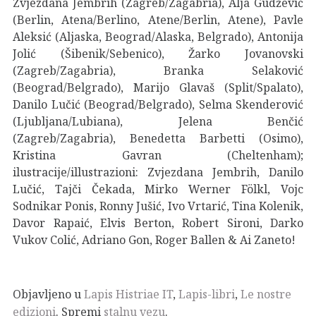
Zvjezdana Jembrih (Zagreb/Zagabria), Alja Gudžević
(Berlin, Atena/Berlino, Atene/Berlin, Atene), Pavle
Aleksić (Aljaska, Beograd/Alaska, Belgrado), Antonija
Jolić (Šibenik/Sebenico), Žarko Jovanovski
(Zagreb/Zagabria), Branka Selaković
(Beograd/Belgrado), Marijo Glavaš (Split/Spalato),
Danilo Lučić (Beograd/Belgrado), Selma Skenderović
(Ljubljana/Lubiana), Jelena Benčić
(Zagreb/Zagabria), Benedetta Barbetti (Osimo),
Kristina Gavran (Cheltenham);
ilustracije/illustrazioni: Zvjezdana Jembrih, Danilo
Lučić, Tajči Čekada, Mirko Werner Fölkl, Vojc
Sodnikar Ponis, Ronny Jušić, Ivo Vrtarić, Tina Kolenik,
Davor Rapaić, Elvis Berton, Robert Sironi, Darko
Vukov Colić, Adriano Gon, Roger Ballen & Ai Zaneto!
Objavljeno u
Lapis Histriae IT
,
Lapis-libri
,
Le nostre
edizioni
. Spremi
stalnu vezu
.