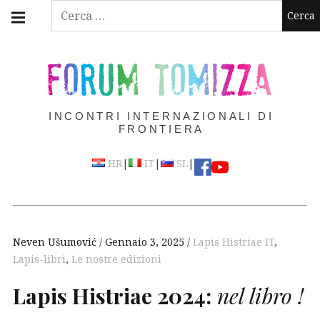
Skip
Main
Ricerca
navigation
to
per:
Menu
content
FORUM TOMIZZA
INCONTRI INTERNAZIONALI DI
FRONTIERA
|
|
|
HR
IT
SL
Neven Ušumović
Gennaio 3, 2025
Lapis Histriae IT
,
Lapis-libri
,
Le nostre edizioni
Lapis Histriae 2024:
nel libro !