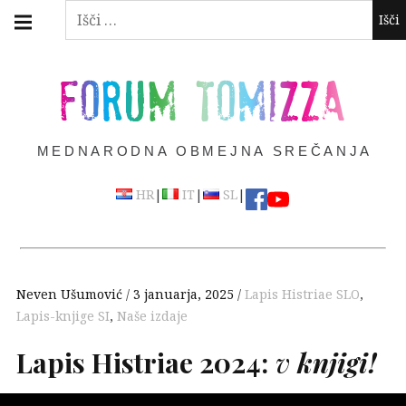
Skip
Main
Išči:
navigation
to
Menu
content
FORUM TOMIZZA
MEDNARODNA OBMEJNA SREČANJA
|
|
|
HR
IT
SL
Neven Ušumović
3 januarja, 2025
Lapis Histriae SLO
,
Lapis-knjige SI
,
Naše izdaje
Lapis Histriae 2024:
v
knjigi!