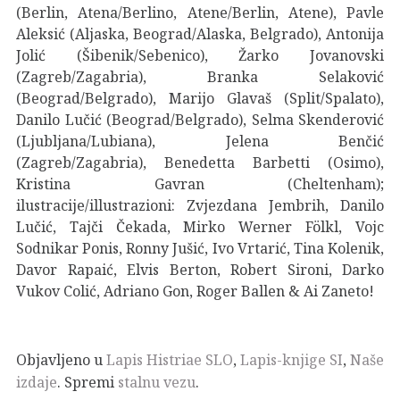
(Berlin, Atena/Berlino, Atene/Berlin, Atene), Pavle
Aleksić (Aljaska, Beograd/Alaska, Belgrado), Antonija
Jolić (Šibenik/Sebenico), Žarko Jovanovski
(Zagreb/Zagabria), Branka Selaković
(Beograd/Belgrado), Marijo Glavaš (Split/Spalato),
Danilo Lučić (Beograd/Belgrado), Selma Skenderović
(Ljubljana/Lubiana), Jelena Benčić
(Zagreb/Zagabria), Benedetta Barbetti (Osimo),
Kristina Gavran (Cheltenham);
ilustracije/illustrazioni: Zvjezdana Jembrih, Danilo
Lučić, Tajči Čekada, Mirko Werner Fölkl, Vojc
Sodnikar Ponis, Ronny Jušić, Ivo Vrtarić, Tina Kolenik,
Davor Rapaić, Elvis Berton, Robert Sironi, Darko
Vukov Colić, Adriano Gon, Roger Ballen & Ai Zaneto!
Objavljeno u
Lapis Histriae SLO
,
Lapis-knjige SI
,
Naše
izdaje
. Spremi
stalnu vezu
.