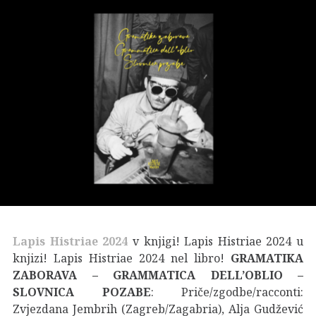
Lapis Histriae 2024
v knjigi! Lapis Histriae 2024 u
knjizi! Lapis Histriae 2024 nel libro!
GRAMATIKA
ZABORAVA – GRAMMATICA DELL’OBLIO –
SLOVNICA POZABE
: Priče/zgodbe/racconti:
Zvjezdana Jembrih (Zagreb/Zagabria), Alja Gudžević