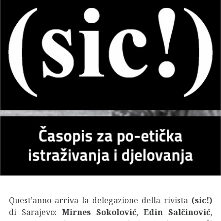
Quest’anno arriva la delegazione della rivista
(sic!)
di Sarajevo:
Mirnes Sokolović
,
Edin Salčinović
,