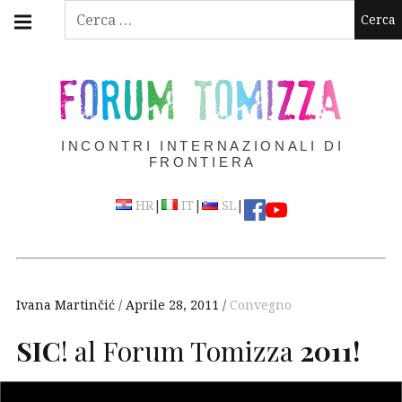
Skip
Main
Ricerca
navigation
to
per:
Menu
content
FORUM TOMIZZA
INCONTRI INTERNAZIONALI DI
FRONTIERA
|
|
|
HR
IT
SL
Ivana Martinčić
Aprile 28, 2011
Convegno
SIC
! al Forum Tomizza
2011!