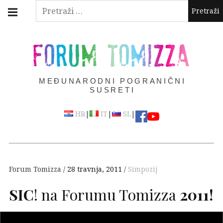
Skip
Main
Pretraži:
navigation
to
Menu
content
FORUM TOMIZZA
MEĐUNARODNI POGRANIČNI
SUSRETI
|
|
|
HR
IT
SL
Forum Tomizza
28 travnja, 2011
Simpozij
SIC
! na Forumu Tomizza
2011!