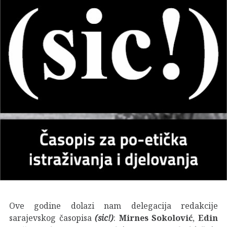
Ove godine dolazi nam delegacija redakcije
sarajevskog časopisa
(sic!)
:
Mirnes Sokolović
,
Edin