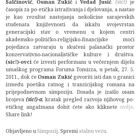
Salčinović
,
Osman Zukić
i
Vedad Jusić
.
(sic!)
je
časopis za po-etička istraživanja i djelovanja, a nastao
je kao rezultat nastojanja nekolicine sarajevskih
studenata književnosti da iskažu svojevrstan
generacijski stav o vremenu u kojem centri
akademsko-političko‐religijsko‐financijske moći
pojedinca zatvaraju u skučeni palanački prostor
konzervativno‐nacionalističke kulture i društva.
(sic!)-ovci
će izvesti performans u večernjem dijelu
umaškog programa Foruma Tomizza, u petak, 27. 5.
2011., dok će
Osman Zukić
govoriti isti dan o granici
između poetika ratnog i tranzicijskog romana na
prijepodnevnom simpoziju. Dosada je izašlo osam
brojeva
(sic!)-a
; kratak pregled razvoja njihovog po-
etičkog angažmana dobit ćete ako kliknete
ovdje
.
Share link!
Objavljeno u
Simpozij
. Spremi
stalnu vezu
.