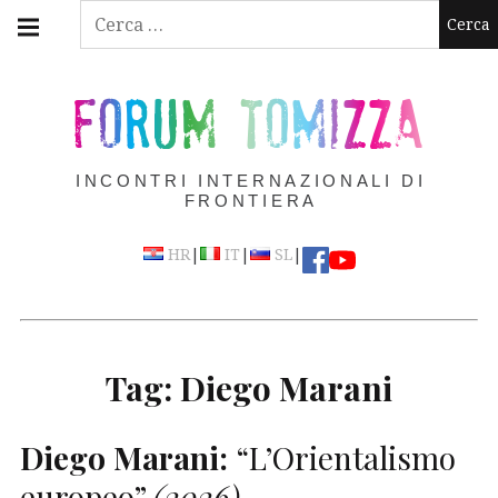
Skip
Main
Ricerca
navigation
to
per:
Menu
content
FORUM TOMIZZA
INCONTRI INTERNAZIONALI DI
FRONTIERA
|
|
|
HR
IT
SL
Tag:
Diego Marani
Diego Marani:
“L’Orientalismo
europeo”
(2026)