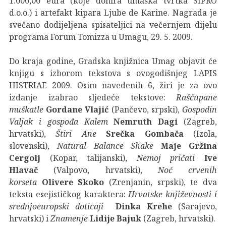
1.000,00 eura (koje donira umaška tvrtka SIPRO
d.o.o.) i artefakt kipara Ljube de Karine. Nagrada je
svečano dodijeljena spisateljici na večernjem dijelu
programa Forum Tomizza u Umagu, 29. 5. 2009.
Do kraja godine, Gradska knjižnica Umag objavit će
knjigu s izborom tekstova s ovogodišnjeg LAPIS
HISTRIAE 2009. Osim navedenih 6, žiri je za ovo
izdanje izabrao sljedeće tekstove:
Raščupane
muškatle
Gordane Vlajić
(Pančevo, srpski),
Gospodin
Valjak i gospođa Kalem
Nemruth Dagi
(Zagreb,
hrvatski),
Štiri Ane
Srečka Gombača
(Izola,
slovenski),
Natural Balance Shake
Maje Gržina
Cergolj
(Kopar, talijanski),
Nemoj pričati
Ive
Hlavač
(Valpovo, hrvatski),
Noć crvenih
korseta
Olivere Skoko
(Zrenjanin, srpski), te dva
teksta esejističkog karaktera:
Hrvatske književnosti i
srednjoeuropski doticaji
Dinka Krehe
(Sarajevo,
hrvatski) i
Znamenje
Lidije Bajuk
(Zagreb, hrvatski).