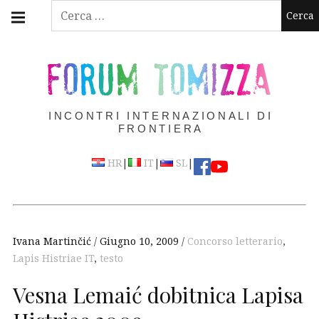
Skip
Main
Ricerca
navigation
to
per:
Menu
content
FORUM TOMIZZA
INCONTRI INTERNAZIONALI DI
FRONTIERA
|
|
|
HR
IT
SL
Ivana Martinčić
Giugno 10, 2009
Concorso letterario
,
Lapis Histriae IT
,
testo
Vesna Lemaić dobitnica Lapisa