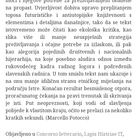
moći i njegove potrebe za preživljavanjem osuđene
na propast. Uvjerljivost dobiva upravo preplitanjem
toposa futurističke i antiutopijske književnosti s
elementima i detaljima današnjice, tako da se tekst
istovremeno može čitati kao ekološka kritika, kao
slika više ili manje neuspješnih strategija
preživljavanja i očajne potrebe za izlaskom, ili pak
kao alegorija pojedinih društvenih i nacionalnih
hijerarhija, na koje posebno aludira odnos između
rukovodećeg kadra radnog logora i podređenih
slavenskih radnica. U tom smislu tekst nam ukazuje i
na onu manje idiličnu stranu etničkog miješanja na
području Istre. Konačan rezultat besmislenog otpora,
proračunatog čekanja na pravi trenutak ili skrivanja
je isti. Put neopreznosti, koji vodi od slavljenja
pobjede k vlastitom kraju, očito se prelazi za nekoliko
kratkih sekundi. (Marcello Potocco)
Objavljeno u
Concorso letterario
,
Lapis Histriae IT
,