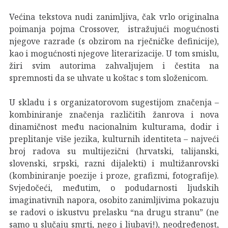
Većina tekstova nudi zanimljiva, čak vrlo originalna
poimanja pojma Crossover, istražujući mogućnosti
njegove razrade (s obzirom na rječničke definicije),
kao i mogućnosti njegove literarizacije. U tom smislu,
žiri svim autorima zahvaljujem i čestita na
spremnosti da se uhvate u koštac s tom složenicom.
U skladu i s organizatorovom sugestijom značenja –
kombiniranje značenja različitih žanrova i nova
dinamičnost među nacionalnim kulturama, dodir i
preplitanje više jezika, kulturnih identiteta – najveći
broj radova su multijezični (hrvatski, talijanski,
slovenski, srpski, razni dijalekti) i multižanrovski
(kombiniranje poezije i proze, grafizmi, fotografije).
Svjedočeći, međutim, o podudarnosti ljudskih
imaginativnih napora, osobito zanimljivima pokazuju
se radovi o iskustvu prelasku “na drugu stranu” (ne
samo u slučaju smrti, nego i ljubavi!), neodređenost,