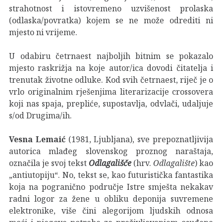
strahotnost i istovremeno uzvišenost prolaska
(odlaska/povratka) kojem se ne može odrediti ni
mjesto ni vrijeme.
U odabiru četrnaest najboljih bitnim se pokazalo
mjesto raskrižja na koje autor/ica dovodi čitatelja i
trenutak životne odluke. Kod svih četrnaest, riječ je o
vrlo originalnim rješenjima literarizacije crossovera
koji nas spaja, prepliće, supostavlja, odvlači, udaljuje
s/od Drugima/ih.
Vesna Lemaić
(1981, Ljubljana), sve prepoznatljivija
autorica mlađeg slovenskog proznog naraštaja,
označila je svoj tekst
Odlagališče
(hrv.
Odlagalište
) kao
„antiutopiju“. No, tekst se, kao futuristička fantastika
koja na pogranično područje Istre smješta nekakav
radni logor za žene u obliku deponija suvremene
elektronike, više čini alegorijom ljudskih odnosa