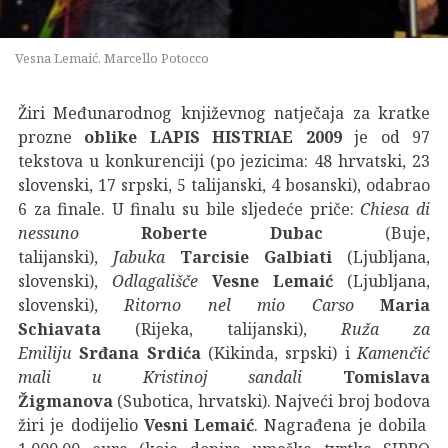
Vesna Lemaić, Marcello Potocco
Žiri Međunarodnog književnog natječaja za kratke
prozne
oblike LAPIS HISTRIAE 2009
je od 97
tekstova u konkurenciji (po jezicima: 48 hrvatski, 23
slovenski, 17 srpski, 5 talijanski, 4 bosanski), odabrao
6 za finale. U finalu su bile sljedeće priče:
Chiesa di
nessuno
Roberte Dubac
(Buje,
talijanski),
Jabuka
Tarcisie Galbiati
(Ljubljana,
slovenski),
Odlagališče
Vesne Lemaić
(Ljubljana,
slovenski),
Ritorno nel mio Carso
Maria
Schiavata
(Rijeka, talijanski),
Ruža za
Emiliju
Srđana Srdića
(Kikinda, srpski) i
Kamenčić
mali u Kristinoj sandali
Tomislava
Žigmanova
(Subotica, hrvatski). Najveći broj bodova
žiri je dodijelio
Vesni Lemaić
. Nagrađena je dobila