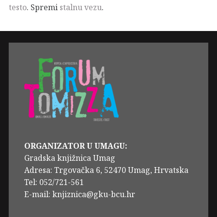
testo
. Spremi
stalnu vezu
.
ORGANIZATOR U UMAGU:
Gradska knjižnica Umag
Adresa: Trgovačka 6, 52470 Umag, Hrvatska
Tel: 052/721-561
E-mail: knjiznica@gku-bcu.hr