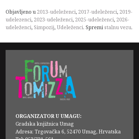
Objavljeno u
2013-udeleženci
,
2017-udeleženci
,
2019-
udelezenci
,
2023-udeleženci
,
2025-udeleženci
,
2026-
udeleženci
,
Simpozij
,
Udeleženci
. Spremi
stalnu vezu
.
ORGANIZATOR U UMAGU:
Gradska knjižnica Umag
Adresa: Trgovačka 6, 52470 Umag, Hrvatska