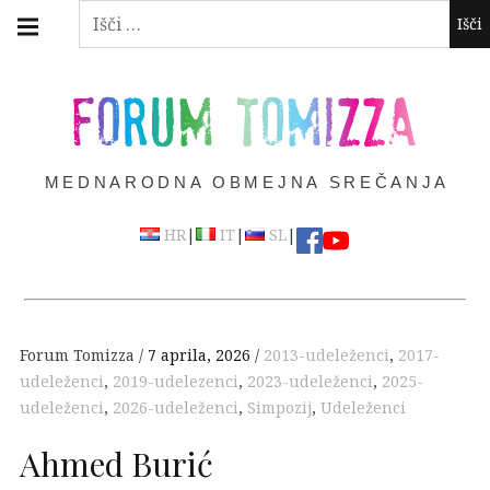
Skip
Main
Išči:
navigation
to
Menu
content
FORUM TOMIZZA
MEDNARODNA OBMEJNA SREČANJA
|
|
|
HR
IT
SL
Forum Tomizza
7 aprila, 2026
2013-udeleženci
,
2017-
udeleženci
,
2019-udelezenci
,
2023-udeleženci
,
2025-
udeleženci
,
2026-udeleženci
,
Simpozij
,
Udeleženci
Ahmed Burić