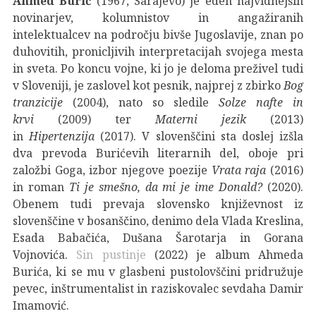
Ahmed Burić
(1967, Sarajevo) je eden najvidnejših
novinarjev, kolumnistov in angažiranih
intelektualcev na področju bivše Jugoslavije, znan po
duhovitih, pronicljivih interpretacijah svojega mesta
in sveta. Po koncu vojne, ki jo je deloma preživel tudi
v Sloveniji, je zaslovel kot pesnik, najprej z zbirko
Bog
tranzicije
(2004), nato so sledile
Solze nafte in
krvi
(2009) ter
Materni jezik
(2013)
in
Hipertenzija
(2017). V slovenščini sta doslej izšla
dva prevoda Burićevih literarnih del, oboje pri
založbi Goga, izbor njegove poezije
Vrata raja
(2016)
in roman
Ti je smešno, da mi je ime Donald?
(2020).
Obenem tudi prevaja slovensko književnost iz
slovenščine v bosanščino, denimo dela Vlada Kreslina,
Esada Babačića, Dušana Šarotarja in Gorana
Vojnovića.
Sin pustinje
(2022) je album Ahmeda
Burića, ki se mu v glasbeni pustolovščini pridružuje
pevec, inštrumentalist in raziskovalec sevdaha Damir
Imamović.