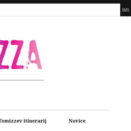
ZZA
Tomizzev itinerarij
Novice