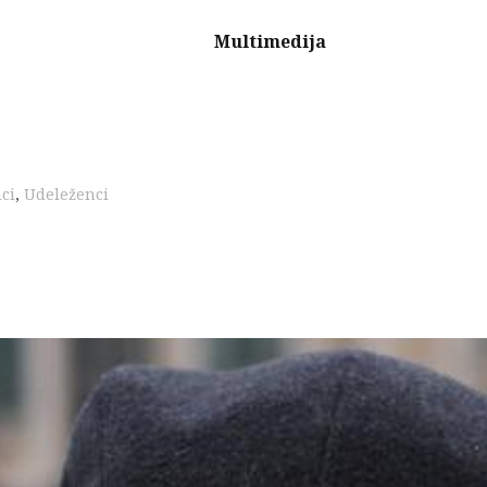
Multimedija
ci
,
Udeleženci