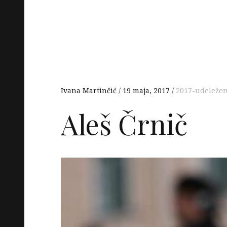
Ivana Martinčić
19 maja, 2017
2017-udeležen
Aleš Črnič