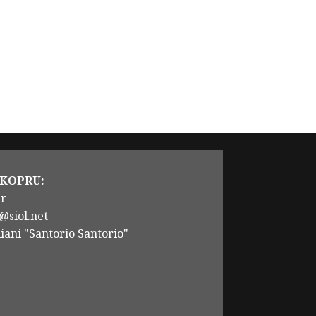
 KOPRU:
er
@siol.net
iani "Santorio Santorio"