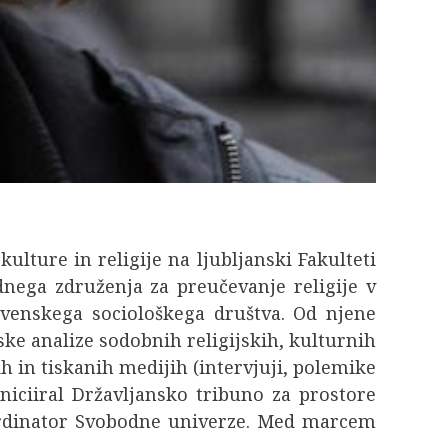
ulture in religije na ljubljanski Fakulteti
dnega združenja za preučevanje religije v
ovenskega sociološkega društva. Od njene
ske analize sodobnih religijskih, kulturnih
h in tiskanih medijih (intervjuji, polemike
iniciiral Državljansko tribuno za prostore
 koordinator Svobodne univerze. Med marcem