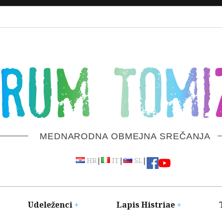
ORUM TOMI
MEDNARODNA OBMEJNA SREČANJA
|
|
|
HR
IT
SL
Udeleženci
Lapis Histriae