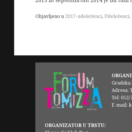
2013 in septembrom 2014 je bil tudi 
Objavljeno u
2017-udeleženci
,
Udeleženci
.
ORGANI
Gradska 
Adresa: 
Tel: 052
E-mail: 
ORGANIZATOR U TRSTU: