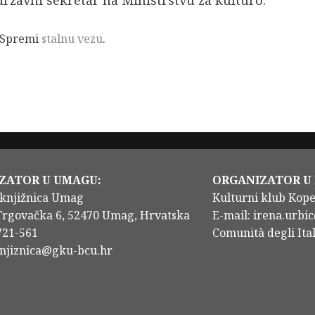
državni sekretar na Ministrstvu za kulturo.
 Spremi
stalnu vezu
.
ZATOR U UMAGU:
ORGANIZATOR U
knjižnica Umag
Kulturni klub Kop
Trgovačka 6, 52470 Umag, Hrvatska
E-mail: irena.urbic
/721-561
Comunità degli Ital
knjiznica@gku-bcu.hr