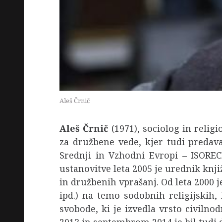
Aleš Črnič
Aleš Črnič
(1971), sociolog in religi
za družbene vede, kjer tudi predava
Srednji in Vzhodni Evropi – ISOREC
ustanovitve leta 2005 je urednik knji
in družbenih vprašanj. Od leta 2000 j
ipd.) na temo sodobnih religijskih,
svobode, ki je izvedla vrsto civiln