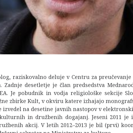
olog, raziskovalno deluje v Centru za preučevanje k
. Zadnje desetletje je član predsedstva Mednaro
EA. Je pobudnik in vodja religiološke sekcije Sl
žne zbirke Kult, v okviru katere izhajajo monograf
e izvedel na desetine javnih nastopov v elektronski
 kulturnih in družbenih dogajanj. Jeseni 2011 je 
odružbenih akcij. V letih 2012–2013 je bil (prvi)