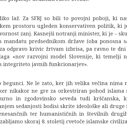
iko laž. Za SFRJ so bili to povojni poboji, ki n
skem prostoru ugleden konservativen politik, ki j
ornost zanj. Kasnejši notranji minister, ki je – 
m mandatu predsednikom države (oba ponosna sam
 za odpravo krivic žrtvam izbrisa, pa ravno te d
aga »nov razvojni model Slovenije, ki temelji na
 integriteto javnih funkcionarjev«.
o begunci. Ne le zato, ker jih velika večina nima
n ker nikakor ne gre za orkestriran pohod islam
turno in zgodovinsko seveda tudi krščanska, k
em sedanjosti bodisi skrite ideološke ali druge
enesančnih ter humanističnih in številnih drugi
bljamo skoraj 8. stoletij cvetoče islamske civiliza