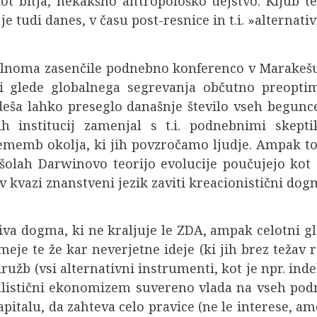
kot bitja, nekakšno antropološko dejstvo. Kljub t
e tudi danes, v času post-resnice in t.i. »alternati
olnoma zasenčile podnebno konferenco v Marakešu,
i glede globalnega segrevanja občutno preoptimi
eša lahko preseglo današnje število vseh begunce
ih institucij zamenjal s t.i. podnebnimi skepti
memb okolja, ki jih povzročamo ljudje. Ampak to 
šolah Darwinovo teorijo evolucije poučujejo kot 
v kvazi znanstveni jezik zaviti kreacionistični dog
jiva dogma, ki ne kraljuje le ZDA, ampak celotni gl
meje te že kar neverjetne ideje (ki jih brez težav
užb (vsi alternativni instrumenti, kot je npr. inde
alistični ekonomizem suvereno vlada na vseh podro
pitalu, da zahteva celo pravice (ne le interese, 