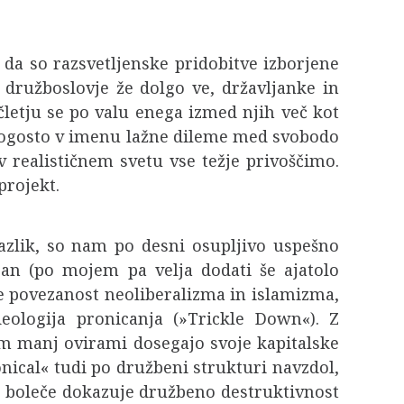
 da so razsvetljenske pridobitve izborjene
r družboslovje že dolgo ve, državljanke in
čletju se po valu enega izmed njih več kot
 pogosto v imenu lažne dileme med svobodo
h v realističnem svetu vse težje privoščimo.
projekt.
zlik, so nam po desni osupljivo uspešno
gan (po mojem pa velja dodati še ajatolo
je povezanost neoliberalizma in islamizma,
ologija pronicanja (»Trickle Down«). Z
 manj ovirami dosegajo svoje kapitalske
ical« tudi po družbeni strukturi navzdol,
in boleče dokazuje družbeno destruktivnost