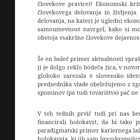
človekove pravice)! Ekonomski kri
človekovega delovanja in življenja
delovanja, na kateri je ugledni ekono
samoumevnost navrgel, kako si mor
obstoja vsakršne človekove dejavnosti
Še en boleč primer aktualnosti vpraš
ji je dolgo reklo bodeča žica, v nov
globoko zarezala v slovensko iden
predsednika vlade obeležujemo z zgo
spominov (pa tudi tovarištva) pač ne 
V teh tednih prvič tudi pri nas ber
financirali holokavst, da bi tako 
paradigmatski primer kariernega lažn
holokavsta, ki jih sam brezskrupuloz