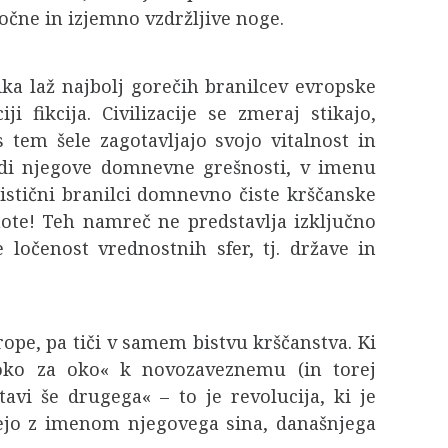
očne in izjemno vzdržljive noge.
a laž najbolj gorečih branilcev evropske
i fikcija. Civilizacije se zmeraj stikajo,
 tem šele zagotavljajo svojo vitalnost in
radi njegove domnevne grešnosti, v imenu
stični branilci domnevno čiste krščanske
te! Teh namreč ne predstavlja izključno
 ločenost vrednostnih sfer, tj. države in
ope, pa tiči v samem bistvu krščanstva. Ki
oko za oko« k novozaveznemu (in torej
avi še drugega« – to je revolucija, ki je
ujejo z imenom njegovega sina, današnjega