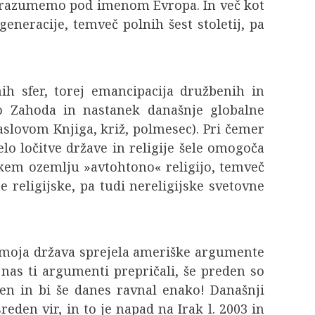
es razumemo pod imenom Evropa. In več kot
eneracije, temveč polnih šest stoletij, pa
ih sfer, torej emancipacija družbenih in
do Zahoda in nastanek današnje globalne
naslovom Knjiga, križ, polmesec). Pri čemer
elo ločitve države in religije šele omogoča
ekem ozemlju »avtohtono« religijo, temveč
religijske, pa tudi nereligijske svetovne
di moja država sprejela ameriške argumente
nas ti argumenti prepričali, še preden so
jen in bi še danes ravnal enako! Današnji
den vir, in to je napad na Irak l. 2003 in