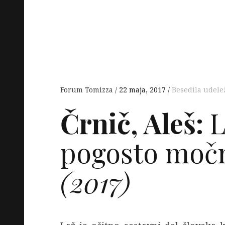
Forum Tomizza
22 maja, 2017
Besedila udele
Črnič, Aleš:
L
pogosto močn
(2017)