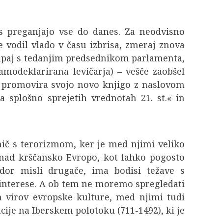
as preganjajo vse do danes. Za neodvisno
e vodil vlado v času izbrisa, zmeraj znova
skupaj s tedanjim predsednikom parlamenta,
odeklarirana levičarja) – vešče zaobšel
ni promovira svojo novo knjigo z naslovom
 splošno sprejetih vrednotah 21. st.« in
 nič s terorizmom, ker je med njimi veliko
a nad krščansko Evropo, kot lahko pogosto
dor misli drugače, ima bodisi težave s
 interese. A ob tem ne moremo spregledati
h virov evropske kulture, med njimi tudi
cije na Iberskem polotoku (711-1492), ki je