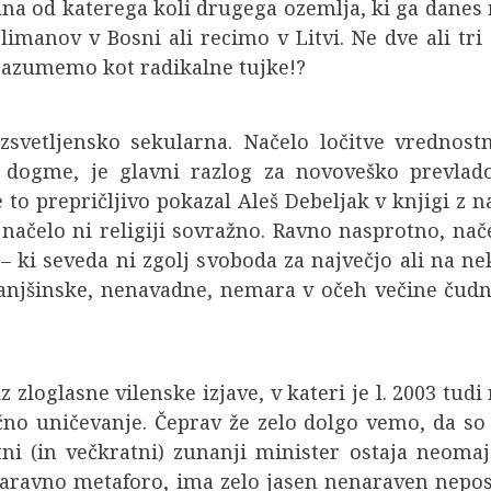
edna od katerega koli drugega ozemlja, ki ga dan
manov v Bosni ali recimo v Litvi. Ne dve ali tri g
razumemo kot radikalne tujke!?
vetljensko sekularna. Načelo ločitve vrednostn
ke dogme, je glavni razlog za novoveško prevla
e to prepričljivo pokazal Aleš Debeljak v knjigi z 
 načelo ni religiji sovražno. Ravno nasprotno, nač
– ki seveda ni zgolj svoboda za največjo ali na n
anjšinske, nenavadne, nemara v očeh večine čudne 
 zloglasne vilenske izjave, v kateri je l. 2003 tu
no uničevanje. Čeprav že zelo dolgo vemo, da so 
tni (in večkratni) zunanji minister ostaja neoma
aravno metaforo, ima zelo jasen nenaraven neposre