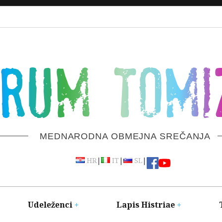
ORUM TOMI
MEDNARODNA OBMEJNA SREČANJA
|
|
|
HR
IT
SL
Udeleženci
Lapis Histriae