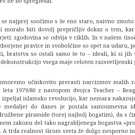
v ne bo spregledal.
 se najprej soočimo s še eno staro, naivno zmoto:
bi moralo biti dovolj prepričljiv dokaz o tem, ka
eti: zgodovina se odvija v ciklih. In v našem tiso
izborjene pravice in svoboščine so spet na udaru,
i, bratstva so ostali samo še to – ideali, ki si ji
dekonstrukcijo vsega maje celoten razsvetljenski 
 zmoremo učinkovito prerasti narcizmov malih ra
 Od leta 1979/80 z nastopom dvojca Teacher – Rea
u izpeljal islamsko revolucijo, kar nemara nakazu
e medalje) do danes je postala samoumevna ide
bene piramide (torej najbolj bogatim), da s čim
nem zakonu del tako nagrabljenega bogastva »pron
h. A trda realnost širom sveta že dolgo nesporno 