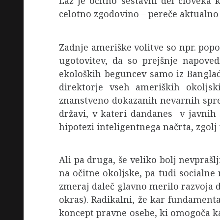
Laž je očitno sestavni del človeka 
celotno zgodovino – pereče aktualno j
Zadnje ameriške volitve so npr. pop
ugotovitev, da so prejšnje napoved
ekoloških beguncev samo iz Banglad
direktorje vseh ameriških okoljsk
znanstveno dokazanih nevarnih spre
državi, v kateri dandanes v javnih 
hipotezi inteligentnega načrta, zgolj 
Ali pa druga, še veliko bolj nevprašl
na očitne okoljske, pa tudi socialne 
zmeraj daleč glavno merilo razvoja dr
okras). Radikalni, že kar fundament
koncept pravne osebe, ki omogoča ka