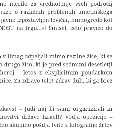
ino merilo za vrednotenje vseh področij
o mizo o različnih problemih umetniškega
č javno izpostavljen levičar, mimogrede kot
NOST na trgu…«! Smisel, celo pravico do
 v Umag odpeljali mimo rezilne žice, ki se
 drugo žico, ki je pred sedmimi desetletji
 heroj – letos z eksplicitnim poudarkom
ce. Za zdravo telo! Zdrav duh, ki ga brez
okavst – Judi naj bi sami organizirali in
ovitvi države Izrael!? Vodja opozicije –
 skupino pošilja tvite s fotografijo žrtev