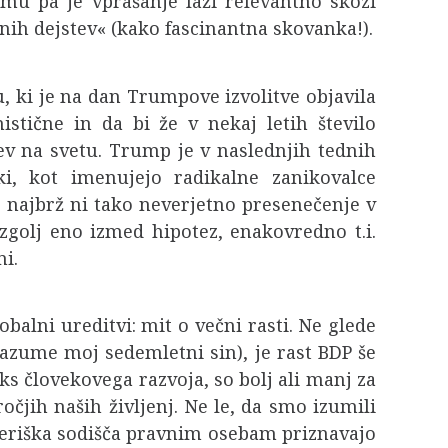
emu pa je vprašanje laži relevantno skozi
vnih dejstev« (kako fascinantna skovanka!).
 ki je na dan Trumpove izvolitve objavila
stične in da bi že v nekaj letih število
v na svetu. Trump je v naslednjih tednih
ki, kot imenujejo radikalne zanikovalce
najbrž ni tako neverjetno presenečenje v
zgolj eno izmed hipotez, enakovredno t.i.
mi.
obalni ureditvi: mit o večni rasti. Ne glede
 razume moj sedemletni sin), je rast BDP še
ks človekovega razvoja, so bolj ali manj za
čjih naših življenj. Ne le, da smo izumili
ameriška sodišča pravnim osebam priznavajo