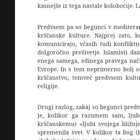
kasnejše iz tega nastale kolobocije.
Predvsem pa so begunci v mediteran
krščanske kulture. Najprej zato, ker
komunicirajo, včasih tudi konfliktn
dolgoročno preživetje. Islamisti d
enega samega, edinega pravega nači
Evrope. In s tem neprimerno bolj 
krščanstvo, temveč predvsem kulturn
religije.
Drugi razlog, zakaj so begunci pred
je, kolikor ga razumem sam, ljub
krščanskemu) »ljubi svojega bližnje
spremenila svet. V kolikor ta Bog (