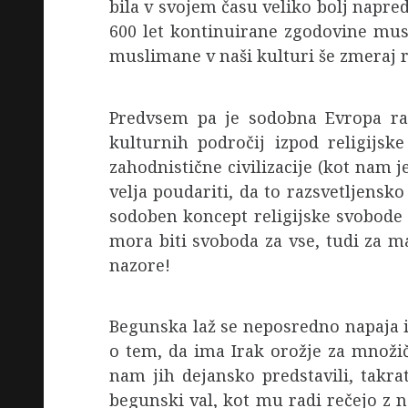
bila v svojem času veliko bolj napr
600 let kontinuirane zgodovine musli
muslimane v naši kulturi še zmeraj 
Predvsem pa je sodobna Evropa razs
kulturnih področij izpod religijs
zahodnistične civilizacije (kot nam j
velja poudariti, da to razsvetljensko
sodoben koncept religijske svobode 
mora biti svoboda za vse, tudi za m
nazore!
Begunska laž se neposredno napaja iz
o tem, da ima Irak orožje za množič
nam jih dejansko predstavili, takra
begunski val, kot mu radi rečejo z n