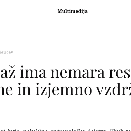
Multimedija
žencev
až ima nemara res 
e in izjemno vzdrž