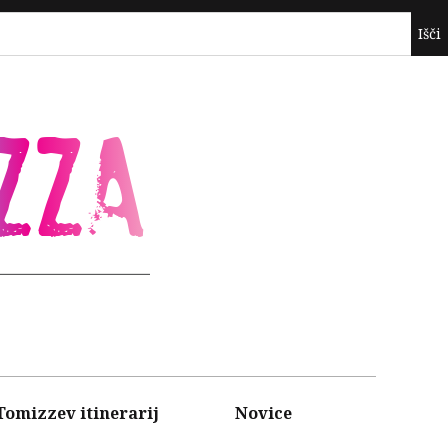
ZZA
Tomizzev itinerarij
Novice