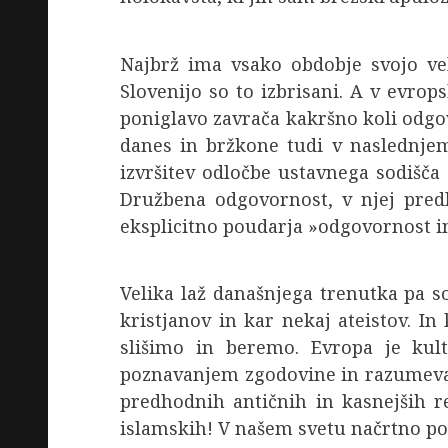
Najbrž ima vsako obdobje svojo vel
Slovenijo so to izbrisani. A v evrop
poniglavo zavrača kakršno koli odgov
danes in bržkone tudi v naslednje
izvršitev odločbe ustavnega sodišča
Družbena odgovornost, v njej predl
eksplicitno poudarja »odgovornost in
Velika laž današnjega trenutka pa s
kristjanov in kar nekaj ateistov. I
slišimo in beremo. Evropa je kul
poznavanjem zgodovine in razumevanj
predhodnih antičnih in kasnejših r
islamskih! V našem svetu načrtno poza