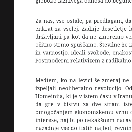
globoko lažnivega odnosa do begunce
Za nas, vse ostale, pa predlagam, da
enkrat za vselej. Zadnje desetletje 
državljani pa kot da ne zmoremo verj
očitno strmo spuščamo. Številne že 
in varnostjo. Ideali svobode, enakost
Postmoderni relativizem z radikalno 
Medtem, ko na levici še zmeraj ne
izpeljali neoliberalno revolucijo.
Homeinija, ki je v istem času v Iran
da gre v bistvu za dve strani ist
omogočanjem ekonomskemu vrhu druž
interese, naj bi po nekakšnem narav
nazadnje vse do tistih najbolj revni