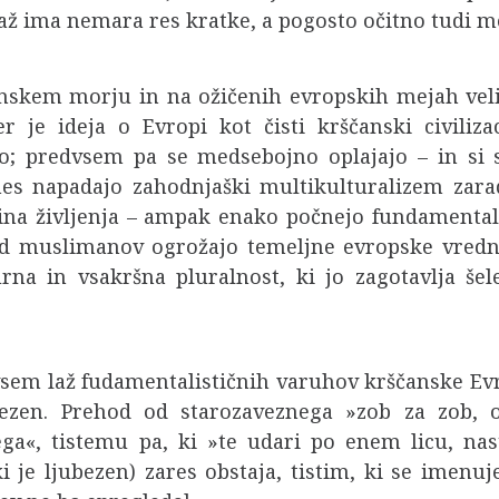
 Laž ima nemara res kratke, a pogosto očitno tudi m
skem morju in na ožičenih evropskih mejah velik
 je ideja o Evropi kot čisti krščanski civilizacij
o; predvsem pa se medsebojno oplajajo – in si s
anes napadajo zahodnjaški multikulturalizem za
na življenja – ampak enako počnejo fundamentali
od muslimanov ogrožajo temeljne evropske vredno
a in vsakršna pluralnost, ki jo zagotavlja šele
vsem laž fudamentalističnih varuhov krščanske Evr
ezen. Prehod od starozaveznega »zob za zob, 
ga«, tistemu pa, ki »te udari po enem licu, nast
ki je ljubezen) zares obstaja, tistim, ki se imen