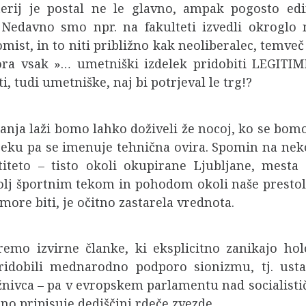
terij je postal ne le glavno, ampak pogosto ed
. Nedavno smo npr. na fakulteti izvedli okrogl
mist, in to niti približno kak neoliberalec, temve
a vsak »… umetniški izdelek pridobiti LEGITIM
, tudi umetniške, naj bi potrjeval le trg!?
anja laži bomo lahko doživeli že nocoj, ko se bomo
oreku pa se imenuje tehnična ovira. Spomin na neko
titeto – tisto okoli okupirane Ljubljane, mesta
lj športnim tekom in pohodom okoli naše prestolni
more biti, je očitno zastarela vrednota.
emo izvirne članke, ki eksplicitno zanikajo hol
pridobili mednarodno podporo sionizmu, tj. ustan
ivca – pa v evropskem parlamentu nad socialistično
no pripisuje dediščini rdeče zvezde.