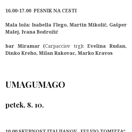
16.00-17.00 PESNIK NA CESTI
Mala loža: Isabella Flego, Martin Mikolič, Gašper
Malej, Ivana Bodrožić
bar Miramar (
Carpacciov trg
): Evelina Rudan,
Dinko Kreho, Milan Rakovac, Marko Kravos
UMAG
UMAGO
petek, 8. 10.
10.00 SKUPNOST ITALIJANOV „FULVIO TOMIZZA“
,