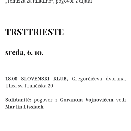
„Tomizza za mladino“, pogovor z dijaki
TRST
TRIESTE
sreda, 6. 10
.
18.00 SLOVENSKI KLUB,
Gregorčičeva dvorana,
Ulica sv. Frančiška 20
Solidarité:
pogovor z
Goranom Vojnovićem
vodi
Martin Lissiach