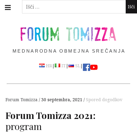
Skip
Main
Išči:
navigation
to
Menu
content
FORUM TOMIZZA
MEDNARODNA OBMEJNA SREČANJA
|
|
|
HR
IT
SL
Forum Tomizza
30 septembra, 2021
Spored dogodkov
Forum Tomizza 2021:
program