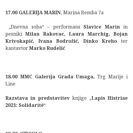
17.00 GALERIJA MARIN
, Marina Bemba 7a
„Dnevna soba“ – performans
Slavice Marin
in
pesniki
Milan Rakovac, Laura Marchig, Bojan
Krivokapić, Ivana Bodrožić, Dinko Kreho
ter
kantavtor
Marko Rudelić
18.00 MMC Galerija Grada Umaga,
Trg Marije i
Line
Razstava in predstavitev
knjige „
Lapis Histriae
2021: Solidarité
“