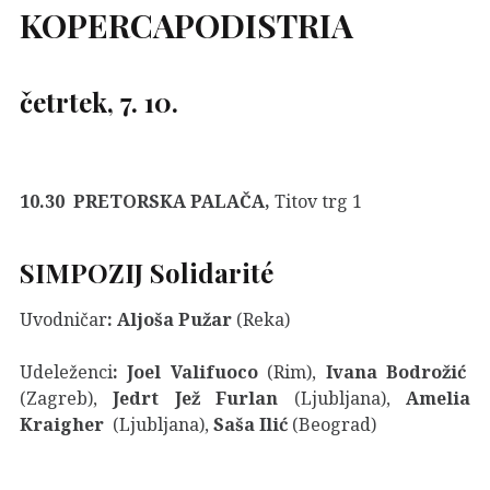
KOPER
CAPODISTRIA
četrtek, 7. 10.
10.30
PRETORSKA PALAČA,
Titov trg 1
SIMPOZIJ
Solidarité
Uvodničar
: Aljoša Pužar
(Reka)
Udeleženci
: Joel Valifuoco
(Rim),
Ivana Bodrožić
(Zagreb),
Jedrt Jež Furlan
(Ljubljana),
Amelia
Kraigher
(Ljubljana),
Saša Ilić
(Beograd)