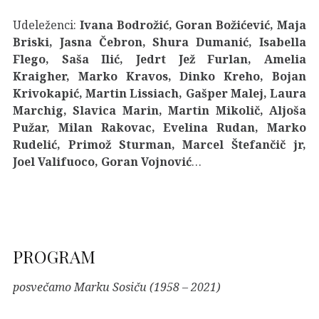
Udeleženci:
Ivana Bodrožić, Goran Božićević, Maja
Briski, Jasna Čebron, Shura Dumanić, Isabella
Flego, Saša Ilić, Jedrt Jež Furlan, Amelia
Kraigher, Marko Kravos, Dinko Kreho, Bojan
Krivokapić, Martin Lissiach, Gašper Malej, Laura
Marchig, Slavica Marin, Martin Mikolič, Aljoša
Pužar, Milan Rakovac, Evelina Rudan, Marko
Rudelić, Primož Sturman, Marcel Štefančič jr,
Joel Valifuoco, Goran Vojnović
…
PROGRAM
posvečamo Marku Sosiču (1958 – 2021)