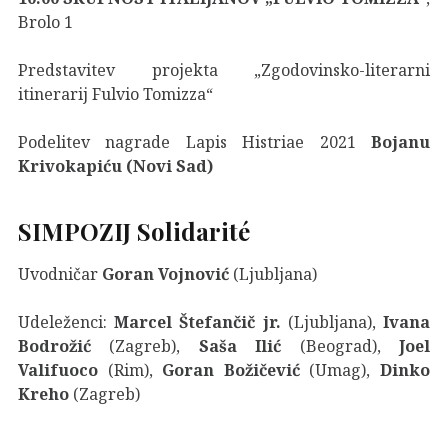
Brolo 1
Predstavitev projekta „Zgodovinsko-literarni
itinerarij Fulvio Tomizza“
Podelitev
nagrade Lapis Histriae 2021
Bojanu
Krivokapiću (Novi Sad)
SIMPOZIJ Solidarité
Uvodničar
Goran Vojnović
(Ljubljana)
Udeleženci:
Marcel Štefančič jr.
(Ljubljana),
Ivana
Bodrožić
(Zagreb),
Saša Ilić
(Beograd),
Joel
Valifuoco
(Rim),
Goran Božičević
(Umag),
Dinko
Kreho
(Zagreb)