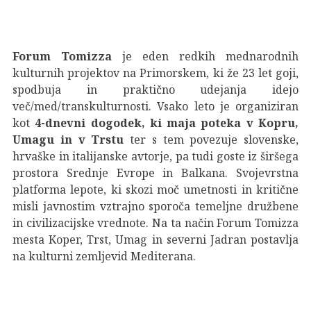
Forum Tomizza
je eden redkih mednarodnih
kulturnih projektov na Primorskem, ki že 23 let goji,
spodbuja in praktično udejanja idejo
več/med/transkulturnosti. Vsako leto je organiziran
kot
4-dnevni dogodek, ki maja poteka v Kopru,
Umagu in v Trstu
ter s tem povezuje slovenske,
hrvaške in italijanske avtorje, pa tudi goste iz širšega
prostora Srednje Evrope in Balkana. Svojevrstna
platforma lepote, ki skozi moč umetnosti in kritične
misli javnostim vztrajno sporoča temeljne družbene
in civilizacijske vrednote. Na ta način Forum Tomizza
mesta Koper, Trst, Umag in severni Jadran postavlja
na kulturni zemljevid Mediterana.