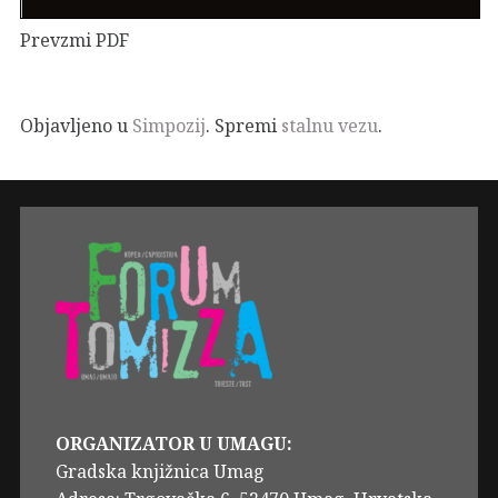
Prevzmi PDF
Objavljeno u
Simpozij
. Spremi
stalnu vezu
.
ORGANIZATOR U UMAGU:
Gradska knjižnica Umag