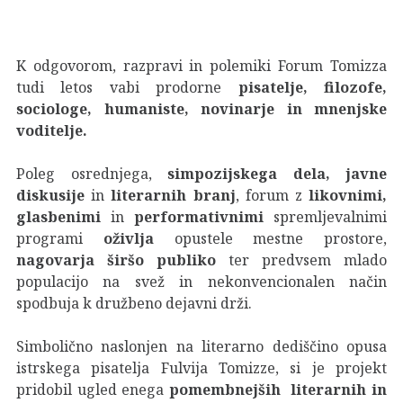
K odgovorom, razpravi in polemiki Forum Tomizza
tudi letos vabi prodorne
pisatelje, filozofe,
sociologe, humaniste, novinarje in mnenjske
voditelje.
Poleg osrednjega,
simpozijskega dela, javne
diskusije
in
literarnih branj
, forum z
likovnimi,
glasbenimi
in
performativnimi
spremljevalnimi
programi
oživlja
opustele mestne prostore,
nagovarja širšo publiko
ter predvsem mlado
populacijo na svež in nekonvencionalen način
spodbuja k družbeno dejavni drži.
Simbolično naslonjen na literarno dediščino opusa
istrskega pisatelja Fulvija Tomizze, si je projekt
pridobil ugled enega
pomembnejših literarnih in