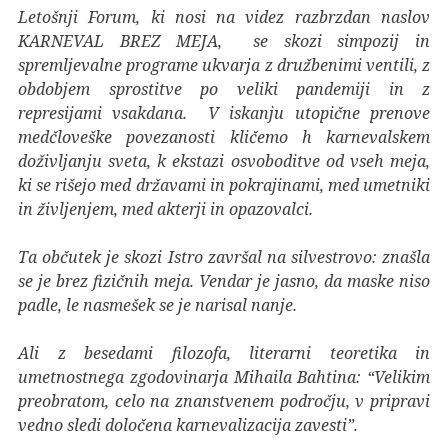
Letošnji Forum, ki nosi na videz razbrzdan naslov
KARNEVAL BREZ MEJA, se skozi simpozij in
spremljevalne programe ukvarja z družbenimi ventili, z
obdobjem sprostitve po veliki pandemiji in z
represijami vsakdana. V iskanju utopične prenove
medčloveške povezanosti kličemo h karnevalskem
doživljanju sveta, k ekstazi osvoboditve od vseh meja,
ki se rišejo med državami in pokrajinami, med umetniki
in življenjem, med akterji in opazovalci.
Ta občutek je skozi Istro završal na silvestrovo: znašla
se je brez fizičnih meja. Vendar je jasno, da maske niso
padle, le nasmešek se je narisal nanje.
Ali z besedami filozofa, literarni teoretika in
umetnostnega zgodovinarja Mihaila Bahtina: “Velikim
preobratom, celo na znanstvenem področju, v pripravi
vedno sledi določena karnevalizacija zavesti”.