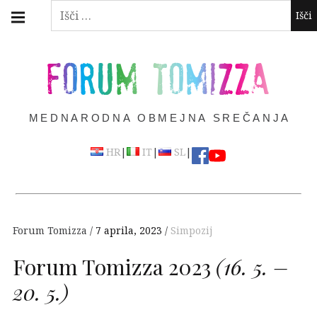
Skip
Main
Išči:
navigation
to
Menu
content
FORUM TOMIZZA
MEDNARODNA OBMEJNA SREČANJA
|
|
|
HR
IT
SL
Forum Tomizza
7 aprila, 2023
Simpozij
Forum Tomizza 2023
(16. 5. –
20. 5.)