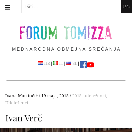
Skip
Main
Išči:
navigation
to
Menu
content
FORUM TOMIZZA
MEDNARODNA OBMEJNA SREČANJA
|
|
|
HR
IT
SL
Ivana Martinčić
19 maja, 2018
2018-udeleženci
,
Udeleženci
Ivan Verč