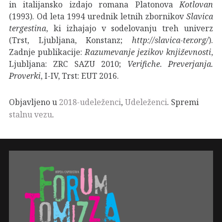
in italijansko izdajo romana Platonova
Kotlovan
(1993). Od leta 1994 urednik letnih zbornikov
Slavica
tergestina
, ki izhajajo v sodelovanju treh univerz
(Trst, Ljubljana, Konstanz;
http://slavica-ter.org/
).
Zadnje publikacije:
Razumevanje jezikov književnosti
,
Ljubljana: ZRC SAZU 2010;
Verifiche. Preverjanja.
Proverki
, I-IV, Trst: EUT 2016.
Objavljeno u
2018-udeleženci
,
Udeleženci
. Spremi
stalnu vezu
.