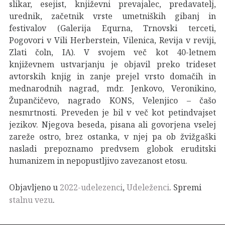
slikar, esejist, književni prevajalec, predavatelj,
urednik, začetnik vrste umetniških gibanj in
festivalov (Galerija Equrna, Trnovski terceti,
Pogovori v Vili Herberstein, Vilenica, Revija v reviji,
Zlati čoln, IA). V svojem več kot 40-letnem
književnem ustvarjanju je objavil preko trideset
avtorskih knjig in zanje prejel vrsto domačih in
mednarodnih nagrad, mdr. Jenkovo, Veronikino,
Župančičevo, nagrado KONS, Velenjico – čašo
nesmrtnosti. Preveden je bil v več kot petindvajset
jezikov. Njegova beseda, pisana ali govorjena vselej
zareže ostro, brez ostanka, v njej pa ob žvižgaški
nasladi prepoznamo predvsem globok eruditski
humanizem in nepopustljivo zavezanost etosu.
Objavljeno u
2022-udelezenci
,
Udeleženci
. Spremi
stalnu vezu
.