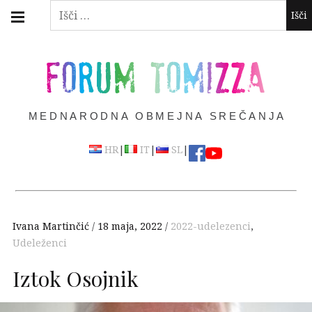
Skip
Main
Išči:
navigation
to
Menu
content
FORUM TOMIZZA
MEDNARODNA OBMEJNA SREČANJA
|
|
|
HR
IT
SL
Ivana Martinčić
18 maja, 2022
2022-udelezenci
,
Udeleženci
Iztok Osojnik