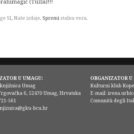
rahimagić (Tuzla)!!!
ge SI
,
Naše izdaje
. Spremi
stalnu vezu
.
ZATOR U UMAGU:
ORGANIZATOR U
knjižnica Umag
Kulturni klub Kop
Trgovačka 6, 52470 Umag, Hrvatska
E-mail: irena.urbic
/721-561
Comunità degli Ital
knjiznica@gku-bcu.hr