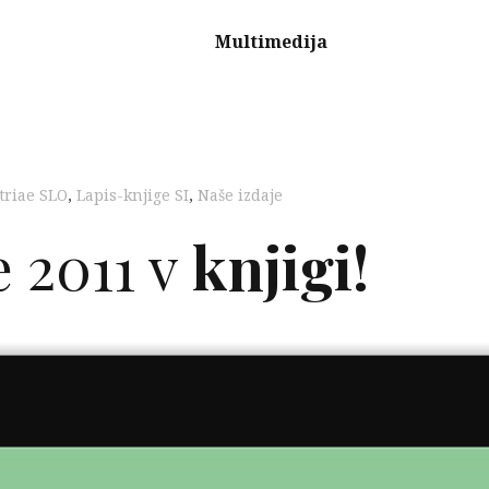
Multimedija
triae SLO
,
Lapis-knjige SI
,
Naše izdaje
e 2011 v
knjigi!