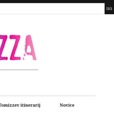
ZZA
Tomizzev itinerarij
Novice