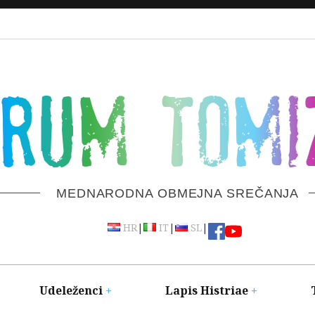
ORUM TOMI
MEDNARODNA OBMEJNA SREČANJA
|
|
|
HR
IT
SL
Udeleženci
Lapis Histriae