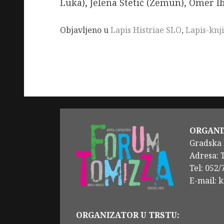
Luka), Jelena Štetić (Zemun), Omer Ib
Objavljeno u
Lapis Histriae SLO
,
Lapis-knji
ORGANI
Gradska 
Adresa: 
Tel: 052
E-mail: 
ORGANIZATOR U TRSTU: