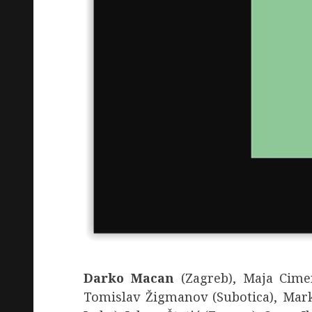
Darko Macan
(Zagreb), Maja Cimerm
Tomislav Žigmanov (Subotica), Marko