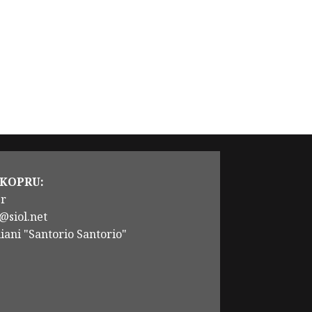
 KOPRU:
er
@siol.net
iani "Santorio Santorio"