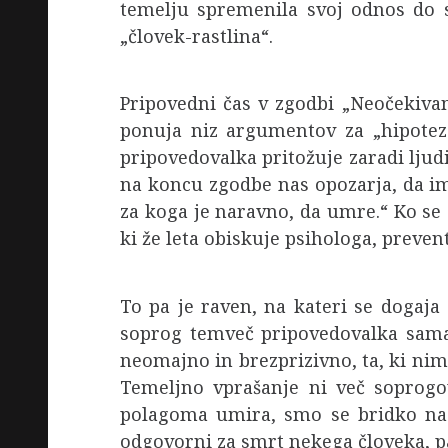
temelju spremenila svoj odnos do so
„človek-rastlina“.
Pripovedni čas v zgodbi „Neočekivan
ponuja niz argumentov za „hipotez
pripovedovalka pritožuje zaradi ljudi
na koncu zgodbe nas opozarja, da ima
za koga je naravno, da umre.“ Ko se 
ki že leta obiskuje psihologa, preven
To pa je raven, na kateri se dogaja
soprog temveč pripovedovalka sama. 
neomajno in brezprizivno, ta, ki nima
Temeljno vprašanje ni več soprogo
polagoma umira, smo se bridko nas
odgovorni za smrt nekega človeka, pa 