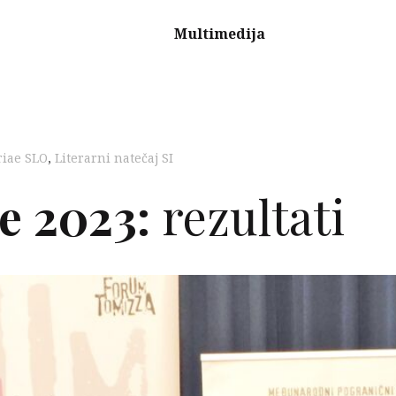
Multimedija
riae SLO
,
Literarni natečaj SI
e 2023:
rezultati