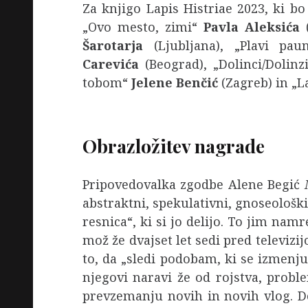
Za knjigo Lapis Histriae 2023, ki b
„Ovo mesto, zimi“
Pavla Aleksića
Šarotarja
(Ljubljana), „Plavi pa
Carevića
(Beograd), „Dolinci/Dolin
tobom“
Jelene Benčić
(Zagreb) in „
Obrazložitev nagrade
Pripovedovalka zgodbe Alene Begić
N
abstraktni, spekulativni, gnoseološki, 
resnica“, ki si jo delijo. To jim n
mož že dvajset let sedi pred televizi
to, da „sledi podobam, ki se izmenju
njegovi naravi že od rojstva, probl
prevzemanju novih in novih vlog. Do