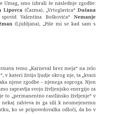
ice Umag, smo izbrali še naslednje zgodbe:
a Lipovca
(Čazma), „Vrtoglavica“
Dušana
 i spovid Valentina Boškovića“
Nemanje
ižman
(Ljubljana), „Piše mi se kad sam s
vnava temo „Karneval brez meja“ na zelo
“, v kateri živijo ljudje okrog nje, ta „kvazi
naka njene zgodbe – njenega soproga. Njen
samo zapravlja svojo življenjsko energijo za
je to „permanentno rastlinsko življenje“ v
no nekaj zahteva in ga sili k neomejenemu
tku, ko se pripovedovalka odloči, da bo v