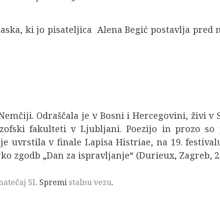
ska, ki jo pisateljica Alena Begić postavlja pred n
 Nemčiji. Odraščala je v Bosni i Hercegovini, živi v 
ofski fakulteti v Ljubljani. Poezijo in prozo so 
je uvrstila v finale Lapisa Histriae, na 19. festi
rko zgodb „Dan za ispravljanje“ (Durieux, Zagreb, 2
natečaj SI
. Spremi
stalnu vezu
.