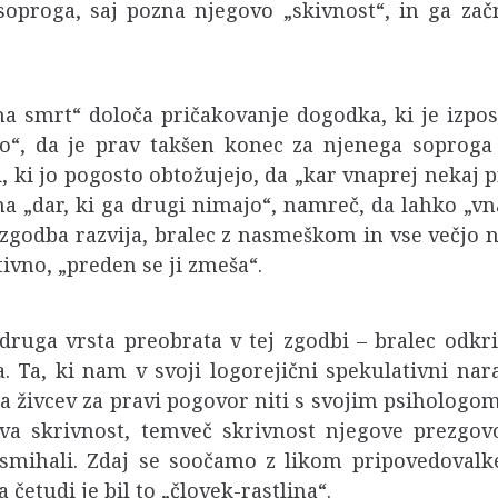
proga, saj pozna njegovo „skivnost“, in ga začn
a smrt“ določa pričakovanje dogodka, ki je izpo
o“, da je prav takšen konec za njenega soproga 
, ki jo pogosto obtožujejo, da „kar vnaprej nekaj p
 „dar, ki ga drugi nimajo“, namreč, da lahko „vnap
zgodba razvija, bralec z nasmeškom in vse večjo n
tivno, „preden se ji zmeša“.
 druga vrsta preobrata v tej zgodbi – bralec odkr
Ta, ki nam v svoji logorejični spekulativni narac
 živcev za pravi pogovor niti s svojim psihologom,
va skrivnost, temveč skrivnost njegove prezgo
mihali. Zdaj se soočamo z likom pripovedovalke
četudi je bil to „človek-rastlina“.