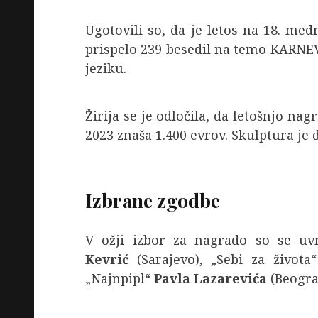
Ugotovili so, da je letos na 18. me
prispelo 239 besedil na temo KARN
jeziku.
Žirija se je odločila, da letošnjo na
2023 znaša 1.400 evrov. Skulptura je 
Izbrane zgodbe
V ožji izbor za nagrado so se uv
Kevrić
(Sarajevo), „Sebi za život
„Najnpipl“
Pavla Lazarevića
(Beogra