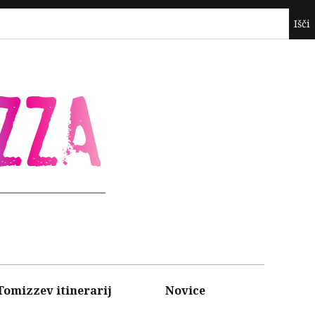
ZZA
Tomizzev itinerarij
Novice