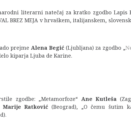
dnarodni literarni natečaj za kratko zgodbo Lapis
EVAL BREZ MEJA v hrvaškem, italijanskem, sloven
grado prejme
Alena Begić
(Ljubljana) za zgodbo „
N
delo kiparja Ljuba de Karine.
rstile zgodbe: „Metamorfoze“
Ane Kutleša
(Za
a“
Marije Ratković
(Beograd), „O čemu šutim 
d).