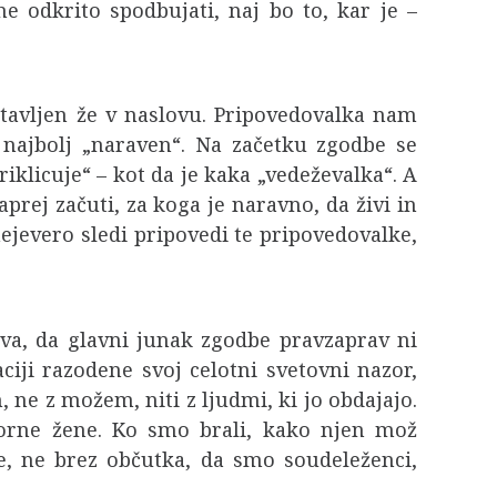
e odkrito spodbujati, naj bo to, kar je –
stavljen že v naslovu. Pripovedovalka nam
najbolj „naraven“. Na začetku zgodbe se
riklicuje“ – kot da je kaka „vedeževalka“. A
rej začuti, za koga je naravno, da živi in
ejevero sledi pripovedi te pripovedovalke,
iva, da glavni junak zgodbe pravzaprav ni
iji razodene svoj celotni svetovni nazor,
 ne z možem, niti z ljudmi, ki jo obdajajo.
vorne žene. Ko smo brali, kako njen mož
, ne brez občutka, da smo soudeleženci,