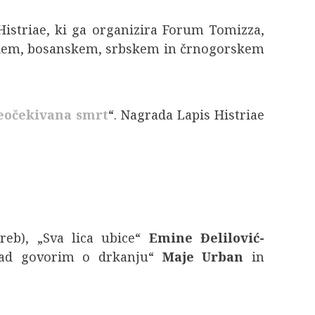
 Histriae, ki ga organizira Forum Tomizza,
skem, bosanskem, srbskem in črnogorskem
eočekivana smrt
“. Nagrada Lapis Histriae
greb), „Sva lica ubice“
Emine Đelilović-
kad govorim o drkanju“
Maje Urban
in