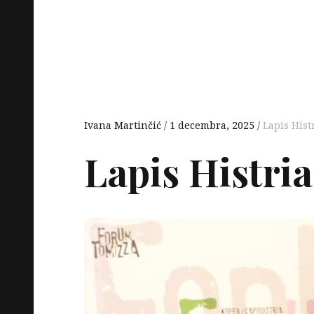
Ivana Martinčić
1 decembra, 2025
Lapis Hist
Lapis Histria