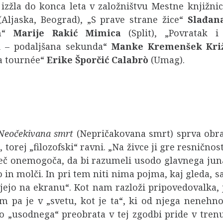
o izžla do konca leta v založništvu Mestne knjižn
(Aljaska, Beograd), „S prave strane žice“
Slađan
un“
Marije Rakić Mimica
(Split), „Povratak
zi – podaljšana sekunda“
Manke Kremenšek Kr
La tournée“
Erike Šporčić Calabr
ò
(Umag).
eočekivana smrt
(Nepričakovana smrt) sprva obra
torej „filozofski“ ravni. „Na živce ji gre resničnost
amreč onemogoča, da bi razumeli usodo glavnega ju
jo in molči. In pri tem niti nima pojma, kaj gleda, 
jejo na ekranu“. Kot nam razloži pripovedovalka, 
em pa je v „svetu, kot je ta“, ki od njega neneh
 „usodnega“ preobrata v tej zgodbi pride v trenu