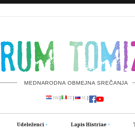
ORUM TOMI
MEDNARODNA OBMEJNA SREČANJA
|
|
|
HR
IT
SL
Udeleženci
Lapis Histriae