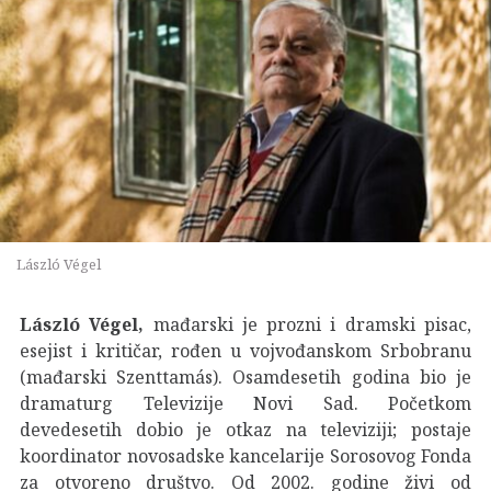
László Végel
László Végel,
mađarski je prozni i dramski pisac,
esejist i kritičar, rođen u vojvođanskom Srbobranu
(mađarski Szenttamás). Osamdesetih godina bio je
dramaturg Televizije Novi Sad. Početkom
devedesetih dobio je otkaz na televiziji; postaje
koordinator novosadske kancelarije Sorosovog Fonda
za otvoreno društvo. Od 2002. godine živi od