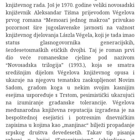
književnog rada. Još je 1970. godine veliki novosadski
književnik Aleksandar Tišma prijevodom Végelova
prvog romana “Memoari jednog makroa” privukao
pozornost šire jugoslavenske javnosti na važnost
književnog djelovanja Lászla Végela, koji je tada imao
status glasnogovornika generacijskih,
šezdesetosmaških etičkih dvojbi. Taj je roman prvi
dio veće romaneskne cjeline pod nazivom
“Novosadska trilogija” (1993.), koja se smatra
središnjim dijelom Végelova književnog opusa i
ukazuje na njegovu tematsku zaokupljenost Novim
Sadom, gradom koga u nekim svojim kasnijim
esejima uspoređuje s Trstom, pesimistički ukazujući
na izumiranje građanske tolerancije. Végelova
međunarodna književna reputacija izgrađena je na
bespoštednoj esejistici i potresnim dnevničkim
zapisima u kojima kao „manjinac“ bilježi propadanje
srpskog društva devedesetih. Takav tip pisanja
vrhuni u knjizi “Exterritorium” (objavljena u