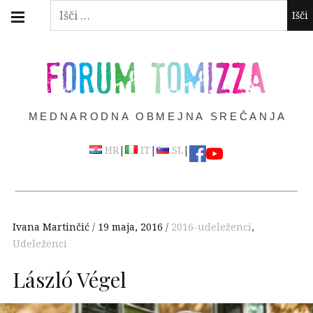
Skip
Main
Išči:
navigation
to
Menu
content
FORUM TOMIZZA
MEDNARODNA OBMEJNA SREČANJA
|
|
|
HR
IT
SL
Ivana Martinčić
19 maja, 2016
2016-udeleženci
,
Udeleženci
László Végel