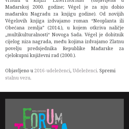
Mađarskoj 2000. godine; Végel je za nju dobio
mađarsku Nagradu za knjigu godine). Od novijih
Végelovih knjiga izdvajamo roman “Neoplanta ili
Obećana zemlja” (2014.), u kojem otkriva naličje
„multikulturalnosti“ Novoga Sada. Végel je dobitnik
cijelog niza nagrada, među kojima izdvajamo Zlatnu
povelju predsjednika Republike Mađarske za
cjelokupni književni rad (2000.).
Objavljeno u
2016-udeleženci
,
Udeleženci
. Spremi
stalnu vezu
.