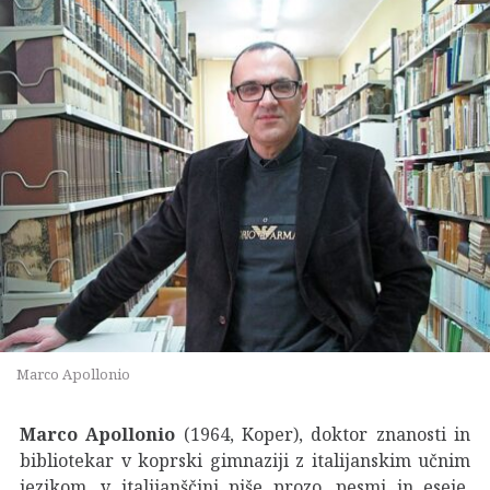
Marco Apollonio
Marco Apollonio
(1964, Koper), doktor znanosti in
bibliotekar v koprski gimnaziji z italijanskim učnim
jezikom, v italijanščini piše prozo, pesmi in eseje.