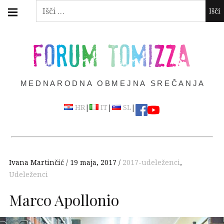
Skip
Main
Išči:
navigation
to
Menu
content
FORUM TOMIZZA
MEDNARODNA OBMEJNA SREČANJA
|
|
|
HR
IT
SL
Ivana Martinčić
19 maja, 2017
2017-udeleženci
,
Udeleženci
Marco Apollonio