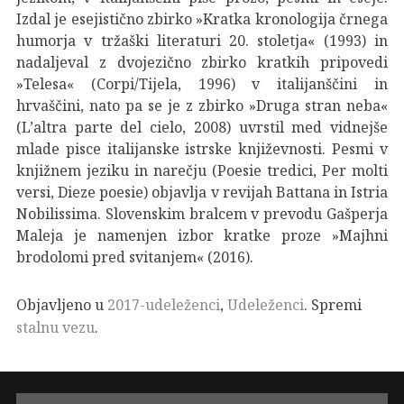
Izdal je esejistično zbirko »Kratka kronologija črnega
humorja v tržaški literaturi 20. stoletja« (1993) in
nadaljeval z dvojezično zbirko kratkih pripovedi
»Telesa« (Corpi/Tijela, 1996) v italijanščini in
hrvaščini, nato pa se je z zbirko »Druga stran neba«
(L’altra parte del cielo, 2008) uvrstil med vidnejše
mlade pisce italijanske istrske književnosti. Pesmi v
knjižnem jeziku in narečju (Poesie tredici, Per molti
versi, Dieze poesie) objavlja v revijah Battana in Istria
Nobilissima. Slovenskim bralcem v prevodu Gašperja
Maleja je namenjen izbor kratke proze »Majhni
brodolomi pred svitanjem« (2016).
Objavljeno u
2017-udeleženci
,
Udeleženci
. Spremi
stalnu vezu
.