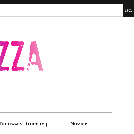
ZZA
Tomizzev itinerarij
Novice