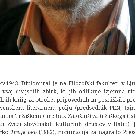
ta1943. Diplomiral je na Filozofski fakulteti v Lju
k vsaj dvajsetih zbirk, ki jih odlikuje izjemna r
ilnih knjig za otroke, pripovednih in pesniških, pre
ovenskem literarnem polju (predsednik PEN, tajni
in na Tržaškem (urednik Založništva tržaškega tis
n Zvezi slovenskih kulturnih društev v Italiji)
irko
Tretje oko
(1982), nominacija za nagrado Preš