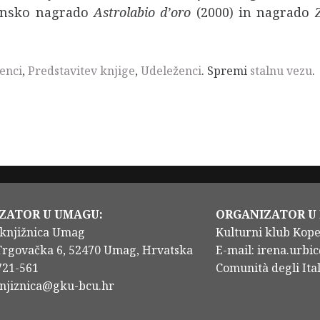
ijansko nagrado
Astrolabio d’oro
(2000) in nagrado
enci
,
Predstavitev knjige
,
Udeleženci
. Spremi
stalnu vezu
.
ZATOR U UMAGU:
ORGANIZATOR U
knjižnica Umag
Kulturni klub Kop
Trgovačka 6, 52470 Umag, Hrvatska
E-mail: irena.urbic
/721-561
Comunità degli Ital
knjiznica@gku-bcu.hr