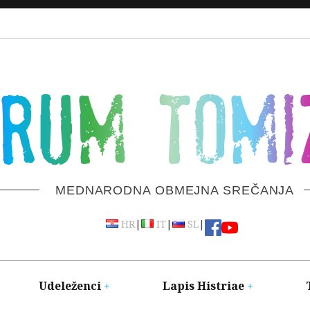
ORUM TOMI
MEDNARODNA OBMEJNA SREČANJA
|
|
|
HR
IT
SL
Udeleženci
Lapis Histriae