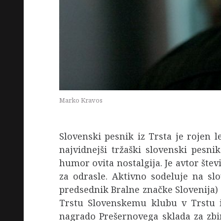
Marko Kravos
Slovenski pesnik iz Trsta je rojen le
najvidnejši tržaški slovenski pesni
humor ovita nostalgija. Je avtor štev
za odrasle. Aktivno sodeluje na sl
predsednik Bralne značke Slovenija) 
Trstu Slovenskemu klubu v Trstu i
nagrado Prešernovega sklada za zb