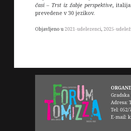
časi – Trst iz žabje perspektive
, ital
prevedene v 30 jezikov.
Objavljeno u
2021-udelezenci
,
2025-udelež
ORGANI
Gradska 
Adresa: 
Tel: 052
E-mail: 