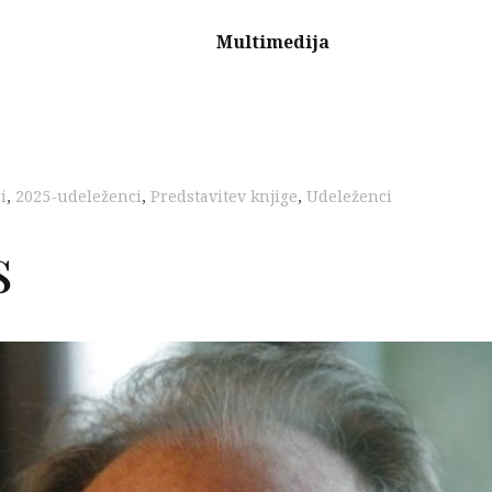
Multimedija
i
,
2025-udeleženci
,
Predstavitev knjige
,
Udeleženci
s