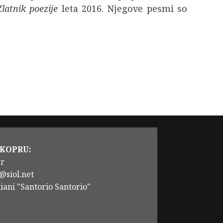
Zlatnik poezije
leta 2016. Njegove pesmi so
 KOPRU:
er
@siol.net
iani "Santorio Santorio"