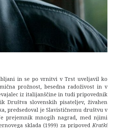
bljani in se po vrnitvi v Trst uveljavil ko
itmična prožnost, besedna radoživost in v
vajalec iz italijanščine in tudi pripovednik
k Društva slovenskih pisateljev, živahen
ka, predsedoval je Slavističnemu društvu v
. Je prejemnik mnogih nagrad, med njimi
ernovega sklada (1999) za pripoved
Kratki