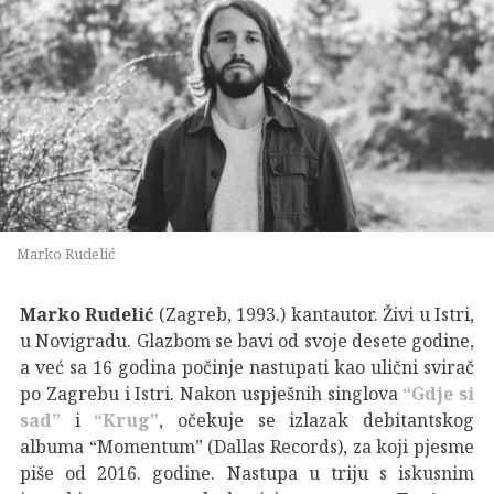
Marko Rudelić
Marko Rudelić
(Zagreb, 1993.) kantautor. Živi u Istri,
u Novigradu. Glazbom se bavi od svoje desete godine,
a već sa 16 godina počinje nastupati kao ulični svirač
po Zagrebu i Istri. Nakon uspješnih singlova
“Gdje si
sad”
i
“Krug”
, očekuje se izlazak debitantskog
albuma “Momentum” (Dallas Records), za koji pjesme
piše od 2016. godine. Nastupa u triju s iskusnim