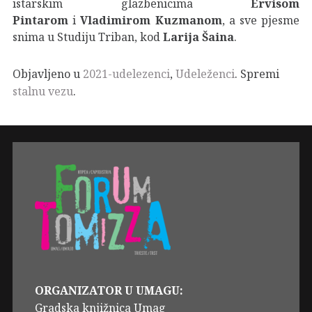
istarskim glazbenicima
Ervisom
Pintarom
i
Vladimirom Kuzmanom
, a sve pjesme
snima u Studiju Triban, kod
Larija Šaina
.
Objavljeno u
2021-udelezenci
,
Udeleženci
. Spremi
stalnu vezu
.
ORGANIZATOR U UMAGU:
Gradska knjižnica Umag