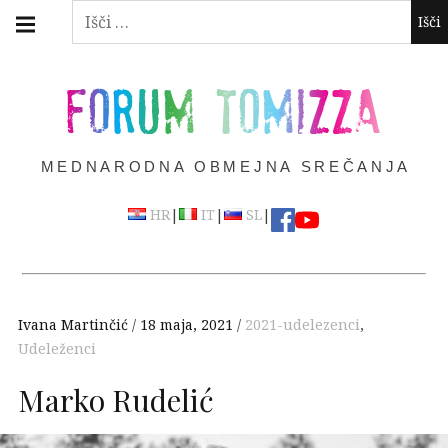
Skip
Main
Išči:
navigation
to
Menu
content
FORUM TOMIZZA
MEDNARODNA OBMEJNA SREČANJA
|
|
|
HR
IT
SL
Ivana Martinčić
18 maja, 2021
2021-udelezenci
,
Udeleženci
Marko Rudelić