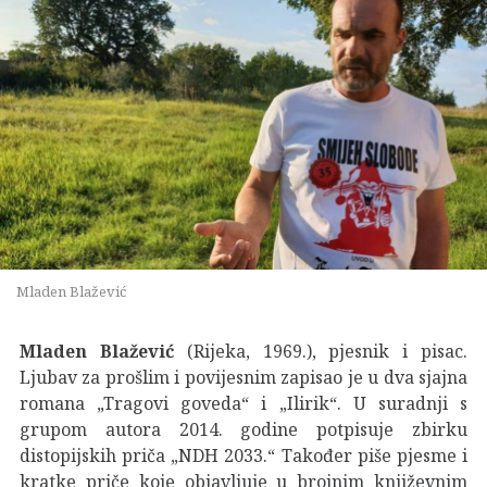
Mladen Blažević
Mladen Blažević
(Rijeka, 1969.), pjesnik i pisac.
Ljubav za prošlim i povijesnim zapisao je u dva sjajna
romana „Tragovi goveda“ i „Ilirik“. U suradnji s
grupom autora 2014. godine potpisuje zbirku
distopijskih priča „NDH 2033.“ Također piše pjesme i
kratke priče koje objavljuje u brojnim književnim