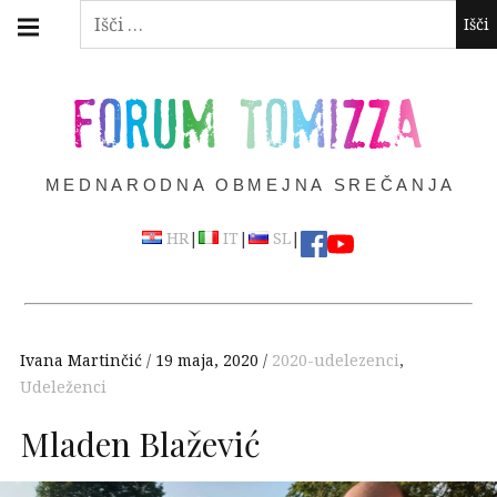
Skip
Main
Išči:
navigation
to
Menu
content
FORUM TOMIZZA
MEDNARODNA OBMEJNA SREČANJA
|
|
|
HR
IT
SL
Ivana Martinčić
19 maja, 2020
2020-udelezenci
,
Udeleženci
Mladen Blažević