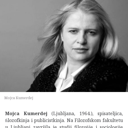
Mojca Kumerdej
Mojca Kumerdej
(Ljubljana, 1964.), spisateljica,
ﬁlozofkinja i publicistkinja. Na Filozofskom fakultetu
u Ljubljani završila je studij filozoﬁje i sociologije