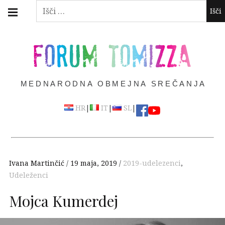
Skip
Main
Išči:
navigation
to
Menu
content
FORUM TOMIZZA
MEDNARODNA OBMEJNA SREČANJA
|
|
|
HR
IT
SL
Ivana Martinčić
19 maja, 2019
2019-udelezenci
,
Udeleženci
Mojca Kumerdej