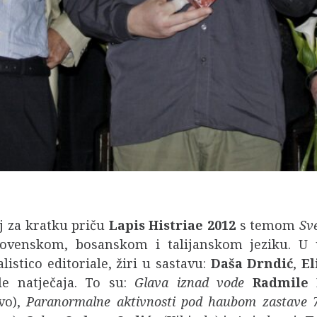
j za kratku priču
Lapis Histriae 2012
s temom
Sve
venskom, bosanskom i talijanskom jeziku. U ut
istico editoriale, žiri u sastavu:
Daša Drndić
,
El
le natječaja. To su:
Glava iznad vode
Radmile 
vo),
Paranormalne aktivnosti pod haubom zastave 