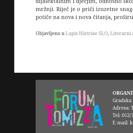
dijalektalnim i dječjim, odnosno šk
mržnji. Riječ je o priči izuzetne sna
potiče na nova i nova čitanja, proši
Objavljeno u
Lapis Histriae SLO
,
Literarni 
ORGANI
Gradska 
Adresa: 
Tel: 052
E-mail: 