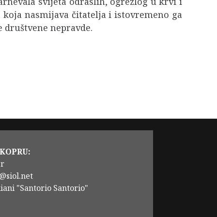
nevala svijeta odraslih, ogrezlog u krvi i
, koja nasmijava čitatelja i istovremeno ga
je društvene nepravde.
 KOPRU:
er
@siol.net
iani "Santorio Santorio"