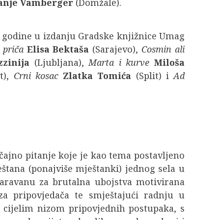
anje Vamberger
(Domžale).
 godine u izdanju Gradske knjižnice Umag
 priča
Elisa Bektaša
(Sarajevo),
Cosmin ali
zinija
(Ljubljana),
Marta i kurve
Miloša
t),
Crni kosac
Zlatka Tomića
(Split) i
Ad
čajno pitanje koje je kao tema postavljeno
tana (ponajviše mještanki) jednog sela u
 paravanu za brutalna ubojstva motivirana
 pripovjedača te smještajući radnju u
s cijelim nizom pripovjednih postupaka, s