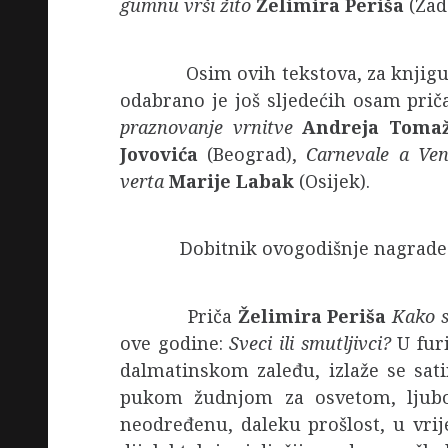
gumnu vrši žito
Želimira Periša
(Zad
Osim ovih tekstova, za knjigu Lapi
odabrano je još sljedećih osam prič
praznovanje vrnitve
Andreja Toma
Jovovića
(Beograd),
Carnevale a Ven
verta
Marije Labak
(Osijek).
Dobitnik ovogodišnje nagrade La
Priča
Želimira Periša
Kako s
ove godine:
Sveci ili smutljivci?
U furi
dalmatinskom zaleđu, izlaže se sati
pukom žudnjom za osvetom, ljubo
neodređenu, daleku prošlost, u vrij