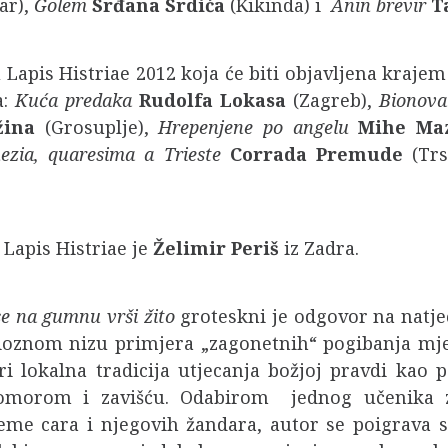
ar),
Golem
Srđana Srdića
(Kikinda) i
Anin brevir
T
s Histriae 2012 koja će biti objavljena krajem
a:
Kuća predaka
Rudolfa Lokasa
(Zagreb),
Bionova
žina
(Grosuplje),
Hrepenjene po angelu
Mihe Maz
ezia, quaresima a Trieste
Corrada Premude
(Trs
pis Histriae je
Želimir Periš
iz Zadra.
e na gumnu vrši žito
groteskni je odgovor na natje
oznom nizu primjera „zagonetnih“ pogibanja mješ
ri lokalna tradicija utjecanja božjoj pravdi kao
morom i zavišću. Odabirom jednog učenika za
eme cara i njegovih žandara, autor se poigrava 