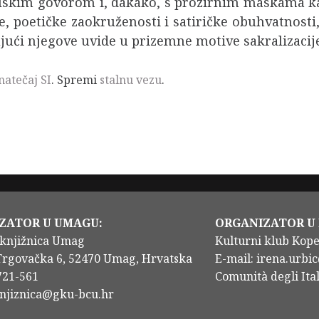
olskim govorom i, dakako, s prozirnim maskama kar
ge, poetičke zaokruženosti i satiričke obuhvatnosti
rujući njegove uvide u prizemne motive sakralizaci
natečaj SI
. Spremi
stalnu vezu
.
ZATOR U UMAGU:
ORGANIZATOR U
knjižnica Umag
Kulturni klub Kop
Trgovačka 6, 52470 Umag, Hrvatska
E-mail: irena.urbic
/721-561
Comunità degli Ital
knjiznica@gku-bcu.hr