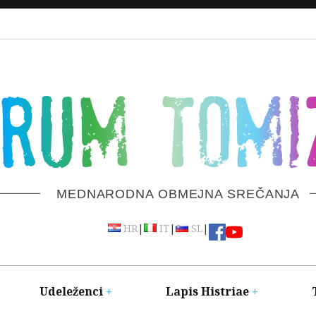
ORUM TOMI
MEDNARODNA OBMEJNA SREČANJA
|
|
|
HR
IT
SL
Udeleženci
Lapis Histriae