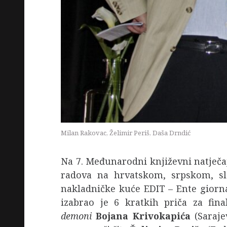
Milan Rakovac, Želimir Periš, Daša Drndić
Na 7. Međunarodni književni natječa
radova na hrvatskom, srpskom, slo
nakladničke kuće EDIT – Ente giornal
izabrao je 6 kratkih priča za fina
demoni
Bojana Krivokapića
(Saraje