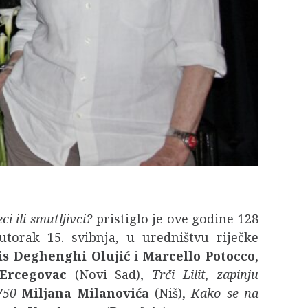
ci ili smutljivci?
pristiglo je ove godine 128
orak 15. svibnja, u uredništvu riječke
is Deghenghi Olujić
i
Marcello Potocco
,
Ercegovac
(Novi Sad),
Trči Lilit, zapinju
750
Miljana Milanovića
(Niš),
Kako se na