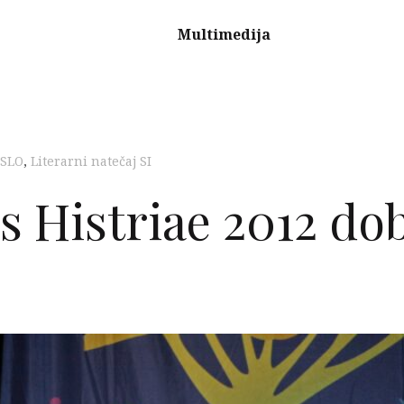
Multimedija
 SLO
,
Literarni natečaj SI
 Histriae 2012 dob