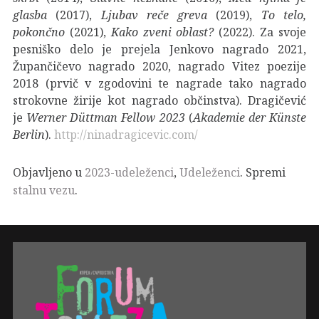
glasba
(2017),
Ljubav reče greva
(2019),
To telo,
pokončno
(2021),
Kako zveni oblast?
(2022). Za svoje
pesniško delo je prejela Jenkovo nagrado 2021,
Župančičevo nagrado 2020, nagrado Vitez poezije
2018 (prvič v zgodovini te nagrade tako nagrado
strokovne žirije kot nagrado občinstva). Dragičević
je
Werner Düttman Fellow 2023
(
Akademie der Künste
Berlin
).
http://ninadragicevic.com/
Objavljeno u
2023-udeleženci
,
Udeleženci
. Spremi
stalnu vezu
.