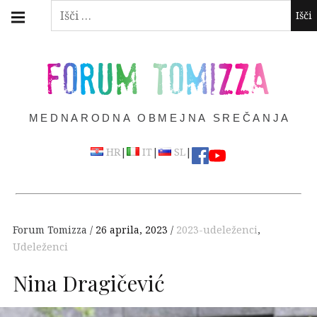
Skip
Main
Išči:
navigation
to
Menu
content
FORUM TOMIZZA
MEDNARODNA OBMEJNA SREČANJA
|
|
|
HR
IT
SL
Forum Tomizza
26 aprila, 2023
2023-udeleženci
,
Udeleženci
Nina Dragičević