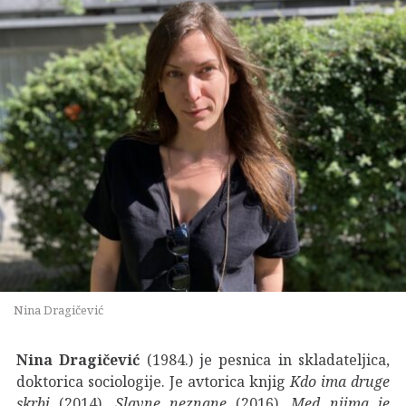
Nina Dragičević
Nina Dragičević
(1984.)
je pesnica in skladateljica,
doktorica sociologije. Je avtorica knjig
Kdo ima druge
skrbi
(2014),
Slavne neznane
(2016),
Med njima je