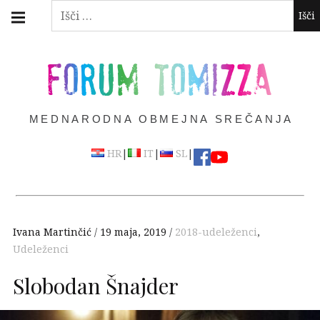
Skip
Main
Išči:
navigation
to
Menu
content
FORUM TOMIZZA
MEDNARODNA OBMEJNA SREČANJA
|
|
|
HR
IT
SL
Ivana Martinčić
19 maja, 2019
2018-udeleženci
,
Udeleženci
Slobodan Šnajder