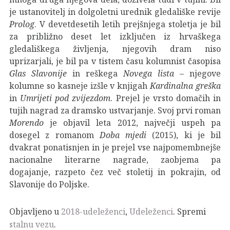
je ustanovitelj in dolgoletni urednik gledališke revije
Prolog
. V devetdesetih letih prejšnjega stoletja je bil
za približno deset let izključen iz hrvaškega
gledališkega življenja, njegovih dram niso
uprizarjali, je bil pa v tistem času kolumnist časopisa
Glas Slavonije
in reškega
Novega lista
– njegove
kolumne so kasneje izšle v knjigah
Kardinalna greška
in
Umrijeti pod zvijezdom
. Prejel je vrsto domačih in
tujih nagrad za dramsko ustvarjanje. Svoj prvi roman
Morendo
je objavil leta 2012, največji uspeh pa
dosegel z romanom
Doba mjedi
(2015), ki je bil
dvakrat ponatisnjen in je prejel vse najpomembnejše
nacionalne literarne nagrade, zaobjema pa
dogajanje, razpeto čez več stoletij in pokrajin, od
Slavonije do Poljske.
Objavljeno u
2018-udeleženci
,
Udeleženci
. Spremi
stalnu vezu
.