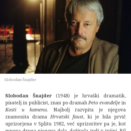
Slobodan Šnajder
Slobodan Šnajder
(1948) je hrvaški dramatik,
pisatelj in publicist, znan po dramah
Peto evanđelje
in
Kosti u kamenu
. Najbolj razvpita je njegova
znamenita drama
Hrvatski faust
, ki je bila prvič
uprizorjena v Splitu 1982, več uprizoritev pa je, kot
mnoga druga njegova dela, doživela tudi v tujini. Bil