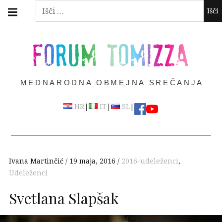
Skip
Main
Išči:
navigation
to
Menu
content
FORUM TOMIZZA
MEDNARODNA OBMEJNA SREČANJA
|
|
|
HR
IT
SL
Ivana Martinčić
19 maja, 2016
2016-udeleženci
,
Udeleženci
Svetlana Slapšak