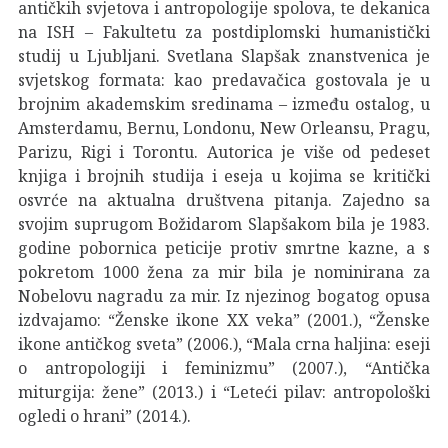
antičkih svjetova i antropologije spolova, te dekanica
na ISH – Fakultetu za postdiplomski humanistički
studij u Ljubljani. Svetlana Slapšak znanstvenica je
svjetskog formata: kao predavačica gostovala je u
brojnim akademskim sredinama – između ostalog, u
Amsterdamu, Bernu, Londonu, New Orleansu, Pragu,
Parizu, Rigi i Torontu. Autorica je više od pedeset
knjiga i brojnih studija i eseja u kojima se kritički
osvrće na aktualna društvena pitanja. Zajedno sa
svojim suprugom Božidarom Slapšakom bila je 1983.
godine pobornica peticije protiv smrtne kazne, a s
pokretom 1000 žena za mir bila je nominirana za
Nobelovu nagradu za mir. Iz njezinog bogatog opusa
izdvajamo: “Ženske ikone XX veka” (2001.), “Ženske
ikone antičkog sveta” (2006.), “Mala crna haljina: eseji
o antropologiji i feminizmu” (2007.), “Antička
miturgija: žene” (2013.) i “Leteći pilav: antropološki
ogledi o hrani” (2014.).