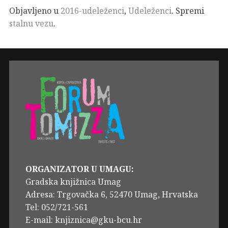
Objavljeno u
2016-udeleženci
,
Udeleženci
. Spremi
stalnu vezu
.
ORGANIZATOR U UMAGU:
Gradska knjižnica Umag
Adresa: Trgovačka 6, 52470 Umag, Hrvatska
Tel: 052/721-561
E-mail: knjiznica@gku-bcu.hr