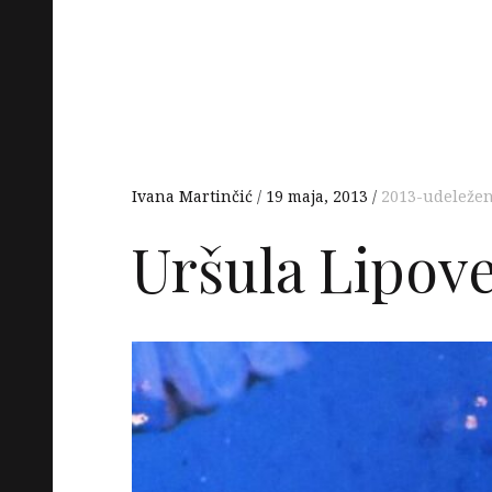
Ivana Martinčić
19 maja, 2013
2013-udeležen
Uršula Lipov