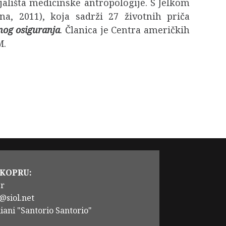
jališta medicinske antropologije. S Jelkom
na, 2011), koja sadrži 27 životnih priča
nog osiguranja
. Članica je Centra američkih
M.
 KOPRU:
er
@siol.net
iani "Santorio Santorio"