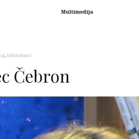
Multimedija
ci
,
Udeleženci
ec Čebron