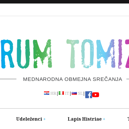
ORUM TOMI
MEDNARODNA OBMEJNA SREČANJA
|
|
|
HR
IT
SL
Udeleženci
Lapis Histriae