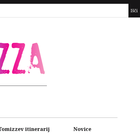
ZZA
Tomizzev itinerarij
Novice