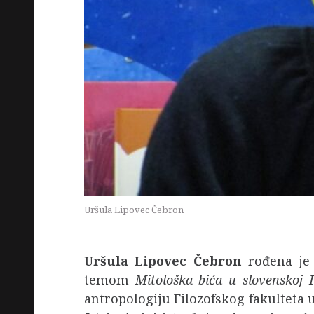
Uršula Lipovec Čebron
Uršula Lipovec Čebron
rođena je 
temom
Mitološka bića u slovenskoj I
antropologiju Filozofskog fakulteta 