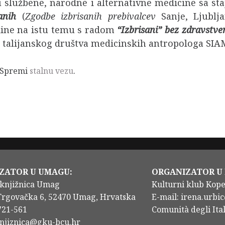
 službene, narodne i alternativne medicine sa sta
anih
(
Zgodbe izbrisanih prebivalcev
Sanje, Ljublja
odine na istu temu s radom
“Izbrisani” bez zdravstve
i talijanskog društva medicinskih antropologa SIA
 Spremi
stalnu vezu
.
ZATOR U UMAGU:
ORGANIZATOR U
knjižnica Umag
Kulturni klub Kop
Trgovačka 6, 52470 Umag, Hrvatska
E-mail: irena.urbic
/721-561
Comunità degli Ital
knjiznica@gku-bcu.hr