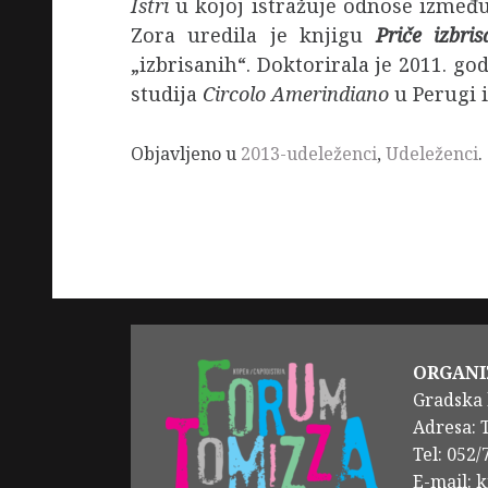
Istri
u kojoj istražuje odnose između
Zora uredila je knjigu
Priče izbris
„izbrisanih“. Doktorirala je 2011. g
studija
Circolo Amerindiano
u Perugi 
Objavljeno u
2013-udeleženci
,
Udeleženci
.
ORGANI
Gradska 
Adresa: 
Tel: 052
E-mail: 