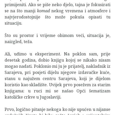
primijeniti. Ako se piše neko djelo, tajna je fokusirati
se na što manji
komad
nekog vremena i atmosfere i
najvjerodostojnije što može pokuša opisati tu
situaciju.
Što su prostor i vrijeme obimom veći, situacija je,
naizgled, teža.
Ali, uđimo u eksperiment. Na poklon sam, prije
desetak godina, dobio knjigu kojoj se nikako nisam
mogao nadati. Poklonio mi ju je prijatelj, nakladnik iz
Sarajeva, pri posjeti dijelu njegove izdavačke kuće,
stanu u najužem centru Sarajeva, koji je dijelom
koristio kao skladište. Uvijek prvo posežem za starim
knjigama: u ruci mi se našao Opći šematizam
katoličke crkve u Jugoslaviji.
Prvo, logično pitanje nekoga ko nije upućen u nijanse