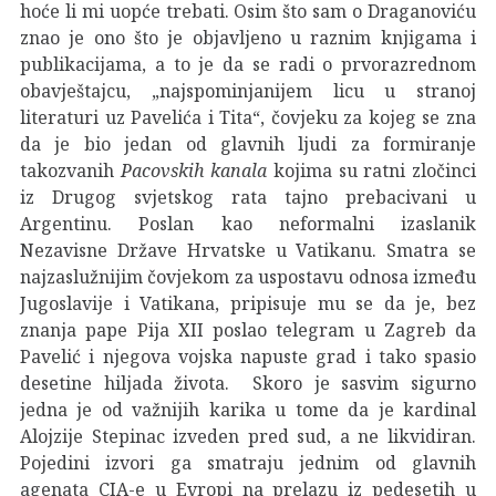
hoće li mi uopće trebati. Osim što sam o Draganoviću
znao je ono što je objavljeno u raznim knjigama i
publikacijama, a to je da se radi o prvorazrednom
obavještajcu, „najspominjanijem licu u stranoj
literaturi uz Pavelića i Tita“, čovjeku za kojeg se zna
da je bio jedan od glavnih ljudi za formiranje
takozvanih
Pacovskih kanala
kojima su ratni zločinci
iz Drugog svjetskog rata tajno prebacivani u
Argentinu. Poslan kao neformalni izaslanik
Nezavisne Države Hrvatske u Vatikanu. Smatra se
najzaslužnijim čovjekom za uspostavu odnosa između
Jugoslavije i Vatikana, pripisuje mu se da je, bez
znanja pape Pija XII poslao telegram u Zagreb da
Pavelić i njegova vojska napuste grad i tako spasio
desetine hiljada života. Skoro je sasvim sigurno
jedna je od važnijih karika u tome da je kardinal
Alojzije Stepinac izveden pred sud, a ne likvidiran.
Pojedini izvori ga smatraju jednim od glavnih
agenata CIA-e u Evropi na prelazu iz pedesetih u