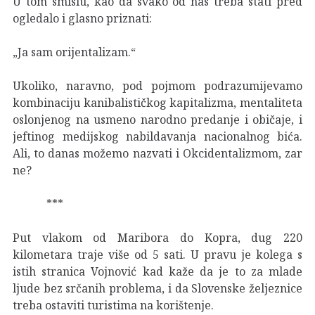
U tom smislu, kao da svako od nas treba stati pred
ogledalo i glasno priznati:
„Ja sam orijentalizam.“
Ukoliko, naravno, pod pojmom podrazumijevamo
kombinaciju kanibalističkog kapitalizma, mentaliteta
oslonjenog na usmeno narodno predanje i običaje, i
jeftinog medijskog nabildavanja nacionalnog bića.
Ali, to danas možemo nazvati i Okcidentalizmom, zar
ne?
***
Put vlakom od Maribora do Kopra, dug 220
kilometara traje više od 5 sati. U pravu je kolega s
istih stranica Vojnović kad kaže da je to za mlade
ljude bez srčanih problema, i da Slovenske željeznice
treba ostaviti turistima na korištenje.