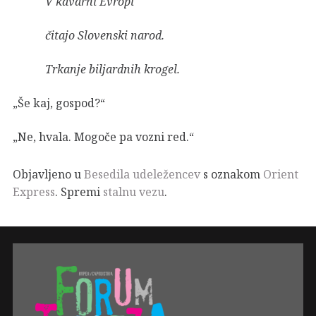
V kavarni Evropi
čitajo Slovenski narod.
Trkanje biljardnih krogel.
„Še kaj, gospod?“
„Ne, hvala. Mogoče pa vozni red.“
Objavljeno u
Besedila udeležencev
s oznakom
Orient
Express
. Spremi
stalnu vezu
.