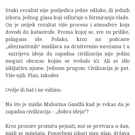
Svaki rezultat nije posljedica jedne odluke, ili jednih
izbora, jednog glasa koji odlučuje o formiranju vlade.
On je uvijek rezultat više procesa i atmosfere koja
dovodi do katastrofe. Prema kojoj se, sve su prilike,
polagano ide. Polako, kroz na podcaste
„alternativnih“ mislilaca na društvenim mrežama I u
sazrijeva ideja da zapadna civilizacija nije jedini
mogući obrazac kojim se trebalo ići. Ali se išlo
isključivo njome. Jednom prugom. Civilizacija je put.
Više njih. Plan, također.
Ovdje ih baš i ne vidimo.
Na što je mislio Mahatma Gandhi kad je rekao da je
zapadna civilizacija – „dobra ideja“?
Kroz prozore promiču pejsaži, noć se pretvara u dan,
misli se miješaju. Ponovljeni izbori nisu plan, država