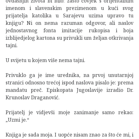
ovdašnjih života bi bilo: zašto čovjek s orijentalnim
imenom i slavenskim prezimenom u kući svog
prijatelja katolika u Sarajevu uzima upravo tu
knjigu? Ni on nema razuman odgovor, ali naslov
jednostavnog fonta imitacije rukopisa i boja
izblijedjelog kartona su privukli um željan otkrivanja
tajni.
U svijetu u kojem više nema tajni.
Privuklo ga je ime urednika, na prvoj unutarnjoj
stranici odnosno trećoj ispod naslova pisalo je: prema
mandatu preč. Episkopata Jugoslavije izradio Dr.
Krunoslav Draganović.
Prijatelj je vidjevši moje zanimanje samo rekao:
„Uzmi je.“
Knjiga je sada moja. I uopće nisam znao za što će mi, i