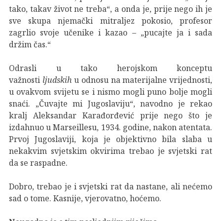
tako, takav život ne treba“, a onda je, prije nego ih je
sve skupa njemački mitraljez pokosio, profesor
zagrlio svoje učenike i kazao – „pucajte ja i sada
držim čas.“
Odrasli u tako herojskom konceptu
važnosti
ljudskih
u odnosu na materijalne vrijednosti,
u ovakvom svijetu se i nismo mogli puno bolje mogli
snaći. „Čuvajte mi Jugoslaviju“, navodno je rekao
kralj Aleksandar Karađorđević prije nego što je
izdahnuo u Marseillesu, 1934. godine, nakon atentata.
Prvoj Jugoslaviji, koja je objektivno bila slaba u
nekakvim svjetskim okvirima trebao je svjetski rat
da se raspadne.
Dobro, trebao je i svjetski rat da nastane, ali nećemo
sad o tome. Kasnije, vjerovatno, hoćemo.