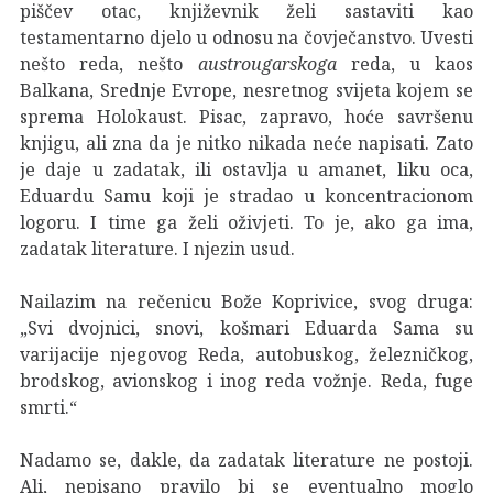
piščev otac, književnik želi sastaviti kao
testamentarno djelo u odnosu na čovječanstvo. Uvesti
nešto reda, nešto
austrougarskoga
reda, u kaos
Balkana, Srednje Evrope, nesretnog svijeta kojem se
sprema Holokaust. Pisac, zapravo, hoće savršenu
knjigu, ali zna da je nitko nikada neće napisati. Zato
je daje u zadatak, ili ostavlja u amanet, liku oca,
Eduardu Samu koji je stradao u koncentracionom
logoru. I time ga želi oživjeti. To je, ako ga ima,
zadatak literature. I njezin usud.
Nailazim na rečenicu Bože Koprivice, svog druga:
„Svi dvojnici, snovi, košmari Eduarda Sama su
varijacije njegovog Reda, autobuskog, železničkog,
brodskog, avionskog i inog reda vožnje. Reda, fuge
smrti.“
Nadamo se, dakle, da zadatak literature ne postoji.
Ali, nepisano pravilo bi se eventualno moglo