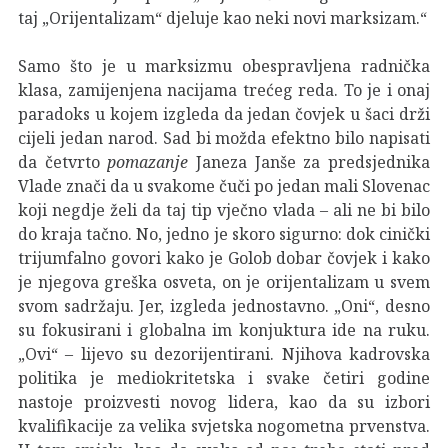
taj „Orijentalizam“ djeluje kao neki novi marksizam.“
Samo što je u marksizmu obespravljena radnička
klasa, zamijenjena nacijama trećeg reda. To je i onaj
paradoks u kojem izgleda da jedan čovjek u šaci drži
cijeli jedan narod. Sad bi možda efektno bilo napisati
da četvrto
pomazanje
Janeza Janše za predsjednika
Vlade znači da u svakome čuči po jedan mali Slovenac
koji negdje želi da taj tip vječno vlada – ali ne bi bilo
do kraja tačno. No, jedno je skoro sigurno: dok cinički
trijumfalno govori kako je Golob dobar čovjek i kako
je njegova greška osveta, on je orijentalizam u svem
svom sadržaju. Jer, izgleda jednostavno. „Oni“, desno
su fokusirani i globalna im konjuktura ide na ruku.
„Ovi“ – lijevo su dezorijentirani. Njihova kadrovska
politika je mediokritetska i svake četiri godine
nastoje proizvesti novog lidera, kao da su izbori
kvalifikacije za velika svjetska nogometna prvenstva.