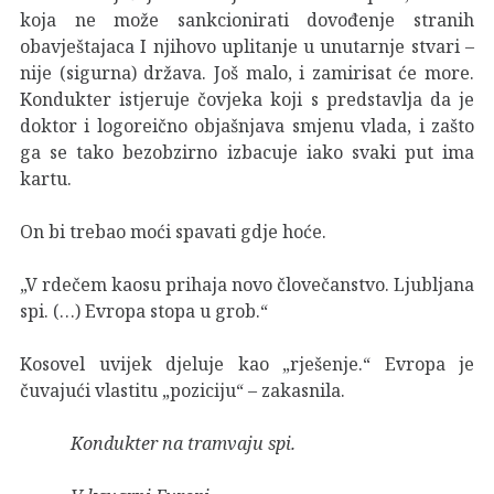
koja ne može sankcionirati dovođenje stranih
obavještajaca I njihovo uplitanje u unutarnje stvari –
nije (sigurna) država. Još malo, i zamirisat će more.
Kondukter istjeruje čovjeka koji s predstavlja da je
doktor i logoreično objašnjava smjenu vlada, i zašto
ga se tako bezobzirno izbacuje iako svaki put ima
kartu.
On bi trebao moći spavati gdje hoće.
„V rdečem kaosu prihaja novo človečanstvo. Ljubljana
spi. (…) Evropa stopa u grob.“
Kosovel uvijek djeluje kao „rješenje.“ Evropa je
čuvajući vlastitu „poziciju“ – zakasnila.
Kondukter na tramvaju spi.