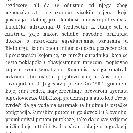
šezdesete, ali da se odustaje od njega zbog
nepouzdanosti, nerazumno visokih cijena koje
postavlja i stalnog pritiska da se finansiraju hrvatska
katolička udruženja. U šezdesetim iz Italije seli u
Austriju, gdje nakon selidbe navodno prikuplja
dokaze o masovnim egzekucijama partizana u
Bleiburgu, istom onom minucioznošću, posvećenošću
i preciznošću kojom je, uz mrežu suradnika, koja se
često poklapala s obavještajnom mrežom popisivao
župe u svom šematizmu. Komunisti su ga smatrali
ustašom, dio ustaša, pogotovo onaj u Australiji –
izdajnikom. U Jugoslaviji je završio 1967., godine u
kojoj sam rođen, najvjerovatnije prevarom agenata
jugoslovenske UDBE koji ga uzimaju u auto kod Trsta,
tvrdeći da ga vode na sastanak sa ljudima iz ustaške
emigracije. Šumskim putem su ga dovezli u Sloveniju,
promijenivši pritom putokaze, tako da je sve vrijeme
mislio da je u Italiji. Kad je shvatio da je u Jugoslaviji