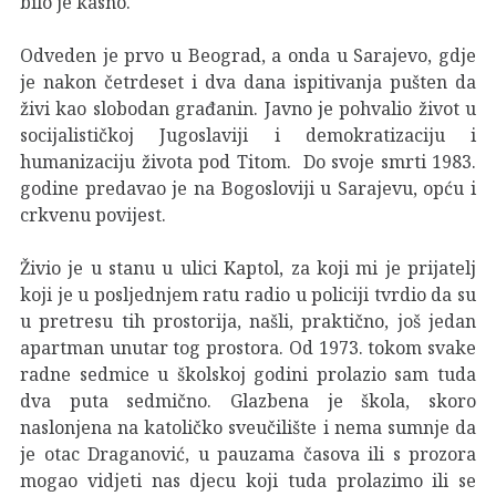
bilo je kasno.
Odveden je prvo u Beograd, a onda u Sarajevo, gdje
je nakon četrdeset i dva dana ispitivanja pušten da
živi kao slobodan građanin. Javno je pohvalio život u
socijalističkoj Jugoslaviji i demokratizaciju i
humanizaciju života pod Titom. Do svoje smrti 1983.
godine predavao je na Bogosloviji u Sarajevu, opću i
crkvenu povijest.
Živio je u stanu u ulici Kaptol, za koji mi je prijatelj
koji je u posljednjem ratu radio u policiji tvrdio da su
u pretresu tih prostorija, našli, praktično, još jedan
apartman unutar tog prostora. Od 1973. tokom svake
radne sedmice u školskoj godini prolazio sam tuda
dva puta sedmično. Glazbena je škola, skoro
naslonjena na katoličko sveučilište i nema sumnje da
je otac Draganović, u pauzama časova ili s prozora
mogao vidjeti nas djecu koji tuda prolazimo ili se