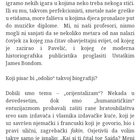
igramo nekih igara u kojima neko treba nekoga stići.
Ili su mu, takvom perfekcionisti, smetale naše greške
u etidama, more falševa u kojima djeca pronalaze put
do muzičke diplome. Mi, ni naši profesori, nismo
mogli ni sanjati da se nekoliko metara od nas nalazi
čovjek za kojeg zna čitav obavještajni svijet, od kojeg
je zazirao i Pavelić, i kojeg će moderna
historiografska publicistika proglasiti Ustaškim
James Bondom.
Koji pisac bi „odolio“ takvoj biografiji?
Dobili smo temu – „orijentalizam“? Nekada u
devedesetim, dok smo „humanističkim“
entuzijazmom probavali zašiti rane bratoubilaštva
sreo sam izdavača i vlasnika izdavačke kuće, koji je
uz savršen njemački i francuski koji je govorio, bio i
pravi ulični, zagrebački
fakin.
Osjetivši da volim
takve samo je ispalio: „Kaj si ti čital tog Saida? Meni