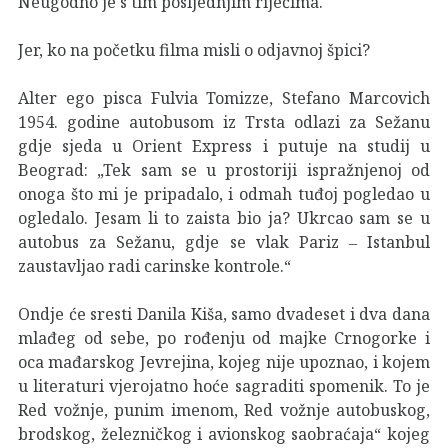
Neugodno je s tim posljednjim riječima.
Jer, ko na početku filma misli o odjavnoj špici?
Alter ego pisca Fulvia Tomizze, Stefano Marcovich
1954. godine autobusom iz Trsta odlazi za Sežanu
gdje sjeda u Orient Express i putuje na studij u
Beograd: „Tek sam se u prostoriji ispražnjenoj od
onoga što mi je pripadalo, i odmah tuđoj pogledao u
ogledalo. Jesam li to zaista bio ja? Ukrcao sam se u
autobus za Sežanu, gdje se vlak Pariz ‒ Istanbul
zaustavljao radi carinske kontrole.“
Ondje će sresti Danila Kiša, samo dvadeset i dva dana
mlađeg od sebe, po rođenju od majke Crnogorke i
oca mađarskog Jevrejina, kojeg nije upoznao, i kojem
u literaturi vjerojatno hoće sagraditi spomenik. To je
Red vožnje, punim imenom, Red vožnje autobuskog,
brodskog, železničkog i avionskog saobraćaja“ kojeg