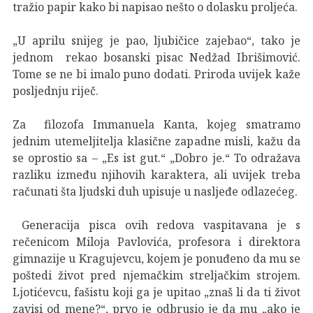
tražio papir kako bi napisao nešto o dolasku proljeća.
„U aprilu snijeg je pao, ljubičice zajebao“, tako je
jednom rekao bosanski pisac Nedžad Ibrišimović.
Tome se ne bi imalo puno dodati. Priroda uvijek kaže
posljednju riječ.
Za filozofa Immanuela Kanta, kojeg smatramo
jednim utemeljitelja klasične zapadne misli, kažu da
se oprostio sa – „Es ist gut.“ „Dobro je.“ To odražava
razliku između njihovih karaktera, ali uvijek treba
računati šta ljudski duh upisuje u nasljeđe odlazećeg.
Generacija pisca ovih redova vaspitavana je s
rečenicom Miloja Pavlovića, profesora i direktora
gimnazije u Kragujevcu, kojem je ponuđeno da mu se
poštedi život pred njemačkim streljačkim strojem.
Ljotićevcu, fašistu koji ga je upitao „znaš li da ti život
zavisi od mene?“, prvo je odbrusio je da mu „ako je