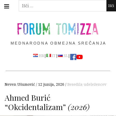
Skip
Main
Išči:
navigation
to
Menu
content
FORUM TOMIZZA
MEDNARODNA OBMEJNA SREČANJA
|
|
|
HR
IT
SL
Neven Ušumović
12 junija, 2026
Besedila udeležencev
Ahmed Burić
“Okcidentalizam”
(2026)