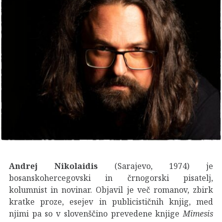
Andrej Nikolaidis
(Sarajevo, 1974) je
bosanskohercegovski in črnogorski pisatelj,
kolumnist in novinar. Objavil je več romanov, zbirk
kratke proze, esejev in publicističnih knjig, med
njimi pa so v slovenščino prevedene knjige
Mimesis