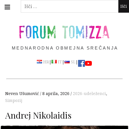
Skip
Main
Išči:
navigation
to
Menu
content
FORUM TOMIZZA
MEDNARODNA OBMEJNA SREČANJA
|
|
|
HR
IT
SL
Neven Ušumović
8 aprila, 2026
2026-udeleženci
,
Simpozij
Andrej Nikolaidis