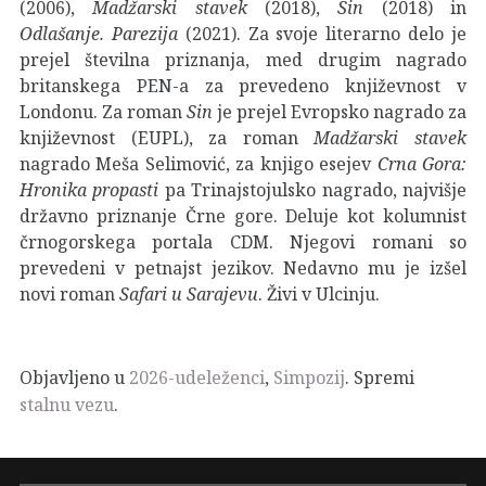
(2006),
Madžarski stavek
(2018),
Sin
(2018) in
Odlašanje. Parezija
(2021). Za svoje literarno delo je
prejel številna priznanja, med drugim nagrado
britanskega PEN-a za prevedeno književnost v
Londonu. Za roman
Sin
je prejel Evropsko nagrado za
književnost (EUPL), za roman
Madžarski stavek
nagrado Meša Selimović, za knjigo esejev
Crna Gora:
Hronika propasti
pa Trinajstojulsko nagrado, najvišje
državno priznanje Črne gore. Deluje kot kolumnist
črnogorskega portala CDM. Njegovi romani so
prevedeni v petnajst jezikov. Nedavno mu je izšel
novi roman
Safari u Sarajevu
. Živi v Ulcinju.
Objavljeno u
2026-udeleženci
,
Simpozij
. Spremi
stalnu vezu
.