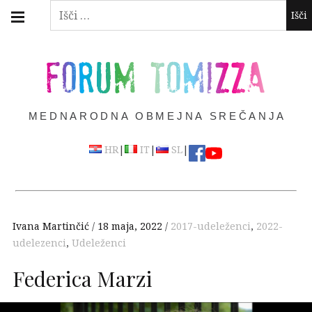
Skip
Main
Išči:
navigation
to
Menu
content
FORUM TOMIZZA
MEDNARODNA OBMEJNA SREČANJA
|
|
|
HR
IT
SL
Ivana Martinčić
18 maja, 2022
2017-udeleženci
,
2022-
udelezenci
,
Udeleženci
Federica Marzi