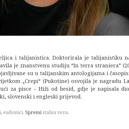
teljica i talijanistica. Doktorirala je talijanistik
vila je znanstvenu studiju “In terra straniera” (2
avljivane su u talijanskim antologijama i časopisi
ijetkom „Crepi“ (Pukotine) osvojila je nagradu La
Kući za pisce – Hiži od besid, gdje je napisala
ki, slovenski i engleski prijevod.
i
,
sudionici
. Spremi
stalnu vezu
.