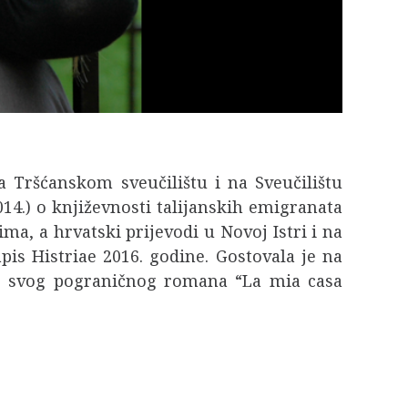
u na Tršćanskom sveučilištu i na Sveučilištu
014.) o književnosti talijanskih emigranata
ma, a hrvatski prijevodi u Novoj Istri i na
pis Histriae 2016. godine. Gostovala je na
 dio svog pograničnog romana “La mia casa