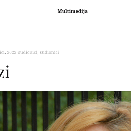
Multimedija
ici
,
2022-sudionici
,
sudionici
zi