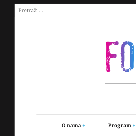
Pretraži:
Skip
to
content
F
Main
navigation
O nama
Program