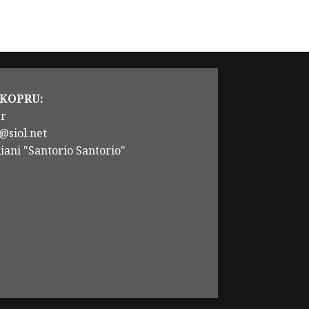
 KOPRU:
er
@siol.net
iani "Santorio Santorio"