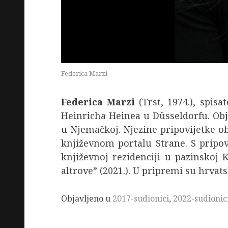
Federica Marzi
Federica Marzi
(Trst, 1974.), spisa
Heinricha Heinea u Düsseldorfu. Obja
u Njemačkoj. Njezine pripovijetke obj
književnom portalu Strane. S pripov
književnoj rezidenciji u pazinskoj 
altrove” (2021.). U pripremi su hrvats
Objavljeno u
2017-sudionici
,
2022-sudionic