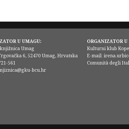
ZATOR U UMAGU:
ORGANIZATOR U
knjižnica Umag
Kulturni klub Kop
Trgovačka 6, 52470 Umag, Hrvatska
E-mail: irena.urbic
/721-561
Comunità degli Ital
knjiznica@gku-bcu.hr