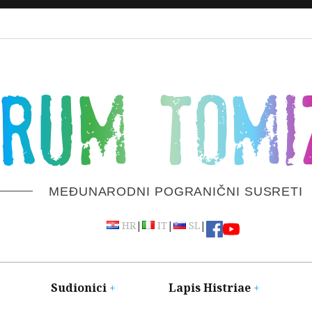
ORUM TOMI
MEĐUNARODNI POGRANIČNI SUSRETI
|
|
|
HR
IT
SL
Sudionici
Lapis Histriae