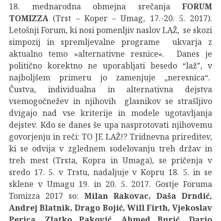
18. mednarodna obmejna srečanja
FORUM
TOMIZZA
(Trst – Koper – Umag, 17.-20. 5. 2017).
Letošnji Forum, ki nosi pomenljiv naslov LAŽ, se skozi
simpozij in spremljevalne programe ukvarja z
aktualno temo »alternativne resnice«. Danes je
politično korektno ne uporabljati besedo “laž”, v
najboljšem primeru jo zamenjuje „neresnica“.
Čustva, individualna in alternativna dejstva
vsemogočnežev in njihovih glasnikov se strašljivo
dvigajo nad vse kriterije in modele ugotavljanja
dejstev. Kdo se danes še upa nasprotovati njihovemu
govorjenju in reči: TO JE LAŽ!? Tridnevna prireditev,
ki se odvija v zglednem sodelovanju treh držav in
treh mest (Trsta, Kopra in Umaga), se pričenja v
sredo 17. 5. v Trstu, nadaljuje v Kopru 18. 5. in se
sklene v Umagu 19. in 20. 5. 2017. Gostje Foruma
Tomizza 2017 so:
Milan Rakovac, Daša Drndić,
Andrej Blatnik, Drago Bojić, Will Firth, Vjekoslav
Perica, Zlatko Paković, Ahmed Burić, Dario