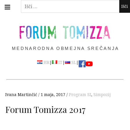
Skip
Main
Išči:
navigation
to
Menu
content
FORUM TOMIZZA
MEDNARODNA OBMEJNA SREČANJA
|
|
|
HR
IT
SL
Ivana Martinčić
1 maja, 2017
Program SI
,
Simpozij
Forum Tomizza 2017