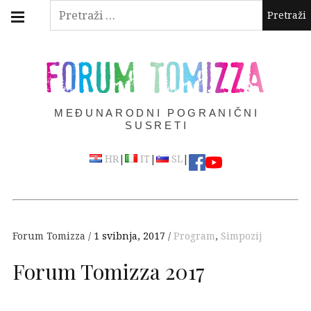
Skip
Main
Pretraži:
navigation
to
Menu
content
FORUM TOMIZZA
MEĐUNARODNI POGRANIČNI
SUSRETI
|
|
|
HR
IT
SL
Forum Tomizza
1 svibnja, 2017
Program
,
Simpozij
Forum Tomizza 2017