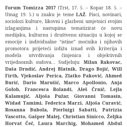
Forum Tomizza 2017
(Trst, 17. 5. – Kopar 18. 5. –
Umag 19. 5.) u znaku je teme
LAŽ
. Pisci, novinari,
sociolozi kulture, likovni i glazbeni umjetnici svojim
izlaganjima i nastupima tematizirat će novu
medijsku, kulturnu i društvenu situaciju u kojoj se
emocije i individualne “istine” moćnika i njihovih
promotora prijeteći izdižu iznad svih kriterija i
modela utvrđivanja činjenica i objektivnih
vrijednosnih sudova… Sudjeluju:
Milan Rakovac,
Daša Drndić, Andrej Blatnik, Drago Bojić, Will
Firth, Vjekoslav Perica, Zlatko Paković, Ahmed
Burić, Dario Marušić, Marco Apollonio, Anja
Golob, Francesca Rolandi, Aleš Črnič, Lejla
Kalamujić, Aljoša Pužar, Giovanni Tomasin,
Widad Tamimi, Federica Marzi, Aljoša Curavić,
Rosanna Bubola, Pierluigi Sabatti, Patrizia
Vascotto, Gašper Malej, Christian Sinicco, Željka
Horvat Čeč, Laura Marchig, Mohamed Abdul